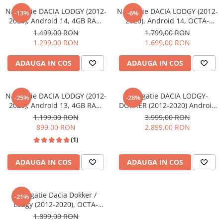
Navigatii Fiat
Navigatie DACIA LODGY (2012-
Navigatie DACIA LODGY (2012-
-13%
-6%
2020), Android 14, 4GB RAM
2020), Android 14, OCTA-
Navigatii Nissan
64GB, SLOT SIM 4G, DSP,
CORE 2.0 GHz, 8GB RAM
1.499,00 RON
1.799,00 RON
Carplay si Android auto, ecran
128GB, SLOT SIM 4G, DSP,
Navigatii Citroen
1.299,00 RON
1.699,00 RON
9 inch
Carplay si Android auto, ecran
Navigatii Suzuki
9 inch
ADAUGA IN COS
ADAUGA IN COS
Navigatii Mitsubishi
Navigatii Volvo
Navigatie DACIA LODGY (2012-
Navigatie DACIA LODGY-
-25%
-28%
Navigatii KIA
2020), Android 13, 4GB RAM
DOKKER (2012-2020) Android
64GB, DSP, Carplay si Android
14, 12GB RAM, 256GB ROM,
1.199,00 RON
3.999,00 RON
Navigatii Renault
auto, ecran 9 inch
Ecran 9.33 inch 2K QLED
899,00 RON
2.899,00 RON
Navigatii Mazda
(1)
Navigatii Smart
ADAUGA IN COS
ADAUGA IN COS
Navigatii Chevrolet
Navigatii Honda
Navigatie Dacia Dokker /
Navigatii Jeep
-21%
Lodgy (2012-2020), OCTA-
Navigatii Porsche
CORE, 4GB RAM 64 GB ROM,
1.899,00 RON