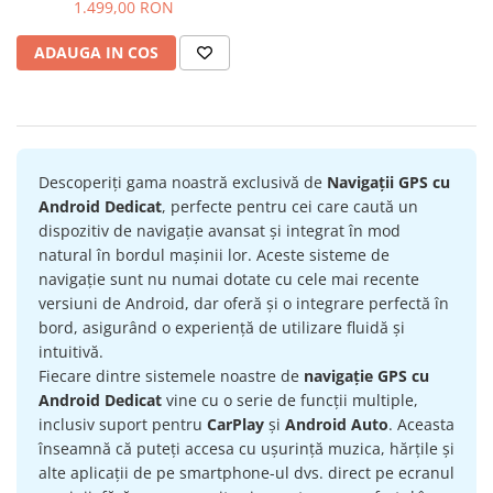
Android 14, ecran 2K QLED
1.499,00 RON
Navigatii Land Rover
2000 X 1200 PX, 9.5 inch -
ECARTECH
Navigatii Iveco
ADAUGA IN COS
Navigatii Chrysler
Descoperiți gama noastră exclusivă de
Navigații GPS cu
Android Dedicat
, perfecte pentru cei care caută un
dispozitiv de navigație avansat și integrat în mod
natural în bordul mașinii lor. Aceste sisteme de
navigație sunt nu numai dotate cu cele mai recente
versiuni de Android, dar oferă și o integrare perfectă în
bord, asigurând o experiență de utilizare fluidă și
intuitivă.
Fiecare dintre sistemele noastre de
navigație GPS cu
Android Dedicat
vine cu o serie de funcții multiple,
inclusiv suport pentru
CarPlay
și
Android Auto
. Aceasta
înseamnă că puteți accesa cu ușurință muzica, hărțile și
alte aplicații de pe smartphone-ul dvs. direct pe ecranul