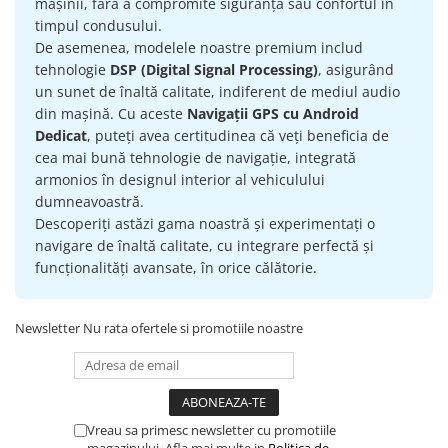
mașinii, fără a compromite siguranța sau confortul în
timpul condusului.
De asemenea, modelele noastre premium includ
tehnologie
DSP (Digital Signal Processing)
, asigurând
un sunet de înaltă calitate, indiferent de mediul audio
din mașină. Cu aceste
Navigații GPS cu Android
Dedicat
, puteți avea certitudinea că veți beneficia de
cea mai bună tehnologie de navigație, integrată
armonios în designul interior al vehiculului
dumneavoastră.
Descoperiți astăzi gama noastră și experimentați o
navigare de înaltă calitate, cu integrare perfectă și
funcționalități avansate, în orice călătorie.
Newsletter
Nu rata ofertele si promotiile noastre
Vreau sa primesc newsletter cu promotiile
magazinului. Afla mai multe in
Politica de