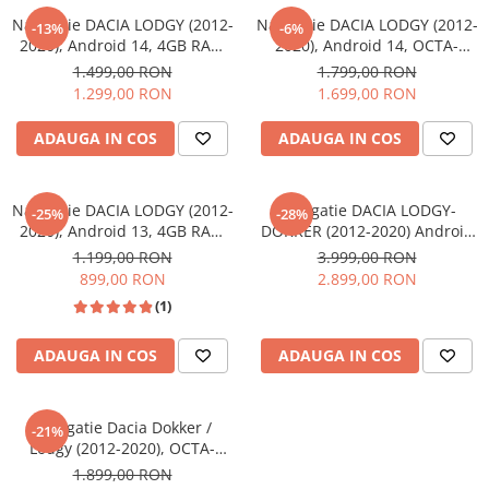
Navigatii Fiat
Navigatie DACIA LODGY (2012-
Navigatie DACIA LODGY (2012-
-13%
-6%
2020), Android 14, 4GB RAM
2020), Android 14, OCTA-
Navigatii Nissan
64GB, SLOT SIM 4G, DSP,
CORE 2.0 GHz, 8GB RAM
1.499,00 RON
1.799,00 RON
Carplay si Android auto, ecran
128GB, SLOT SIM 4G, DSP,
Navigatii Citroen
1.299,00 RON
1.699,00 RON
9 inch
Carplay si Android auto, ecran
Navigatii Suzuki
9 inch
ADAUGA IN COS
ADAUGA IN COS
Navigatii Mitsubishi
Navigatii Volvo
Navigatie DACIA LODGY (2012-
Navigatie DACIA LODGY-
-25%
-28%
Navigatii KIA
2020), Android 13, 4GB RAM
DOKKER (2012-2020) Android
64GB, DSP, Carplay si Android
14, 12GB RAM, 256GB ROM,
1.199,00 RON
3.999,00 RON
Navigatii Renault
auto, ecran 9 inch
Ecran 9.33 inch 2K QLED
899,00 RON
2.899,00 RON
Navigatii Mazda
(1)
Navigatii Smart
ADAUGA IN COS
ADAUGA IN COS
Navigatii Chevrolet
Navigatii Honda
Navigatie Dacia Dokker /
Navigatii Jeep
-21%
Lodgy (2012-2020), OCTA-
Navigatii Porsche
CORE, 4GB RAM 64 GB ROM,
1.899,00 RON