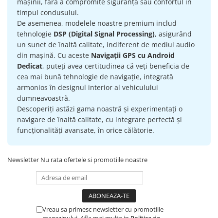
mașinii, fără a compromite siguranța sau confortul în
timpul condusului.
De asemenea, modelele noastre premium includ
tehnologie
DSP (Digital Signal Processing)
, asigurând
un sunet de înaltă calitate, indiferent de mediul audio
din mașină. Cu aceste
Navigații GPS cu Android
Dedicat
, puteți avea certitudinea că veți beneficia de
cea mai bună tehnologie de navigație, integrată
armonios în designul interior al vehiculului
dumneavoastră.
Descoperiți astăzi gama noastră și experimentați o
navigare de înaltă calitate, cu integrare perfectă și
funcționalități avansate, în orice călătorie.
Newsletter
Nu rata ofertele si promotiile noastre
Vreau sa primesc newsletter cu promotiile
magazinului. Afla mai multe in
Politica de