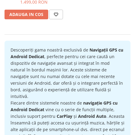
Android 14, ecran 2K QLED
1.499,00 RON
Navigatii Land Rover
2000 X 1200 PX, 9.5 inch -
ECARTECH
Navigatii Iveco
ADAUGA IN COS
Navigatii Chrysler
Descoperiți gama noastră exclusivă de
Navigații GPS cu
Android Dedicat
, perfecte pentru cei care caută un
dispozitiv de navigație avansat și integrat în mod
natural în bordul mașinii lor. Aceste sisteme de
navigație sunt nu numai dotate cu cele mai recente
versiuni de Android, dar oferă și o integrare perfectă în
bord, asigurând o experiență de utilizare fluidă și
intuitivă.
Fiecare dintre sistemele noastre de
navigație GPS cu
Android Dedicat
vine cu o serie de funcții multiple,
inclusiv suport pentru
CarPlay
și
Android Auto
. Aceasta
înseamnă că puteți accesa cu ușurință muzica, hărțile și
alte aplicații de pe smartphone-ul dvs. direct pe ecranul