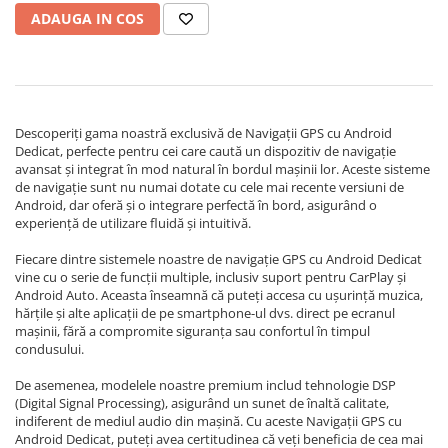
- ECARTECH
Navigatii Honda
ADAUGA IN COS
Navigatii Jeep
Navigatii Porsche
Navigatii Land Rover
Descoperiți gama noastră exclusivă de Navigații GPS cu Android
Navigatii Iveco
Dedicat, perfecte pentru cei care caută un dispozitiv de navigație
avansat și integrat în mod natural în bordul mașinii lor. Aceste sisteme
Navigatii Chrysler
de navigație sunt nu numai dotate cu cele mai recente versiuni de
Android, dar oferă și o integrare perfectă în bord, asigurând o
Navigatie universala
experiență de utilizare fluidă și intuitivă.
Playere auto
Fiecare dintre sistemele noastre de navigație GPS cu Android Dedicat
vine cu o serie de funcții multiple, inclusiv suport pentru CarPlay și
Navigatii 2 DIN
Android Auto. Aceasta înseamnă că puteți accesa cu ușurință muzica,
Navigatii 1 DIN
hărțile și alte aplicații de pe smartphone-ul dvs. direct pe ecranul
mașinii, fără a compromite siguranța sau confortul în timpul
Navigatie GPS Portabil
condusului.
De asemenea, modelele noastre premium includ tehnologie DSP
Accesorii navigatii
(Digital Signal Processing), asigurând un sunet de înaltă calitate,
CarPlay&Android Auto
indiferent de mediul audio din mașină. Cu aceste Navigații GPS cu
Android Dedicat, puteți avea certitudinea că veți beneficia de cea mai