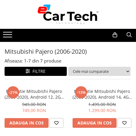
Toate Produsele
Summer sale
Mitsubishi Pajero (2006-2020)
Navigatie dedicata
Afiseaza:
1-
7
din
7
produse
Navigatii Volkswagen
Navigatii Skoda
FILTRE
Navigatii Seat
Navigatii Ford
Navigatie Mitsubishi Pajero
Navigatie Mitsubishi Pajero
-21%
-13%
(2006-2020), Android 12, 2GB
(2006-2020), Android 14, 4GB
Navigatii Opel
RAM 32GB, DSP, Carplay si
RAM 64GB, SLOT SIM 4G, DSP,
949,00 RON
1.499,00 RON
Navigatii Hyundai
Android auto, ecran 9 inch
Carplay si Android auto, ecran
749,00 RON
1.299,00 RON
9 inch
Navigatii Toyota
ADAUGA IN COS
ADAUGA IN COS
Navigatii Dacia
Navigatii Peugeot