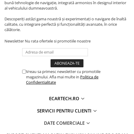
Camera Marsarier
bună tehnologie de navigație, integrată armonios în designul interior
al vehiculului dumneavoastră.
Camera Trafic DVR
Descoperiți astăzi gama noastră și experimentați o navigare de înaltă
Rama adaptare
calitate, cu integrare perfectă și funcționalități avansate, în orice
Camera marsarier dedicata
călătorie.
Adaptoare Navigatii
Newsletter
Nu rata ofertele si promotiile noastre
Rame adaptare 2DIN
Camera frontala
Accesorii auto
Vreau sa primesc newsletter cu promotiile
magazinului. Afla mai multe in
Politica de
Suport Telefon
Confidentialitate
Lanterne
Senzori Parcare
ECARTECH.RO
SERVICII PENTRU CLIENTI
Electrice auto
Redresoare Auto
DATE COMERCIALE
Modulatoare Auto FM