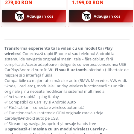
USB / Type-C
279,00 RON
1.199,00 RON
Adauga in cos
Adauga in cos
Transformă experiența ta la volan cu un modul CarPlay
wireless!
Conectează rapid iPhone-ul sau telefonul Android la
sistemul de navigație original al mașinii tale – fără cabluri, fără
complicații. Aceste adaptoare inteligente convertesc conexiunea USB
CarPlay/Android Auto în
Wi-Fi sau Bluetooth
, oferindu-ți libertate de
mișcare și o interfață fluidă.
Compatibile cu majoritatea mărcilor auto (BMW, Mercedes, VW, Audi,
Skoda, Ford, etc.), modulele CarPlay wireless funcționează cu unități
originale și nu necesită modificări la sistemul multimedia.
✅ Activare rapidă – plug & play
✅ Compatibil cu CarPlay și Android Auto
✅ Fără cabluri – conectare wireless automată
✅ Funcționează cu sistemele OEM originale care au deja
Carplay&Android auto pe USB.
✅ Streaming, navigație, apeluri și mesaje hands-free
Upgradează-ți mașina cu un modul wireless CarPlay –