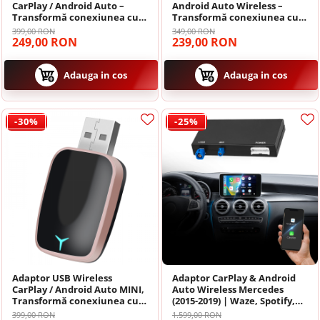
CarPlay / Android Auto –
Android Auto Wireless –
Transformă conexiunea cu
Transformă conexiunea cu
fir în Wi-Fi pentru mașini
cablu în conexiune wireless,
399,00 RON
349,00 RON
USB / Type-C
Plug & Play
249,00 RON
239,00 RON
Adauga in cos
Adauga in cos
-30%
-25%
Adaptor USB Wireless
Adaptor CarPlay & Android
CarPlay / Android Auto MINI,
Auto Wireless Mercedes
Transformă conexiunea cu
(2015-2019) | Waze, Spotify,
fir în Wi-Fi pentru mașini
Maps pe Ecranul Original
399,00 RON
1.599,00 RON