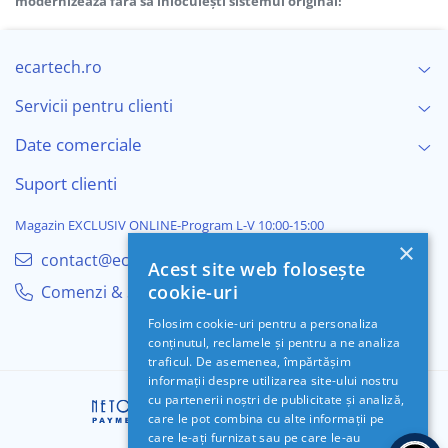
modernizează fără să înlocuiești sistemul original!
ecartech.ro
Servicii pentru clienti
Date comerciale
Suport clienti
Magazin EXCLUSIV ONLINE-Program L-V 10:00-15:00
×
contact@ecartech.ro
Acest site web folosește
cookie-uri
Comenzi & Suport
Folosim cookie-uri pentru a personaliza
conținutul, reclamele și pentru a ne analiza
traficul. De asemenea, împărtășim
informații despre utilizarea site-ului nostru
cu partenerii noștri de publicitate și analiză,
care le pot combina cu alte informații pe
care le-ați furnizat sau pe care le-au