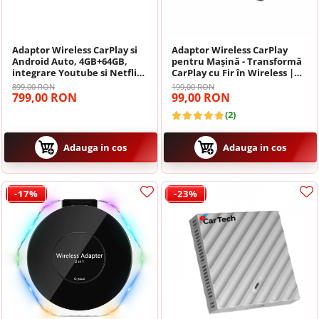
Navigatii Mitsubishi
Navigatii Volvo
Adaptor Wireless CarPlay si
Adaptor Wireless CarPlay
Android Auto, 4GB+64GB,
pentru Mașină - Transformă
integrare Youtube si Netflix
CarPlay cu Fir în Wireless |
Navigatii KIA
pe sisteme OEM
Compatibil cu Peste 600
899,00 RON
199,00 RON
Modele Auto | Conexiune
799,00 RON
99,00 RON
Rapidă și Stabilă 5GHz WiFi
Navigatii Renault
(2)
Navigatii Mazda
Adauga in cos
Adauga in cos
Navigatii Smart
-17%
-23%
Navigatii Chevrolet
Navigatii Honda
Navigatii Jeep
Navigatii Porsche