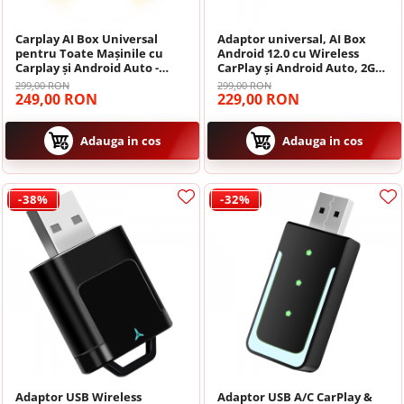
Carplay AI Box Universal
Adaptor universal, AI Box
Navigatii Land Rover
pentru Toate Mașinile cu
Android 12.0 cu Wireless
Carplay și Android Auto -
CarPlay și Android Auto, 2GB
Transformă Conexiunea
RAM+16GB ROM, Wi-Fi Dual-
299,00 RON
299,00 RON
Navigatii Iveco
Cablului în WiFi, Bluetooth
Band, Suport TF Card și
249,00 RON
229,00 RON
4.2, WiFi 5.8G
AirPlay
Navigatii Chrysler
Adauga in cos
Adauga in cos
-38%
-32%
Adaptor USB Wireless
Adaptor USB A/C CarPlay &