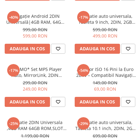
Navigatii Audi
Navigație Android 2DIN
Navigatie auto universala,
-40%
-17%
Navigatii BMW
Universală|4GB RAM, 64GB
Tableta 9 inch, 2DIN, 2GB
ROM, Ecran 7 inch, CarPlay și
RAM, 64GB ROM, Android
Navigatii Mercedes
999,00 RON
599,00 RON
Android Auto Wireless, Radio
Auto Cablu, Carplay Wireless,
599,00 RON
499,00 RON
Navigatii Fiat
RDS
GPS, Bluetooth 4.0, Radio FM,
Touchscreen
Navigatii Nissan
ADAUGA IN COS
ADAUGA IN COS
Navigatii Citroen
Navigatii Suzuki
*PROMO* Set MP5 Player
Adaptor ISO 16 Pini la Euro
-17%
-54%
Auto, MirrorLink, 2DIN
2DIN – Compatibil Navigații
Navigatii Mitsubishi
Bluetooth, AUX, USB, Card
Kenwood, Sony, JVC,
299,00 RON
149,00 RON
SD+Camera marsarier+Rama
Blaupunkt, Android – Cablaj
Navigatii Volvo
249,00 RON
69,00 RON
Auto Universal
Navigatii KIA
ADAUGA IN COS
ADAUGA IN COS
Navigatii Renault
Navigatii Mazda
Navigatie 2DIN Universala
Navigatie auto universala,
-25%
-29%
Navigatii Smart
,4GB RAM 64GB ROM,SLOT
Tableta 10.1 inch, 2DIN, 2GB
SIM 4G, CarPlay si Android
RAM, 32GB ROM, Android
Navigatii Chevrolet
1.199,00 RON
699,00 RON