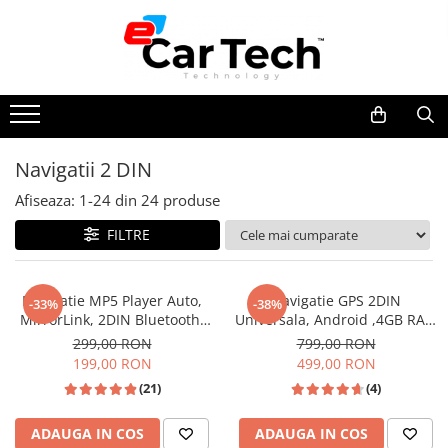
Toate Produsele
Summer sale
Navigatii 2 DIN
Navigatie dedicata
Afiseaza:
1-
24
din
24
produse
Navigatii Volkswagen
Navigatii Skoda
FILTRE
Navigatii Seat
Navigatii Ford
Navigatie MP5 Player Auto,
Navigatie GPS 2DIN
-33%
-38%
MirrorLink, 2DIN Bluetooth,
Universala, Android ,4GB RAM
Navigatii Opel
AUX, USB, Card SD,Universal
64GB ROM, CarPlay si Android
299,00 RON
799,00 RON
Navigatii Hyundai
Auto WI-FI, Ecran 7 inch
199,00 RON
499,00 RON
Navigatii Toyota
(21)
(4)
Navigatii Dacia
ADAUGA IN COS
ADAUGA IN COS
Navigatii Peugeot