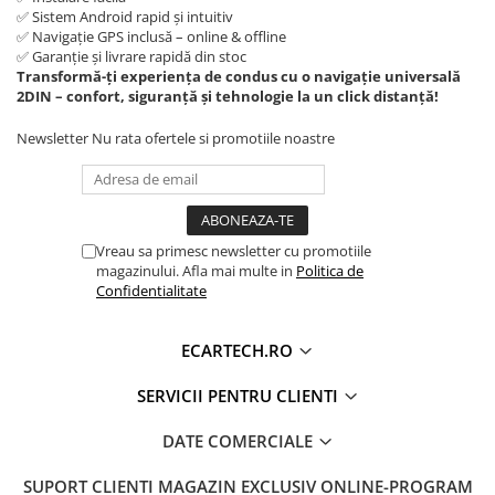
✅ Sistem Android rapid și intuitiv
Retelistica & UPS
✅ Navigație GPS inclusă – online & offline
UPS & Stabilizatoare
✅ Garanție și livrare rapidă din stoc
Transformă-ți experiența de condus cu o navigație universală
Periferice si accesorii IT
2DIN – confort, siguranță și tehnologie la un click distanță!
Newsletter
Nu rata ofertele si promotiile noastre
Produse Resigilate
Vreau sa primesc newsletter cu promotiile
magazinului. Afla mai multe in
Politica de
Confidentialitate
ECARTECH.RO
SERVICII PENTRU CLIENTI
DATE COMERCIALE
SUPORT CLIENTI
MAGAZIN EXCLUSIV ONLINE-PROGRAM