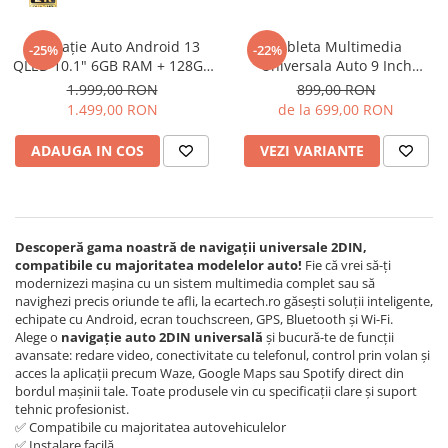
Accesorii compresoare
Aparate de lipit si capsat
Navigație Auto Android 13
Tableta Multimedia
-25%
-22%
Masini de polisat
QLED 10.1" 6GB RAM + 128GB
Universala Auto 9 Inch
ROM, GPS, Bluetooth 5.0,
INCELL, Android 15, 4GB RAM,
1.999,00 RON
899,00 RON
Prelungitoare
WiFi,FM/RDS, USB
128GB ROM, Wireless CarPlay
1.499,00 RON
de la 699,00 RON
și Android Auto, DSP,
Aeroterme
Bluetooth, WiFi, ecran 9 inch
ADAUGA IN COS
VEZI VARIANTE
Dezumidificatoare
Compresoare aer
Boxe & Subwoofer Auto
Descoperă gama noastră de navigații universale 2DIN,
compatibile cu majoritatea modelelor auto!
Fie că vrei să-ți
Difuzore Auto
modernizezi mașina cu un sistem multimedia complet sau să
Casti Wireless
navighezi precis oriunde te afli, la ecartech.ro găsești soluții inteligente,
echipate cu Android, ecran touchscreen, GPS, Bluetooth și Wi-Fi.
Subwoofer Auto
Alege o
navigație auto 2DIN universală
și bucură-te de funcții
avansate: redare video, conectivitate cu telefonul, control prin volan și
Boxe portabile
acces la aplicații precum Waze, Google Maps sau Spotify direct din
Pick-Up
bordul mașinii tale. Toate produsele vin cu specificații clare și suport
tehnic profesionist.
Amplificatoare auto
✅ Compatibile cu majoritatea autovehiculelor
✅ Instalare facilă