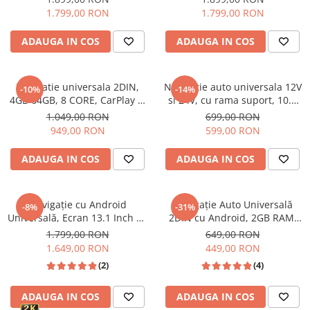
1.6GHZ, SIM 4G, CarPlay si
1.6GHZ, SIM 4G, CarPlay si
Invertoare auto
1.799,00 RON
1.799,00 RON
Android Auto,DSP
Android Auto,DSP
Lumini Ambientale
ADAUGA IN COS
ADAUGA IN COS
Testere auto
Cabluri Audio
Navigatie universala 2DIN,
Navigatie auto universala 12V
-10%
-14%
Pompe transfer
4GB 64GB, 8 CORE, CarPlay si
si 24V, cu rama suport, 10.1
Android Auto, DSP 32EQ, FM
inch, 2DIN, 2GB RAM, 64GB,
1.049,00 RON
699,00 RON
RDS, Ecran 10.1 Inch
Carplay și Android Auto
949,00 RON
599,00 RON
Intretinere auto
Aspirator
ADAUGA IN COS
ADAUGA IN COS
Camera Endoscop
Trusa cale distributie
Navigație cu Android
Navigație Auto Universală
-8%
-31%
Echipamente service auto
Universală, Ecran 13.1 Inch 2K
2DIN cu Android, 2GB RAM,
QLED, Android 13, 4GB RAM,
64GB ROM-CarPlay si Android
1.799,00 RON
649,00 RON
Huse volan
64GB ROM, CarPlay & Android
Auto Compatibilă cu VW Golf
1.649,00 RON
449,00 RON
Auto, Slot SIM 4G, WiFi,
4, Passat B5, Skoda, Bora
Chei si truse chei
(2)
(4)
Bluetooth, Radio FM/AM, GPS
Bricolaj
ADAUGA IN COS
ADAUGA IN COS