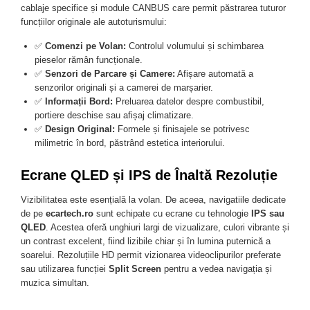
cablaje specifice și module CANBUS care permit păstrarea tuturor
funcțiilor originale ale autoturismului:
✅
Comenzi pe Volan:
Controlul volumului și schimbarea
pieselor rămân funcționale.
✅
Senzori de Parcare și Camere:
Afișare automată a
senzorilor originali și a camerei de marșarier.
✅
Informații Bord:
Preluarea datelor despre combustibil,
portiere deschise sau afișaj climatizare.
✅
Design Original:
Formele și finisajele se potrivesc
milimetric în bord, păstrând estetica interiorului.
Ecrane QLED și IPS de Înaltă Rezoluție
Vizibilitatea este esențială la volan. De aceea, navigatiile dedicate
de pe
ecartech.ro
sunt echipate cu ecrane cu tehnologie
IPS sau
QLED
. Acestea oferă unghiuri largi de vizualizare, culori vibrante și
un contrast excelent, fiind lizibile chiar și în lumina puternică a
soarelui. Rezoluțiile HD permit vizionarea videoclipurilor preferate
sau utilizarea funcției
Split Screen
pentru a vedea navigația și
muzica simultan.