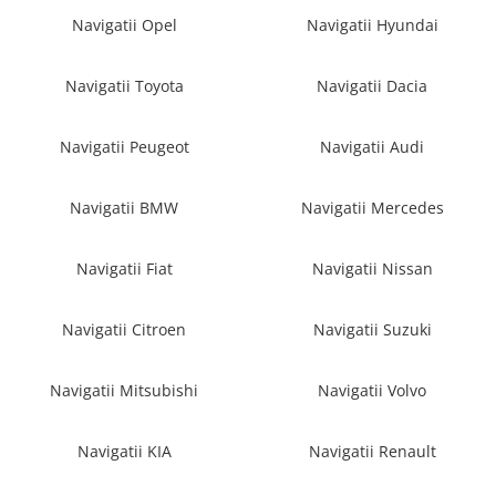
Navigatii Fiat
Navigatii Opel
Navigatii Hyundai
Navigatii Nissan
Navigatii Toyota
Navigatii Dacia
Navigatii Citroen
Navigatii Suzuki
Navigatii Peugeot
Navigatii Audi
Navigatii Mitsubishi
Navigatii Volvo
Navigatii BMW
Navigatii Mercedes
Navigatii KIA
Navigatii Renault
Navigatii Fiat
Navigatii Nissan
Navigatii Mazda
Navigatii Citroen
Navigatii Suzuki
Navigatii Smart
Navigatii Chevrolet
Navigatii Mitsubishi
Navigatii Volvo
Navigatii Honda
Navigatii Jeep
Navigatii KIA
Navigatii Renault
Navigatii Porsche