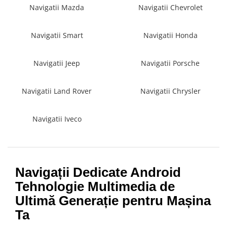
Navigatii Land Rover
Navigatii Mazda
Navigatii Chevrolet
Navigatii Iveco
Navigatii Smart
Navigatii Honda
Navigatii Chrysler
Navigatii Jeep
Navigatii Porsche
Navigatii Land Rover
Navigatii Chrysler
Navigatii Iveco
Navigații Dedicate Android
Tehnologie Multimedia de
Ultimă Generație pentru Mașina
Ta