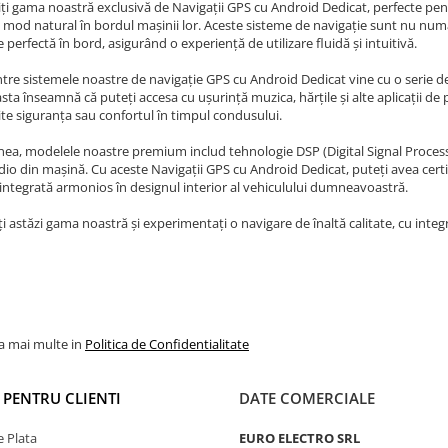
i gama noastră exclusivă de Navigații GPS cu Android Dedicat, perfecte pentr
n mod natural în bordul mașinii lor. Aceste sisteme de navigație sunt nu numa
e perfectă în bord, asigurând o experiență de utilizare fluidă și intuitivă.
ntre sistemele noastre de navigație GPS cu Android Dedicat vine cu o serie de
sta înseamnă că puteți accesa cu ușurință muzica, hărțile și alte aplicații de
e siguranța sau confortul în timpul condusului.
a, modelele noastre premium includ tehnologie DSP (Digital Signal Processin
io din mașină. Cu aceste Navigații GPS cu Android Dedicat, puteți avea cert
 integrată armonios în designul interior al vehiculului dumneavoastră.
i astăzi gama noastră și experimentați o navigare de înaltă calitate, cu integra
la mai multe in
Politica de Confidentialitate
I PENTRU CLIENTI
DATE COMERCIALE
 Plata
EURO ELECTRO SRL