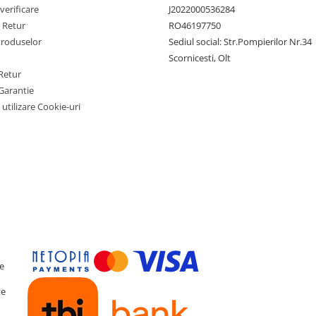
verificare
J2022000536284
e Retur
RO46197750
Produselor
Sediul social: Str.Pompierilor Nr.34
Scornicesti, Olt
Retur
Garantie
 utilizare Cookie-uri
te
te