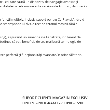
u cei care caută un dispozitiv de navigație avansat și
i dotate cu cele mai recente versiuni de Android, dar oferă și
 funcții multiple, inclusiv suport pentru CarPlay și Android
 pe smartphone-ul dvs. direct pe ecranul mașinii, fără a
g), asigurând un sunet de înaltă calitate, indiferent de
itudinea că veți beneficia de cea mai bună tehnologie de
re perfectă și funcționalități avansate, în orice călătorie.
SUPORT CLIENTI
MAGAZIN EXCLUSIV
ONLINE-PROGRAM L-V 10:00-15:00