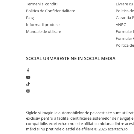
Termeni si conditii
Livrare cu 
Navigatii Honda
Politica de Confidentialitate
Politica d
Navigatii Jeep
Blog
Garantia 
Navigatii Porsche
Informatii produse
ANPC
Manuale de utlizare
Formular 
Navigatii Land Rover
Formular 
Navigatii Iveco
Politica de
Navigatii Chrysler
SOCIAL
URMARESTE-NE IN SOCIAL MEDIA
Navigatie universala
Playere auto
Navigatii 2 DIN
Navigatii 1 DIN
Navigatie GPS Portabil
Siglele și imaginile automobilelor de pe acest site sunt utiliza
Accesorii navigatii
exclusiv pentru a facilita identificarea sistemelor de navigație
compatibile. ecartech.ro nu este afiliat cu niciuna dintre aces
CarPlay&Android Auto
mărci și nu pretinde o astfel de afiliere.© 2026 ecartech.ro