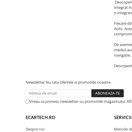
Descoperiț
integrat î
Navigatii Audi
o integrar
Navigatii BMW
Fiecare di
Navigatii Mercedes
Auto. Acea
compromit
Navigatii Fiat
De asemene
Navigatii Nissan
mediul aud
Navigatii Citroen
navigație,
Navigatii Suzuki
Descoperiț
Navigatii Mitsubishi
Navigatii Volvo
Newsletter
Nu rata ofertele si promotiile noastre
Navigatii KIA
Navigatii Renault
Vreau sa primesc newsletter cu promotiile magazinului. Af
Navigatii Mazda
ECARTECH.RO
SERVICI
Navigatii Smart
Navigatii Chevrolet
Despre noi
Metode de