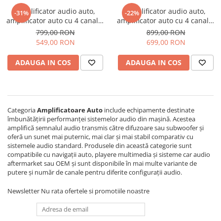
Amplificator audio auto,
Amplificator audio auto,
-31%
-22%
Navigatii Audi
amplificator auto cu 4 canale,
amplificator auto cu 4 canale,
amplificator stereo multicanal
amplificator stereo multicanal
Navigatii BMW
799,00 RON
899,00 RON
clasa AB, max. 4 x 200W la 4
clasa D, max. 4 x 420W la 4
549,00 RON
699,00 RON
Navigatii Mercedes
ohmi / 4 x 400W la 2 ohmi,
ohmi / 4 x 600W la 2 ohmi,
putere mare, pentru SUV-uri,
putere mare, pentru SUV-uri,
Navigatii Fiat
ADAUGA IN COS
ADAUGA IN COS
camionete și vehicule off-ro
camionete și vehicule off-roa
Navigatii Nissan
Navigatii Citroen
Navigatii Suzuki
Categoria
Amplificatoare Auto
include echipamente destinate
îmbunătățirii performanței sistemelor audio din mașină. Acestea
Navigatii Mitsubishi
amplifică semnalul audio transmis către difuzoare sau subwoofer și
oferă un sunet mai puternic, mai clar și mai stabil comparativ cu
Navigatii Volvo
sistemele audio standard. Produsele din această categorie sunt
Navigatii KIA
compatibile cu navigații auto, playere multimedia și sisteme car audio
aftermarket sau OEM și sunt disponibile în mai multe variante de
Navigatii Renault
putere și număr de canale pentru diferite configurații audio.
Navigatii Mazda
Newsletter
Nu rata ofertele si promotiile noastre
Navigatii Smart
Navigatii Chevrolet