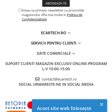
Navigatii Honda
Vreau sa primesc newsletter cu promotiile
Navigatii Jeep
magazinului. Afla mai multe in
Politica de
Confidentialitate
Navigatii Porsche
Navigatii Land Rover
ECARTECH.RO
Navigatii Iveco
SERVICII PENTRU CLIENTI
Navigatii Chrysler
DATE COMERCIALE
Navigatie universala
Playere auto
SUPORT CLIENTI
MAGAZIN EXCLUSIV ONLINE-PROGRAM
L-V 10:00-15:00
Navigatii 2 DIN
Navigatii 1 DIN
contact@ecartech.ro
SOCIAL
URMARESTE-NE IN SOCIAL MEDIA
Navigatie GPS Portabil
Accesorii navigatii
×
CarPlay&Android Auto
Acest site web folosește