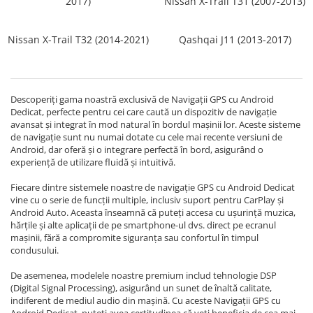
2017)
Nissan X-Trail T31 (2007-2013)
Navigatii Fiat
Navigatii Nissan
Nissan X-Trail T32 (2014-2021)
Qashqai J11 (2013-2017)
Navigatii Citroen
Navigatii Suzuki
Descoperiți gama noastră exclusivă de Navigații GPS cu Android
Navigatii Mitsubishi
Dedicat, perfecte pentru cei care caută un dispozitiv de navigație
Navigatii Volvo
avansat și integrat în mod natural în bordul mașinii lor. Aceste sisteme
de navigație sunt nu numai dotate cu cele mai recente versiuni de
Navigatii KIA
Android, dar oferă și o integrare perfectă în bord, asigurând o
experiență de utilizare fluidă și intuitivă.
Navigatii Renault
Fiecare dintre sistemele noastre de navigație GPS cu Android Dedicat
Navigatii Mazda
vine cu o serie de funcții multiple, inclusiv suport pentru CarPlay și
Navigatii Smart
Android Auto. Aceasta înseamnă că puteți accesa cu ușurință muzica,
hărțile și alte aplicații de pe smartphone-ul dvs. direct pe ecranul
Navigatii Chevrolet
mașinii, fără a compromite siguranța sau confortul în timpul
condusului.
Navigatii Honda
Navigatii Jeep
De asemenea, modelele noastre premium includ tehnologie DSP
(Digital Signal Processing), asigurând un sunet de înaltă calitate,
Navigatii Porsche
indiferent de mediul audio din mașină. Cu aceste Navigații GPS cu
Android Dedicat, puteți avea certitudinea că veți beneficia de cea mai