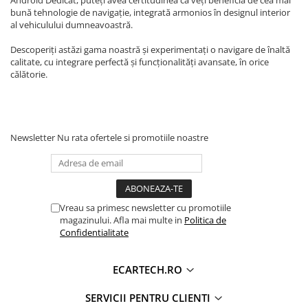
Navigatii Land Rover
bună tehnologie de navigație, integrată armonios în designul interior
al vehiculului dumneavoastră.
Navigatii Iveco
Navigatii Chrysler
Descoperiți astăzi gama noastră și experimentați o navigare de înaltă
calitate, cu integrare perfectă și funcționalități avansate, în orice
călătorie.
Newsletter
Nu rata ofertele si promotiile noastre
Vreau sa primesc newsletter cu promotiile
magazinului. Afla mai multe in
Politica de
Confidentialitate
ECARTECH.RO
SERVICII PENTRU CLIENTI