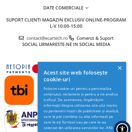
DATE COMERCIALE
SUPORT CLIENTI
MAGAZIN EXCLUSIV ONLINE-PROGRAM
L-V 10:00-15:00
contact@ecartech.ro
Comenzi & Suport
SOCIAL
URMARESTE-NE IN SOCIAL MEDIA
×
Acest site web folosește
cookie-uri
Folosim cookie-uri pentru a personaliza
conținutul, reclamele și pentru a ne analiza
traficul. De asemenea, împărtășim
informații despre utilizarea site-ului nostru
cu partenerii noștri de publicitate și analiză,
care le pot combina cu alte informații pe
care le-ați furnizat sau pe care le-au
colectat din utilizarea serviciilor lor.
Află