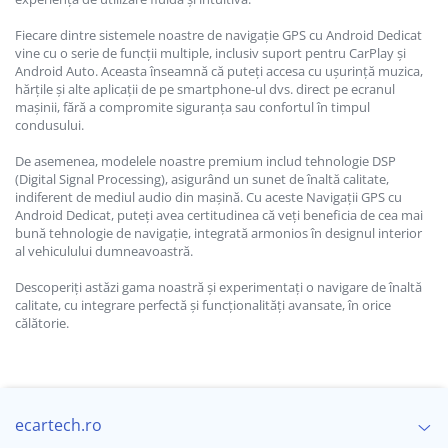
Modulatoare Auto FM
Fiecare dintre sistemele noastre de navigație GPS cu Android Dedicat
vine cu o serie de funcții multiple, inclusiv suport pentru CarPlay și
Invertoare auto
Android Auto. Aceasta înseamnă că puteți accesa cu ușurință muzica,
hărțile și alte aplicații de pe smartphone-ul dvs. direct pe ecranul
mașinii, fără a compromite siguranța sau confortul în timpul
Lumini Ambientale
condusului.
De asemenea, modelele noastre premium includ tehnologie DSP
Testere auto
(Digital Signal Processing), asigurând un sunet de înaltă calitate,
indiferent de mediul audio din mașină. Cu aceste Navigații GPS cu
Android Dedicat, puteți avea certitudinea că veți beneficia de cea mai
Cabluri Audio
bună tehnologie de navigație, integrată armonios în designul interior
al vehiculului dumneavoastră.
Pompe transfer
Descoperiți astăzi gama noastră și experimentați o navigare de înaltă
calitate, cu integrare perfectă și funcționalități avansate, în orice
călătorie.
Intretinere auto
Aspirator
ecartech.ro
Camera Endoscop