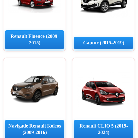
Navigatii Citroen
Navigatii Suzuki
Renault Fluence (2009-
Navigatii Mitsubishi
2015)
Captur (2015-2019)
Navigatii Volvo
Navigatii KIA
Navigatii Renault
Navigatii Mazda
Navigatii Smart
Navigatie Renault Koleos
Renault CLIO 5 (2019-
(2009-2016)
2024)
Navigatii Chevrolet