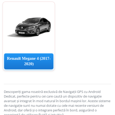
Rame adaptare 2DIN
Camera frontala
Accesorii auto
Suport Telefon
Renault Megane 4 (2017-
2020)
Lanterne
Senzori Parcare
Descoperiți gama noastră exclusivă de Navigații GPS cu Android
Electrice auto
Dedicat, perfecte pentru cei care caută un dispozitiv de navigație
avansat și integrat în mod natural în bordul mașinii lor. Aceste sisteme
de navigație sunt nu numai dotate cu cele mai recente versiuni de
Redresoare Auto
Android, dar oferă și o integrare perfectă în bord, asigurând o
experiență de utilizare fluidă și intuitivă.