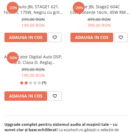
Boxe auto JBL STAGE1 621,
Boxe JBL Stage2 604C
-33%
-20%
Navigatii Audi
165mm, 175W, Negru cu grilaj
Componente 16cm, 45W RMS
de protectie
- Sunet de Înaltă Calitate
Navigatii BMW
299,00 RON
499,00 RON
199,00 RON
399,00 RON
Navigatii Mercedes
Navigatii Fiat
ADAUGA IN COS
ADAUGA IN COS
Navigatii Nissan
Navigatii Citroen
Amplificator Digital Auto DSP,
-50%
3.0, Clasa D, Reglaj
Navigatii Suzuki
Bass/Mid/High, HiFi,
399,00 RON
Navigatii Mitsubishi
Compatibil Navigatie Android,
199,00 RON
16 Pini, Plug & Play
Navigatii Volvo
(1)
Navigatii KIA
ADAUGA IN COS
Navigatii Renault
Navigatii Mazda
Navigatii Smart
Upgrade complet pentru sistemul audio al mașinii tale – cu
Navigatii Chevrolet
sunet clar și bass echilibrat!
La ecartech.ro găsești o selecție de