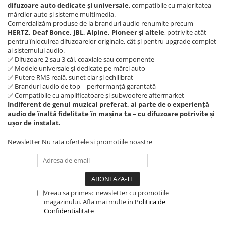
difuzoare auto dedicate și universale
, compatibile cu majoritatea
Navigatii Honda
mărcilor auto și sisteme multimedia.
Comercializăm produse de la branduri audio renumite precum
Navigatii Jeep
HERTZ, Deaf Bonce, JBL, Alpine, Pioneer și altele
, potrivite atât
Navigatii Porsche
pentru înlocuirea difuzoarelor originale, cât și pentru upgrade complet
al sistemului audio.
Navigatii Land Rover
✅ Difuzoare 2 sau 3 căi, coaxiale sau componente
✅ Modele universale și dedicate pe mărci auto
Navigatii Iveco
✅ Putere RMS reală, sunet clar și echilibrat
Navigatii Chrysler
✅ Branduri audio de top – performanță garantată
✅ Compatibile cu amplificatoare și subwoofere aftermarket
Indiferent de genul muzical preferat, ai parte de o experiență
Navigatie universala
audio de înaltă fidelitate în mașina ta – cu difuzoare potrivite și
ușor de instalat.
Playere auto
Navigatii 2 DIN
Newsletter
Nu rata ofertele si promotiile noastre
Navigatii 1 DIN
Navigatie GPS Portabil
Vreau sa primesc newsletter cu promotiile
Accesorii navigatii
magazinului. Afla mai multe in
Politica de
CarPlay&Android Auto
Confidentialitate