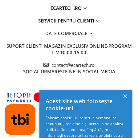
Camera Marsarier
ECARTECH.RO
Camera Trafic DVR
Rama adaptare
SERVICII PENTRU CLIENTI
Camera marsarier dedicata
DATE COMERCIALE
Adaptoare Navigatii
SUPORT CLIENTI
MAGAZIN EXCLUSIV ONLINE-PROGRAM
Rame adaptare 2DIN
L-V 10:00-15:00
Camera frontala
contact@ecartech.ro
SOCIAL
URMARESTE-NE IN SOCIAL MEDIA
Accesorii auto
Suport Telefon
Lanterne
×
Acest site web folosește
Senzori Parcare
cookie-uri
Electrice auto
Folosim cookie-uri pentru a personaliza
conținutul, reclamele și pentru a ne analiza
Redresoare Auto
traficul. De asemenea, împărtășim
Modulatoare Auto FM
informații despre utilizarea site-ului nostru