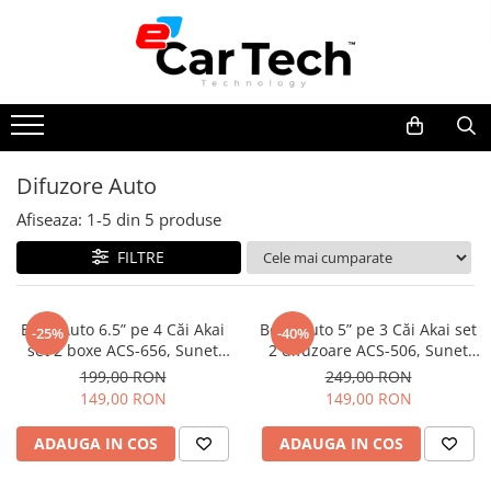
Toate Produsele
Summer sale
Difuzore Auto
Navigatie dedicata
Afiseaza:
1-
5
din
5
produse
Navigatii Volkswagen
Navigatii Skoda
FILTRE
Navigatii Seat
Navigatii Ford
Boxe Auto 6.5” pe 4 Căi Akai
Boxe Auto 5” pe 3 Căi Akai set
-25%
-40%
set 2 boxe ACS-656, Sunet
2 difuzoare ACS-506, Sunet
Navigatii Opel
Puternic și Clar pentru
Clar 180W și Performanță
199,00 RON
249,00 RON
Navigatii Hyundai
Mașina Ta
Compactă
149,00 RON
149,00 RON
Navigatii Toyota
ADAUGA IN COS
ADAUGA IN COS
Navigatii Dacia
Navigatii Peugeot