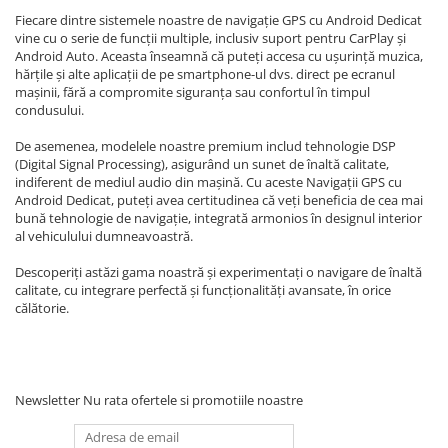
Navigatii Land Rover
Fiecare dintre sistemele noastre de navigație GPS cu Android Dedicat
vine cu o serie de funcții multiple, inclusiv suport pentru CarPlay și
Navigatii Iveco
Android Auto. Aceasta înseamnă că puteți accesa cu ușurință muzica,
Navigatii Chrysler
hărțile și alte aplicații de pe smartphone-ul dvs. direct pe ecranul
mașinii, fără a compromite siguranța sau confortul în timpul
condusului.
De asemenea, modelele noastre premium includ tehnologie DSP
(Digital Signal Processing), asigurând un sunet de înaltă calitate,
indiferent de mediul audio din mașină. Cu aceste Navigații GPS cu
Android Dedicat, puteți avea certitudinea că veți beneficia de cea mai
bună tehnologie de navigație, integrată armonios în designul interior
al vehiculului dumneavoastră.
Descoperiți astăzi gama noastră și experimentați o navigare de înaltă
calitate, cu integrare perfectă și funcționalități avansate, în orice
călătorie.
Newsletter
Nu rata ofertele si promotiile noastre