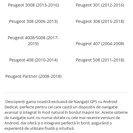
Peugeot 3008 (2013-2016)
Peugeot 301 (2012-2016)
Navigatii Fiat
Navigatii Nissan
Peugeot 308 (2006-2013)
Peugeot 308 (2015-2018)
Navigatii Citroen
Navigatii Suzuki
Peugeot 4008/5008 (2017-
Navigatii Mitsubishi
2019)
Peugeot 407 (2004-2008)
Navigatii Volvo
Peugeot 408 (2010-2014)
Peugeot 508 (2011-2018)
Navigatii KIA
Navigatii Renault
Peugeot Partner (2008-2018)
Navigatii Mazda
Navigatii Smart
Navigatii Chevrolet
Descoperiți gama noastră exclusivă de Navigații GPS cu Android
Dedicat, perfecte pentru cei care caută un dispozitiv de navigație
Navigatii Honda
avansat și integrat în mod natural în bordul mașinii lor. Aceste sisteme
Navigatii Jeep
de navigație sunt nu numai dotate cu cele mai recente versiuni de
Android, dar oferă și o integrare perfectă în bord, asigurând o
Navigatii Porsche
experiență de utilizare fluidă și intuitivă.