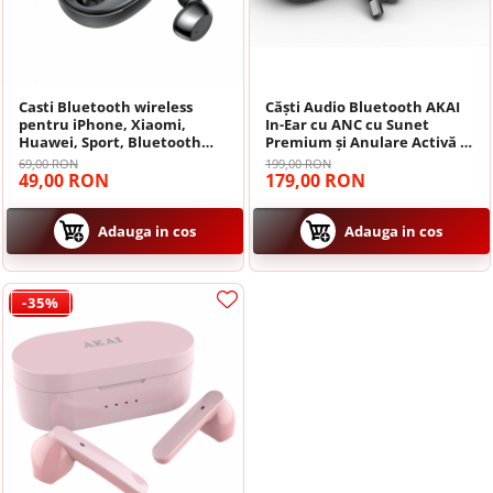
Navigatii Hyundai
Casti Bluetooth wireless
Navigatii Toyota
Căști Audio Bluetooth AKAI
pentru iPhone, Xiaomi,
In-Ear cu ANC cu Sunet
Huawei, Sport, Bluetooth
Premium și Anulare Activă a
5.3, TWS, Stereo, Display
Zgomotului
Navigatii Dacia
69,00 RON
199,00 RON
digital
49,00 RON
179,00 RON
Navigatii Peugeot
Adauga in cos
Adauga in cos
Navigatii Audi
-35%
Navigatii BMW
Navigatii Mercedes
Navigatii Fiat
Navigatii Nissan