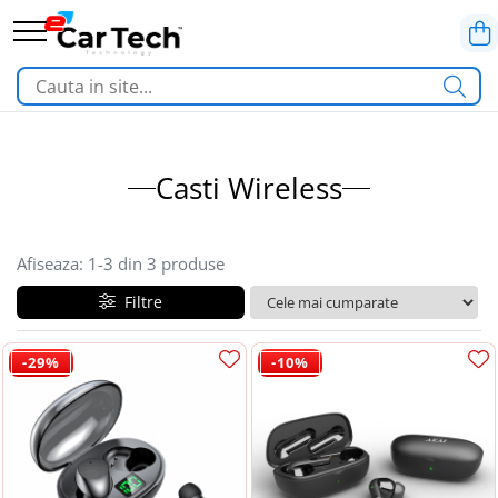
Toate Produsele
Summer sale
Casti Wireless
Navigatie dedicata
Afiseaza:
1-
3
din
3
produse
Navigatii Volkswagen
Filtre
Navigatii Skoda
-29%
-10%
Navigatii Seat
Navigatii Ford
Navigatii Opel