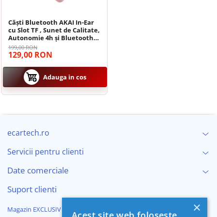
Navigatii Citroen
Căști Bluetooth AKAI In-Ear
cu Slot TF , Sunet de Calitate,
Autonomie 4h și Bluetooth
Navigatii Suzuki
5.0
199,00 RON
129,00 RON
Navigatii Mitsubishi
Adauga in cos
Navigatii Volvo
Navigatii KIA
ecartech.ro
Navigatii Renault
Servicii pentru clienti
Navigatii Mazda
Date comerciale
Navigatii Smart
Suport clienti
×
Magazin EXCLUSIV ONLINE-Program L-V 10:00-15:00
Navigatii Chevrolet
Acest site web folosește