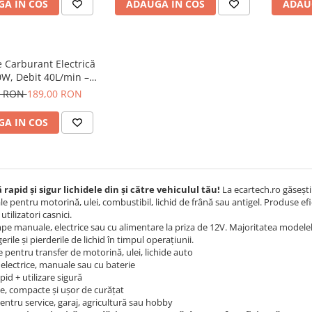
A IN COS
ADAUGA IN COS
ADAU
 Carburant Electrică
0W, Debit 40L/min –
ă pentru Motorină
0 RON
189,00 RON
A IN COS
rapid și sigur lichidele din și către vehiculul tău!
La ecartech.ro găsești
ale pentru motorină, ulei, combustibil, lichid de frână sau antigel. Produse efi
utilizatori casnici.
e manuale, electrice sau cu alimentare la priza de 12V. Majoritatea modelelor 
erile și pierderile de lichid în timpul operațiunii.
e pentru transfer de motorină, ulei, lichide auto
lectrice, manuale sau cu baterie
pid + utilizare sigură
e, compacte și ușor de curățat
entru service, garaj, agricultură sau hobby