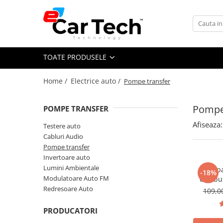
Toate Produsele
TOATE PRODUSELE
Summer sale
Home /
Electrice auto /
Pompe transfer
Navigatie dedicata
Navigatii Volkswagen
Pompe
POMPE TRANSFER
Navigatii Skoda
Afiseaza:
Testere auto
Navigatii Seat
Cabluri Audio
Navigatii Ford
Pompe transfer
Invertoare auto
Navigatii Opel
Lumini Ambientale
Pompa 
-18%
Navigatii Hyundai
Modulatoare Auto FM
combust
debi
Redresoare Auto
109,
Navigatii Toyota
Navigatii Dacia
PRODUCATORI
Navigatii Peugeot