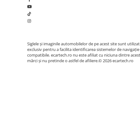
Camera Marsarier
Camera Trafic DVR
Rama adaptare
Camera marsarier dedicata
Adaptoare Navigatii
Siglele și imaginile automobilelor de pe acest site sunt utiliza
Rame adaptare 2DIN
exclusiv pentru a facilita identificarea sistemelor de navigație
compatibile. ecartech.ro nu este afiliat cu niciuna dintre aces
Camera frontala
mărci și nu pretinde o astfel de afiliere.© 2026 ecartech.ro
Accesorii auto
Suport Telefon
Lanterne
Senzori Parcare
Electrice auto
Redresoare Auto
Modulatoare Auto FM