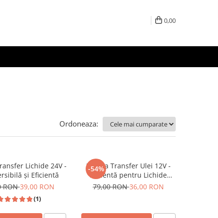
0,00
Ordoneaza:
ansfer Lichide 24V -
Pompa Transfer Ulei 12V -
-54%
sibilă și Eficientă
Eficientă pentru Lichide
Ușoare
0 RON
39,00 RON
79,00 RON
36,00 RON
(1)