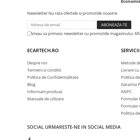
Economise
Navigatii Honda
Newsletter
Nu rata ofertele si promotiile noastre
Navigatii Jeep
Navigatii Porsche
Vreau sa primesc newsletter cu promotiile magazinului. Af
Navigatii Land Rover
Navigatii Iveco
ECARTECH.RO
SERVICI
Navigatii Chrysler
Despre noi
Metode de
Navigatie universala
Termeni si conditii
Livrare cu 
Politica de Confidentialitate
Politica d
Playere auto
Blog
Garantia 
Navigatii 2 DIN
Informatii produse
ANPC
Navigatii 1 DIN
Manuale de utlizare
Formular 
Formular 
Navigatie GPS Portabil
Politica de
Accesorii navigatii
SOCIAL
URMARESTE-NE IN SOCIAL MEDIA
CarPlay&Android Auto