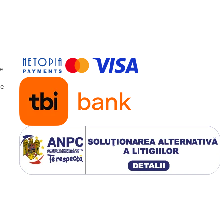
te
te