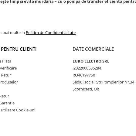
ște timp și evită murdăria – cu o pompă de transfer eficientă pentru 
la mai multe in
Politica de Confidentialitate
I PENTRU CLIENTI
DATE COMERCIALE
 Plata
EURO ELECTRO SRL
verificare
J2022000536284
e Retur
RO46197750
Produselor
Sediul social: Str.Pompierilor Nr.34
Scornicesti, Olt
Retur
Garantie
 utilizare Cookie-uri