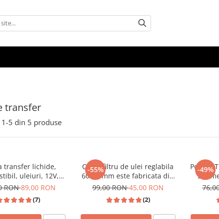
 transfer
1-
5
din
5
produse
transfer lichide,
Cheie filtru de ulei reglabila
Pompa Tr
-55%
-49%
ibil, uleiuri, 12V,
60-80 mm este fabricata din
Submer
t 4-5 litri/minut
otel CrMo de inalta calitate
00 RON
89,00 RON
99,00 RON
45,00 RON
76,0
(7)
(2)