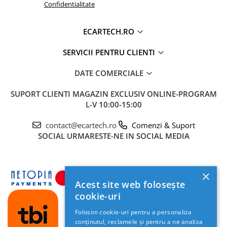
Confidentialitate
ECARTECH.RO
SERVICII PENTRU CLIENTI
DATE COMERCIALE
SUPORT CLIENTI
MAGAZIN EXCLUSIV ONLINE-PROGRAM
L-V 10:00-15:00
contact@ecartech.ro
Comenzi & Suport
SOCIAL
URMARESTE-NE IN SOCIAL MEDIA
×
Acest site web folosește
cookie-uri
Folosim cookie-uri pentru a personaliza
conținutul, reclamele și pentru a ne analiza