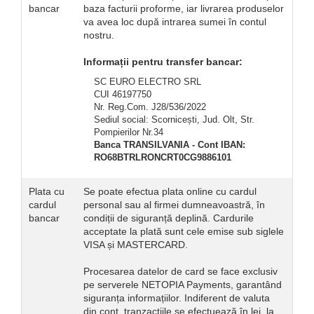
bancar
baza facturii proforme, iar livrarea produselor
Navigatii Fiat
va avea loc după intrarea sumei în contul
nostru.
Navigatii Nissan
Navigatii Citroen
Informații pentru transfer bancar:
Navigatii Suzuki
SC EURO ELECTRO SRL
CUI 46197750
Navigatii Mitsubishi
Nr. Reg.Com. J28/536/2022
Sediul social: Scornicești, Jud. Olt, Str.
Navigatii Volvo
Pompierilor Nr.34
Navigatii KIA
Banca TRANSILVANIA - Cont IBAN:
RO68BTRLRONCRT0CG9886101
Navigatii Renault
Navigatii Mazda
Plata cu
Se poate efectua plata online cu cardul
cardul
personal sau al firmei dumneavoastră, în
Navigatii Smart
bancar
condiții de siguranță deplină. Cardurile
acceptate la plată sunt cele emise sub siglele
Navigatii Chevrolet
VISA și MASTERCARD.
Navigatii Honda
Procesarea datelor de card se face exclusiv
Navigatii Jeep
pe serverele NETOPIA Payments, garantând
Navigatii Porsche
siguranța informațiilor. Indiferent de valuta
din cont, tranzacțiile se efectuează în lei, la