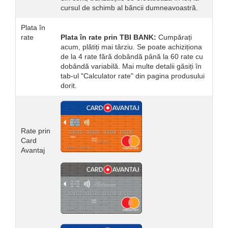
Navigatii Land Rover
cursul de schimb al băncii dumneavoastră.
Navigatii Iveco
Plata în
Navigatii Chrysler
rate
Plata în rate prin TBI BANK:
Cumpărați
acum, plătiți mai târziu. Se poate achiziționa
de la 4 rate fără dobândă până la 60 rate cu
dobândă variabilă. Mai multe detalii găsiți în
tab-ul "Calculator rate" din pagina produsului
dorit.
Rate prin
Card
Avantaj