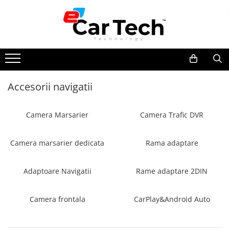
Toate Produsele
Summer sale
Accesorii navigatii
Navigatie dedicata
Navigatii Volkswagen
Camera Marsarier
Camera Trafic DVR
Navigatii Skoda
Navigatii Seat
Camera marsarier dedicata
Rama adaptare
Navigatii Ford
Navigatii Opel
Adaptoare Navigatii
Rame adaptare 2DIN
Navigatii Hyundai
Navigatii Toyota
Camera frontala
CarPlay&Android Auto
Navigatii Dacia
Navigatii Peugeot