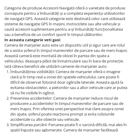
Categoria de produse Accesorii Navigații oferă o varietate de produse
Navigatii Audi
concepute pentru a îmbunătăți și a completa experiența utilizatorilor
Navigatii BMW
de navigații GPS. Această categorie este destinată celor care utilizează
sisteme de navigație GPS în mașini, motociclete sau alte vehicule și
Navigatii Mercedes
caută accesorii suplimentare pentru a-și îmbunătăți funcționalitatea
sau a beneficia de un confort sporit în timpul călătoriilor.
Navigatii Fiat
In aceasta categorie veti gasi:
Camera de marșarier auto este un dispozitiv util și sigur care are rolul
Navigatii Nissan
de a asista șoferul în timpul manevrelor de parcare sau de mers înapoi.
Navigatii Citroen
Această cameră este montată de obicei în partea din spate a
vehiculului, deasupra plăcii de înmatriculare sau în bara de protecție.
Navigatii Suzuki
Iată câteva beneficii ale utilizării camerei de marșarier auto:
Îmbunătățirea vizibilității: Camera de marșarier oferă o imagine
Navigatii Mitsubishi
clară și în timp real a zonei din spatele vehiculului, care poate fi
Navigatii Volvo
dificil de observat folosind doar oglinzile laterale. Aceasta ajută la
evitarea obstacolelor, a pietonilor sau a altor vehicule care ar putea
Navigatii KIA
să nu fie vizibile în oglinzi.
Prevenirea accidentelor: Camera de marșarier reduce riscul de
Navigatii Renault
producere a accidentelor în timpul manevrelor de parcare sau de
mers înapoi. Prin oferirea unei perspective mai clare asupra zonei
Navigatii Mazda
din spate, șoferul poate reacționa prompt și evita coliziunile
Navigatii Smart
accidentale cu alte obiecte sau vehicule.
Simplificarea parcării: Parcarea poate fi o sarcină dificilă, mai ales în
Navigatii Chevrolet
spații înguste sau aglomerate. Camera de marșarier facilitează