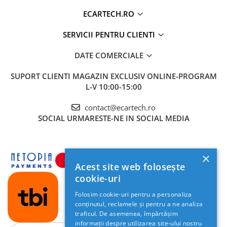
Camera Marsarier
ECARTECH.RO
Camera Trafic DVR
Rama adaptare
SERVICII PENTRU CLIENTI
Camera marsarier dedicata
DATE COMERCIALE
Adaptoare Navigatii
SUPORT CLIENTI
MAGAZIN EXCLUSIV ONLINE-PROGRAM
Rame adaptare 2DIN
L-V 10:00-15:00
Camera frontala
contact@ecartech.ro
SOCIAL
URMARESTE-NE IN SOCIAL MEDIA
Accesorii auto
Suport Telefon
Lanterne
×
Senzori Parcare
Acest site web folosește
cookie-uri
Electrice auto
Folosim cookie-uri pentru a personaliza
Redresoare Auto
conținutul, reclamele și pentru a ne analiza
traficul. De asemenea, împărtășim
Modulatoare Auto FM
informații despre utilizarea site-ului nostru