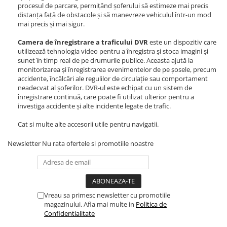
procesul de parcare, permițând șoferului să estimeze mai precis
Navigatii Honda
distanța față de obstacole și să manevreze vehiculul într-un mod
mai precis și mai sigur.
Navigatii Jeep
Navigatii Porsche
Camera de înregistrare a traficului DVR
este un dispozitiv care
utilizează tehnologia video pentru a înregistra și stoca imagini și
Navigatii Land Rover
sunet în timp real de pe drumurile publice. Aceasta ajută la
monitorizarea și înregistrarea evenimentelor de pe șosele, precum
Navigatii Iveco
accidente, încălcări ale regulilor de circulație sau comportament
Navigatii Chrysler
neadecvat al șoferilor. DVR-ul este echipat cu un sistem de
înregistrare continuă, care poate fi utilizat ulterior pentru a
investiga accidente și alte incidente legate de trafic.
Navigatie universala
Cat si multe alte accesorii utile pentru navigatii.
Playere auto
Navigatii 2 DIN
Newsletter
Nu rata ofertele si promotiile noastre
Navigatii 1 DIN
Navigatie GPS Portabil
Vreau sa primesc newsletter cu promotiile
Accesorii navigatii
magazinului. Afla mai multe in
Politica de
CarPlay&Android Auto
Confidentialitate