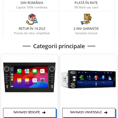
DIN ROMÂNIA
PLATĂ ÎN RATE
Capital 100% românesc
TBI Bank sau card
Navigatii Audi
Navigatii BMW
Navigatii Mercedes
RETUR ÎN 14 ZILE
2 ANI GARANȚIE
Navigatii Fiat
Proces de retur simplificat
Garanție inclusă
Navigatii Nissan
Categorii principale
Navigatii Citroen
Navigatii Suzuki
Navigatii Mitsubishi
Navigatii Volvo
Navigatii KIA
Navigatii Renault
Navigatii Mazda
Navigatii Smart
➜
➜
NAVIGAȚII DEDICATE
NAVIGAȚII UNIVERSALE
Navigatii Chevrolet