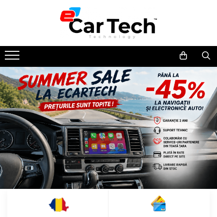
Toate Produsele
Summer sale
Navigatie dedicata
Navigatii Volkswagen
Navigatii Skoda
Navigatii Seat
Navigatii Ford
Navigatii Opel
Navigatii Hyundai
Navigatii Toyota
Navigatii Dacia
Navigatii Peugeot