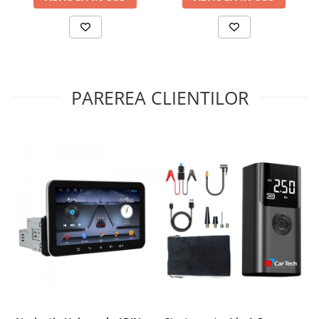
Invertoare auto
Lumini Ambientale
Testere auto
Cabluri Audio
PAREREA CLIENTILOR
Pompe transfer
Intretinere auto
Aspirator
Camera Endoscop
Trusa cale distributie
Echipamente service auto
Huse volan
Chei si truse chei
Bricolaj