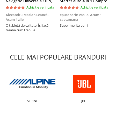
Accesorii compresoare
Navigatie Universala 1DIN, 2+32GB, Android 15, CarPlay si Android Auto, Topway, USB, Bluetooth ecran 7 inch negru
Starter auto 4 in 1 Compresor Aer, Baterie Portabila, Lanterna 6000mAh culoare negru
Achizitie verificata
Achizitie verificata
Aparate de lipit si capsat
Alexandru-Marian Leancă,
epure sorin vasile,
Acum 1
N
Masini de polisat
Acum 4 zile
saptamana
s
Prelungitoare
O tabletă de calitate. Își facă
Super merita banii
F
treaba cum trebuie.
a
Aeroterme
s
Dezumidificatoare
Compresoare aer
CELE MAI POPULARE BRANDURI
Boxe & Subwoofer Auto
Difuzore Auto
Casti Wireless
Subwoofer Auto
Boxe portabile
ALPINE
JBL
Pick-Up
Amplificatoare auto