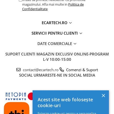
magazinului. Afla mai multe in
Politica de
Navigatii Fiat
Confidentialitate
Navigatii Nissan
Navigatii Citroen
ECARTECH.RO
Navigatii Suzuki
SERVICII PENTRU CLIENTI
Navigatii Mitsubishi
DATE COMERCIALE
Navigatii Volvo
Navigatii KIA
SUPORT CLIENTI
MAGAZIN EXCLUSIV ONLINE-PROGRAM
L-V 10:00-15:00
Navigatii Renault
Navigatii Mazda
contact@ecartech.ro
Comenzi & Suport
SOCIAL
URMARESTE-NE IN SOCIAL MEDIA
Navigatii Smart
Navigatii Chevrolet
Navigatii Honda
×
Acest site web folosește
Navigatii Jeep
cookie-uri
Navigatii Porsche
Folosim cookie-uri pentru a personaliza