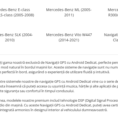
des-Benz E-class
Mercedes-Benz ML (2005-
Merce
S-class (2005-2008)
2011)
R300/
s-Benz SLK (2004-
Mercedes-Benz Vito W447
Navigat
2010)
(2014-2021)
Cl
i gama noastră exclusivă de Navigații GPS cu Android Dedicat, perfecte pentr
n mod natural în bordul mașinii lor. Aceste sisteme de navigație sunt nu numa
e perfectă în bord, asigurând o experiență de utilizare fluidă și intuitivă.
ntre sistemele noastre de navigație GPS cu Android Dedicat vine cu o serie de
sta înseamnă că puteți accesa cu ușurință muzica, hărțile și alte aplicații de
e siguranța sau confortul în timpul condusului.
a, modelele noastre premium includ tehnologie DSP (Digital Signal Processin
io din mașină. Cu aceste Navigații GPS cu Android Dedicat, puteți avea cert
 integrată armonios în designul interior al vehiculului dumneavoastră.