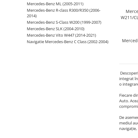
Mercedes-Benz ML (2005-2011)
Navigatii Audi
Mercedes-Benz R-class R300/R350 (2006-
Merce
2014)
W211/CL
Navigatii BMW
Mercedes-Benz S-Class W200 (1999-2007)
Navigatii Mercedes
Mercedes-Benz SLK (2004-2010)
Mercedes-Benz Vito W447 (2014-2021)
Navigatii Fiat
Mercede
Navigatie Mercedes-Benz C Class (2002-2004)
Navigatii Nissan
Navigatii Citroen
Navigatii Suzuki
Descoperiț
Navigatii Mitsubishi
integrat î
o integrar
Navigatii Volvo
Fiecare di
Navigatii KIA
Auto. Acea
Navigatii Renault
compromit
Navigatii Mazda
De asemene
mediul aud
Navigatii Smart
navigație,
Navigatii Chevrolet