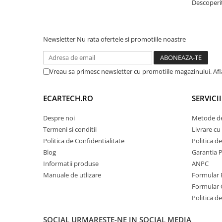
Descoperiț
Navigatii Honda
Navigatii Jeep
Navigatii Porsche
Newsletter
Nu rata ofertele si promotiile noastre
Navigatii Land Rover
Navigatii Iveco
Vreau sa primesc newsletter cu promotiile magazinului. Af
Navigatii Chrysler
ECARTECH.RO
SERVICI
Navigatie universala
Despre noi
Metode de
Playere auto
Termeni si conditii
Livrare cu 
Navigatii 2 DIN
Politica de Confidentialitate
Politica d
Blog
Garantia 
Navigatii 1 DIN
Informatii produse
ANPC
Navigatie GPS Portabil
Manuale de utlizare
Formular 
Formular 
Accesorii navigatii
Politica de
CarPlay&Android Auto
SOCIAL
URMARESTE-NE IN SOCIAL MEDIA