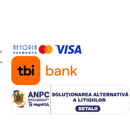
te
te