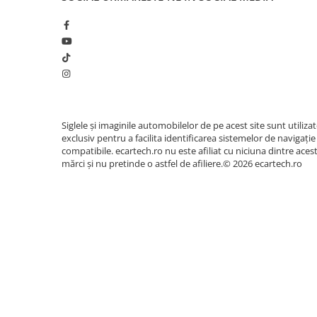
Camera Marsarier
Camera Trafic DVR
Rama adaptare
Camera marsarier dedicata
Adaptoare Navigatii
Rame adaptare 2DIN
Siglele și imaginile automobilelor de pe acest site sunt utiliza
Camera frontala
exclusiv pentru a facilita identificarea sistemelor de navigație
compatibile. ecartech.ro nu este afiliat cu niciuna dintre aces
mărci și nu pretinde o astfel de afiliere.© 2026 ecartech.ro
Accesorii auto
Suport Telefon
Lanterne
Senzori Parcare
Electrice auto
Redresoare Auto
Modulatoare Auto FM