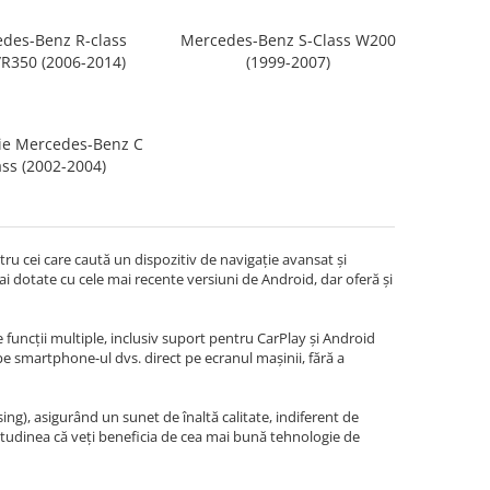
des-Benz R-class
Mercedes-Benz S-Class W200
R350 (2006-2014)
(1999-2007)
ie Mercedes-Benz C
ass (2002-2004)
u cei care caută un dispozitiv de navigație avansat și
i dotate cu cele mai recente versiuni de Android, dar oferă și
 funcții multiple, inclusiv suport pentru CarPlay și Android
 pe smartphone-ul dvs. direct pe ecranul mașinii, fără a
g), asigurând un sunet de înaltă calitate, indiferent de
itudinea că veți beneficia de cea mai bună tehnologie de