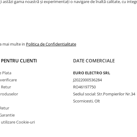
i astăzi gama noastră și experimentați o navigare de înaltă calitate, cu integra
la mai multe in
Politica de Confidentialitate
I PENTRU CLIENTI
DATE COMERCIALE
 Plata
EURO ELECTRO SRL
verificare
J2022000536284
e Retur
RO46197750
Produselor
Sediul social: Str.Pompierilor Nr.34
Scornicesti, Olt
Retur
Garantie
 utilizare Cookie-uri