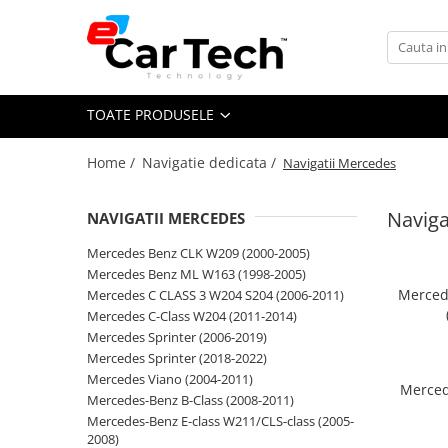
Toate Produsele
TOATE PRODUSELE
Summer sale
Home /
Navigatie dedicata /
Navigatii Mercedes
Navigatie dedicata
Navigatii Volkswagen
Naviga
NAVIGATII MERCEDES
Navigatii Skoda
Mercedes Benz CLK W209 (2000-2005)
Navigatii Seat
Mercedes Benz ML W163 (1998-2005)
Navigatii Ford
Merced
Mercedes C CLASS 3 W204 S204 (2006-2011)
Mercedes C-Class W204 (2011-2014)
Navigatii Opel
Mercedes Sprinter (2006-2019)
Navigatii Hyundai
Mercedes Sprinter (2018-2022)
Mercedes Viano (2004-2011)
Navigatii Toyota
Merced
Mercedes-Benz B-Class (2008-2011)
Navigatii Dacia
Mercedes-Benz E-class W211/CLS-class (2005-
2008)
Navigatii Peugeot