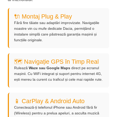
Navigatii Honda
Navigatii Jeep
🔌 Montaj Plug & Play
Navigatii Porsche
Fără fire tăiate sau adaptări improvizate. Navigațiile
Navigatii Land Rover
noastre vin cu mufe dedicate Dacia, permițând o
instalare simplă care păstrează garanția mașinii și
Navigatii Iveco
funcțiile originale.
Navigatii Chrysler
Navigatie universala
🗺️ Navigație GPS în Timp Real
Playere auto
Rulează
Waze sau Google Maps
direct pe ecranul
Navigatii 2 DIN
mașinii. Cu WiFi integrat și suport pentru internet 4G,
ești mereu la curent cu traficul și cele mai rapide rute.
Navigatii 1 DIN
Navigatie GPS Portabil
📱 CarPlay & Android Auto
Accesorii navigatii
Conectează-ți telefonul iPhone sau Android fără fir
CarPlay&Android Auto
(Wireless) pentru a prelua apeluri, a asculta muzică