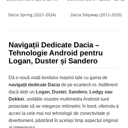
Navigatii Audi
Dacia Spring (2021-2024)
Dacia Stepway (2012-2020)
Navigatii BMW
Navigatii Mercedes
Navigatii Fiat
Navigații Dedicate Dacia –
Navigatii Nissan
Tehnologie Android pentru
Navigatii Citroen
Logan, Duster și Sandero
Navigatii Suzuki
Navigatii Mitsubishi
Dă o nouă viață bordului mașinii tale cu gama de
Navigatii Volvo
navigații dedicate Dacia
de pe ecartech.ro. Indiferent
Navigatii KIA
dacă deții un
Logan, Duster, Sandero, Lodgy sau
Navigatii Renault
Dokker
, unitățile noastre multimedia Android sunt
Navigatii Mazda
proiectate să se integreze milimetric în bord, oferindu-ți
acces la cele mai noi tehnologii de conectivitate și
Navigatii Smart
divertisment, păstrând în același timp aspectul original
Navigatii Chevrolet
al interiorului.