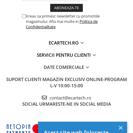
Accesorii compresoare
Aparate de lipit si capsat
Vreau sa primesc newsletter cu promotiile
Masini de polisat
magazinului. Afla mai multe in
Politica de
Confidentialitate
Prelungitoare
Aeroterme
ECARTECH.RO
Dezumidificatoare
SERVICII PENTRU CLIENTI
Compresoare aer
DATE COMERCIALE
Boxe & Subwoofer Auto
Difuzore Auto
SUPORT CLIENTI
MAGAZIN EXCLUSIV ONLINE-PROGRAM
L-V 10:00-15:00
Casti Wireless
Subwoofer Auto
contact@ecartech.ro
SOCIAL
URMARESTE-NE IN SOCIAL MEDIA
Boxe portabile
Pick-Up
Amplificatoare auto
×
Acest site web folosește