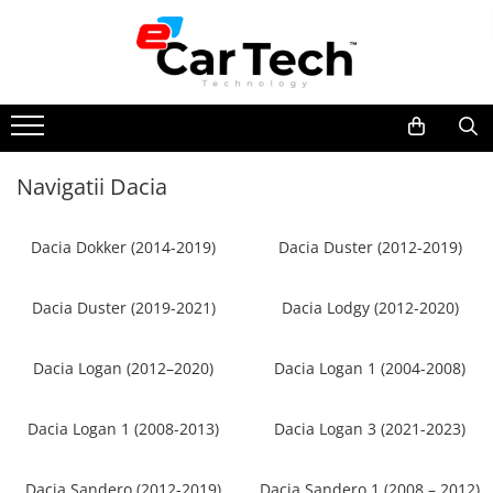
Toate Produsele
Summer sale
Navigatii Dacia
Navigatie dedicata
Navigatii Volkswagen
Dacia Dokker (2014-2019)
Dacia Duster (2012-2019)
Navigatii Skoda
Navigatii Seat
Dacia Duster (2019-2021)
Dacia Lodgy (2012-2020)
Navigatii Ford
Navigatii Opel
Dacia Logan (2012–2020)
Dacia Logan 1 (2004-2008)
Navigatii Hyundai
Navigatii Toyota
Dacia Logan 1 (2008-2013)
Dacia Logan 3 (2021-2023)
Navigatii Dacia
Dacia Sandero (2012-2019)
Dacia Sandero 1 (2008 – 2012)
Navigatii Peugeot