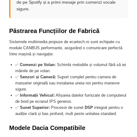
Camera Marsarier
de pe Spotify și a primi mesaje prin comenzi vocale
sigure.
Camera Trafic DVR
Rama adaptare
Camera marsarier dedicata
Păstrarea Funcțiilor de Fabrică
Adaptoare Navigatii
Sistemele multimedia propuse de ecartech.ro sunt echipate cu
Rame adaptare 2DIN
module CANBUS performante, asigurând o comunicare perfectă
între mașină și navigație:
Camera frontala
✅
Comenzi pe Volan:
Schimbi melodiile și volumul fără să iei
mâinile de pe volan.
Accesorii auto
✅
Senzori și Cameră:
Suport complet pentru camera de
Suport Telefon
marșarier originală sau instalarea uneia noi pentru manevre
sigure.
Lanterne
✅
Informații Vehicul:
Afișarea datelor furnizate de computerul
Senzori Parcare
de bord pe ecranul IPS generos.
✅
Sunet Superior:
Procesor de sunet
DSP
integrat pentru o
audiție clară și bas profund, mult peste unitatea standard.
Electrice auto
Redresoare Auto
Modele Dacia Compatibile
Modulatoare Auto FM