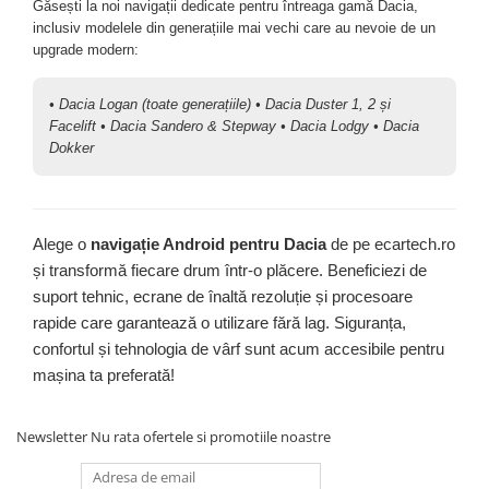
Găsești la noi navigații dedicate pentru întreaga gamă Dacia,
Invertoare auto
inclusiv modelele din generațiile mai vechi care au nevoie de un
upgrade modern:
Lumini Ambientale
Testere auto
• Dacia Logan (toate generațiile) • Dacia Duster 1, 2 și
Cabluri Audio
Facelift • Dacia Sandero & Stepway • Dacia Lodgy • Dacia
Dokker
Pompe transfer
Intretinere auto
Aspirator
Alege o
navigație Android pentru Dacia
de pe ecartech.ro
și transformă fiecare drum într-o plăcere. Beneficiezi de
Camera Endoscop
suport tehnic, ecrane de înaltă rezoluție și procesoare
Trusa cale distributie
rapide care garantează o utilizare fără lag. Siguranța,
Echipamente service auto
confortul și tehnologia de vârf sunt acum accesibile pentru
Huse volan
mașina ta preferată!
Chei si truse chei
Newsletter
Nu rata ofertele si promotiile noastre
Bricolaj