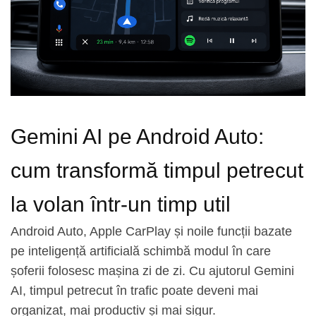
Navigatii Audi
Navigatii BMW
Navigatii Mercedes
Navigatii Fiat
Navigatii Nissan
Navigatii Citroen
Gemini AI pe Android Auto:
Navigatii Suzuki
cum transformă timpul petrecut
Navigatii Mitsubishi
Navigatii Volvo
la volan într-un timp util
Navigatii KIA
Android Auto, Apple CarPlay și noile funcții bazate
Navigatii Renault
pe inteligență artificială schimbă modul în care
Navigatii Mazda
șoferii folosesc mașina zi de zi. Cu ajutorul Gemini
Navigatii Smart
AI, timpul petrecut în trafic poate deveni mai
Navigatii Chevrolet
organizat, mai productiv și mai sigur.