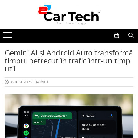
Toate Produsele
Summer sale
Gemini AI și Android Auto transformă
Navigatie dedicata
timpul petrecut în trafic într-un timp
Navigatii Volkswagen
util
Navigatii Skoda
Navigatii Seat
06 Iulie 2026
|
Mihai I.
Navigatii Ford
Navigatii Opel
Navigatii Hyundai
Navigatii Toyota
Navigatii Dacia
Navigatii Peugeot