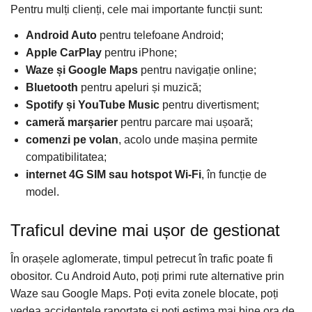
Pentru mulți clienți, cele mai importante funcții sunt:
Android Auto
pentru telefoane Android;
Apple CarPlay
pentru iPhone;
Waze și Google Maps
pentru navigație online;
Bluetooth
pentru apeluri și muzică;
Spotify și YouTube Music
pentru divertisment;
cameră marșarier
pentru parcare mai ușoară;
comenzi pe volan
, acolo unde mașina permite
compatibilitatea;
internet 4G SIM sau hotspot Wi-Fi
, în funcție de
model.
Traficul devine mai ușor de gestionat
În orașele aglomerate, timpul petrecut în trafic poate fi
obositor. Cu Android Auto, poți primi rute alternative prin
Waze sau Google Maps. Poți evita zonele blocate, poți
vedea accidentele raportate și poți estima mai bine ora de