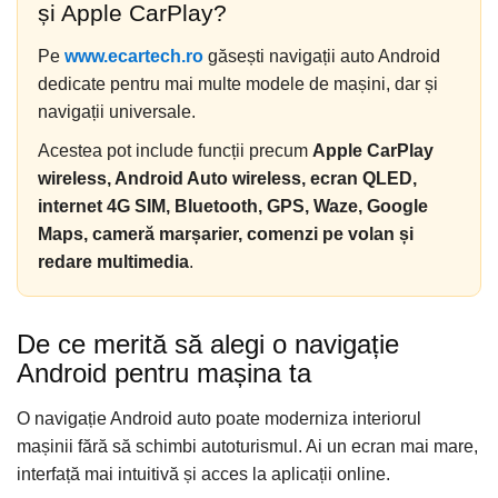
și Apple CarPlay?
Retelistica & UPS
UPS & Stabilizatoare
Pe
www.ecartech.ro
găsești navigații auto Android
dedicate pentru mai multe modele de mașini, dar și
Periferice si accesorii IT
navigații universale.
Produse Resigilate
Acestea pot include funcții precum
Apple CarPlay
wireless, Android Auto wireless, ecran QLED,
internet 4G SIM, Bluetooth, GPS, Waze, Google
Maps, cameră marșarier, comenzi pe volan și
redare multimedia
.
De ce merită să alegi o navigație
Android pentru mașina ta
O navigație Android auto poate moderniza interiorul
mașinii fără să schimbi autoturismul. Ai un ecran mai mare,
interfață mai intuitivă și acces la aplicații online.