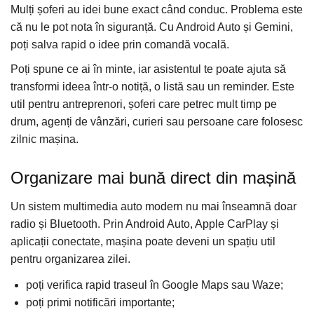
Mulți șoferi au idei bune exact când conduc. Problema este
Invertoare auto
că nu le pot nota în siguranță. Cu Android Auto și Gemini,
Lumini Ambientale
poți salva rapid o idee prin comandă vocală.
Testere auto
Poți spune ce ai în minte, iar asistentul te poate ajuta să
Cabluri Audio
transformi ideea într-o notiță, o listă sau un reminder. Este
Pompe transfer
util pentru antreprenori, șoferi care petrec mult timp pe
drum, agenți de vânzări, curieri sau persoane care folosesc
Intretinere auto
zilnic mașina.
Aspirator
Camera Endoscop
Organizare mai bună direct din mașină
Trusa cale distributie
Un sistem multimedia auto modern nu mai înseamnă doar
Echipamente service auto
radio și Bluetooth. Prin Android Auto, Apple CarPlay și
Huse volan
aplicații conectate, mașina poate deveni un spațiu util
pentru organizarea zilei.
Chei si truse chei
poți verifica rapid traseul în Google Maps sau Waze;
Bricolaj
poți primi notificări importante;