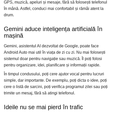
Camera Marsarier
GPS, muzică, apeluri și mesaje, fără să folosești telefonul
Camera Trafic DVR
în mână. Astfel, conduci mai confortabil și rămâi atent la
drum.
Rama adaptare
Camera marsarier dedicata
Gemini aduce inteligența artificială în
Adaptoare Navigatii
mașină
Rame adaptare 2DIN
Gemini, asistentul AI dezvoltat de Google, poate face
Camera frontala
Android Auto mai util în viața de zi cu zi. Nu mai folosești
sistemul doar pentru navigație sau muzică. Îl poți folosi
Accesorii auto
pentru organizare, idei, planificare și informații rapide.
Suport Telefon
În timpul condusului, poți cere ajutor vocal pentru lucruri
Lanterne
simple, dar importante. De exemplu, poți dicta o idee, poți
Senzori Parcare
cere o listă de sarcini, poți verifica programul zilei sau poți
trimite un mesaj, fără să atingi telefonul.
Electrice auto
Redresoare Auto
Ideile nu se mai pierd în trafic
Modulatoare Auto FM