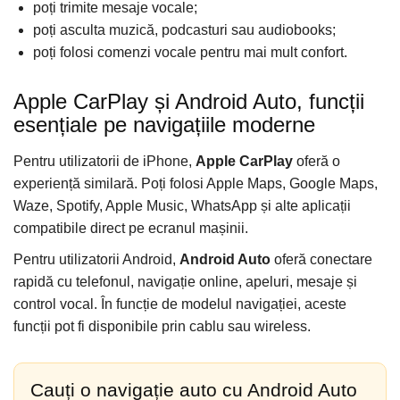
Accesorii compresoare
poți trimite mesaje vocale;
Aparate de lipit si capsat
poți asculta muzică, podcasturi sau audiobooks;
poți folosi comenzi vocale pentru mai mult confort.
Masini de polisat
Prelungitoare
Apple CarPlay și Android Auto, funcții
Aeroterme
esențiale pe navigațiile moderne
Dezumidificatoare
Pentru utilizatorii de iPhone,
Apple CarPlay
oferă o
Compresoare aer
experiență similară. Poți folosi Apple Maps, Google Maps,
Waze, Spotify, Apple Music, WhatsApp și alte aplicații
Boxe & Subwoofer Auto
compatibile direct pe ecranul mașinii.
Difuzore Auto
Pentru utilizatorii Android,
Android Auto
oferă conectare
Casti Wireless
rapidă cu telefonul, navigație online, apeluri, mesaje și
Subwoofer Auto
control vocal. În funcție de modelul navigației, aceste
Boxe portabile
funcții pot fi disponibile prin cablu sau wireless.
Pick-Up
Amplificatoare auto
Cauți o navigație auto cu Android Auto