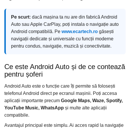
Navigatii Honda
Navigatii Jeep
Pe scurt:
dacă mașina ta nu are din fabrică Android
Navigatii Porsche
Auto sau Apple CarPlay, poți instala o navigație auto
Navigatii Land Rover
Android compatibilă. Pe
www.ecartech.ro
găsești
navigații dedicate și universale cu funcții moderne
Navigatii Iveco
pentru condus, navigație, muzică și conectivitate.
Navigatii Chrysler
Navigatie universala
Ce este Android Auto și de ce contează
Playere auto
pentru șoferi
Navigatii 2 DIN
Android Auto este o funcție care îți permite să folosești
Navigatii 1 DIN
telefonul Android direct pe ecranul mașinii. Poți accesa
Navigatie GPS Portabil
aplicații importante precum
Google Maps, Waze, Spotify,
YouTube Music, WhatsApp
și multe alte aplicații
Accesorii navigatii
compatibile.
CarPlay&Android Auto
Avantajul principal este simplu. Ai acces rapid la navigație