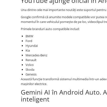
YouTube ajunge oficial în A
Camera Marsarier
Camera Trafic DVR
Una dintre cele mai importante noutăți este suportul pentru 
Rama adaptare
Google confirmă că anumite modele compatibile vor putea red
momentul în care vehiculul pornește de pe loc, videoclipul 
Camera marsarier dedicata
Primele branduri auto compatibile includ:
Adaptoare Navigatii
BMW
Rame adaptare 2DIN
Ford
Camera frontala
Hyundai
Kia
Mercedes-Benz
Accesorii auto
Renault
Suport Telefon
Volvo
Skoda
Lanterne
Genesis
Senzori Parcare
Această funcție transformă sistemul multimedia într-un adevă
mașinilor electrice.
Gemini AI în Android Auto. A
Electrice auto
Redresoare Auto
inteligent
Modulatoare Auto FM