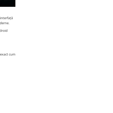
interfață
oderne.
ndroid
, exact cum