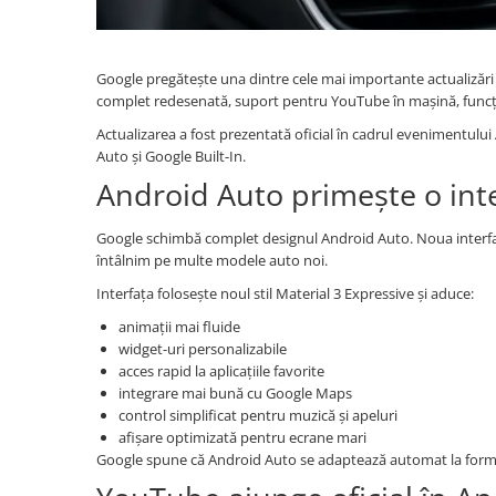
Navigatii Honda
Navigatii Jeep
Google pregătește una dintre cele mai importante actualizări
Navigatii Porsche
complet redesenată, suport pentru YouTube în mașină, funcți
Navigatii Land Rover
Actualizarea a fost prezentată oficial în cadrul evenimentulu
Navigatii Iveco
Auto și Google Built-In.
Android Auto primește o int
Navigatii Chrysler
Google schimbă complet designul Android Auto. Noua interfaț
Navigatie universala
întâlnim pe multe modele auto noi.
Playere auto
Interfața folosește noul stil Material 3 Expressive și aduce:
Navigatii 2 DIN
animații mai fluide
Navigatii 1 DIN
widget-uri personalizabile
acces rapid la aplicațiile favorite
Navigatie GPS Portabil
integrare mai bună cu Google Maps
control simplificat pentru muzică și apeluri
Accesorii navigatii
afișare optimizată pentru ecrane mari
Google spune că Android Auto se adaptează automat la forma 
CarPlay&Android Auto