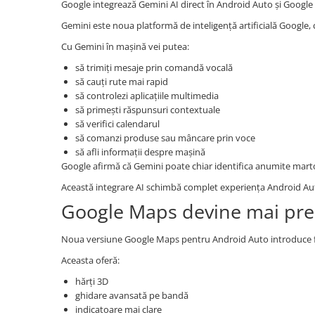
Google integrează Gemini AI direct în Android Auto și Google B
Invertoare auto
Gemini este noua platformă de inteligență artificială Google, 
Lumini Ambientale
Cu Gemini în mașină vei putea:
Testere auto
să trimiți mesaje prin comandă vocală
Cabluri Audio
să cauți rute mai rapid
să controlezi aplicațiile multimedia
Pompe transfer
să primești răspunsuri contextuale
să verifici calendarul
Intretinere auto
să comanzi produse sau mâncare prin voce
să afli informații despre mașină
Aspirator
Google afirmă că Gemini poate chiar identifica anumite marto
Camera Endoscop
Această integrare AI schimbă complet experiența Android Auto
Trusa cale distributie
Google Maps devine mai pre
Echipamente service auto
Noua versiune Google Maps pentru Android Auto introduce f
Huse volan
Aceasta oferă:
Chei si truse chei
hărți 3D
ghidare avansată pe bandă
Bricolaj
indicatoare mai clare