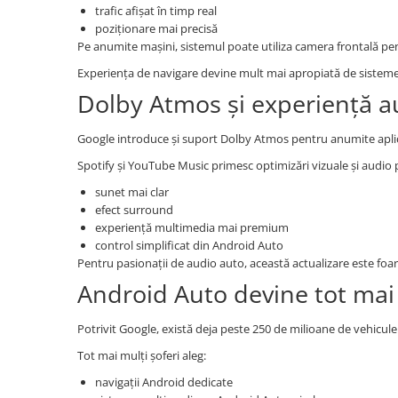
Accesorii compresoare
trafic afișat în timp real
poziționare mai precisă
Aparate de lipit si capsat
Pe anumite mașini, sistemul poate utiliza camera frontală pent
Masini de polisat
Experiența de navigare devine mult mai apropiată de sisteme
Prelungitoare
Dolby Atmos și experiență 
Aeroterme
Google introduce și suport Dolby Atmos pentru anumite aplic
Dezumidificatoare
Spotify și YouTube Music primesc optimizări vizuale și audio 
Compresoare aer
sunet mai clar
efect surround
Boxe & Subwoofer Auto
experiență multimedia mai premium
Difuzore Auto
control simplificat din Android Auto
Pentru pasionații de audio auto, această actualizare este foa
Casti Wireless
Android Auto devine tot mai
Subwoofer Auto
Boxe portabile
Potrivit Google, există deja peste 250 de milioane de vehicule
Pick-Up
Tot mai mulți șoferi aleg:
Amplificatoare auto
navigații Android dedicate