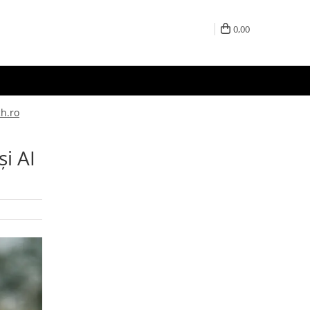
0,00
ch.ro
i AI