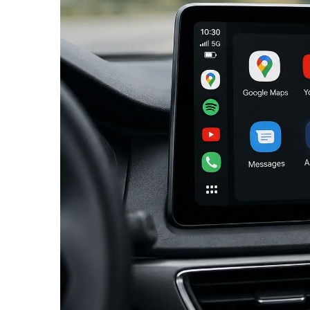
Navigatii Audi
Navigatii BMW
Navigatii Mercedes
Navigatii Fiat
Navigatii Nissan
Navigatii Citroen
Navigatii Suzuki
Navigatii Mitsubishi
Navigatii Volvo
Navigatii KIA
Navigatii Renault
Navigatii Mazda
Navigatii Smart
Navigatii Chevrolet