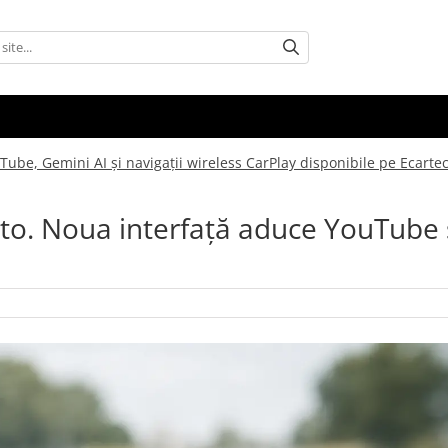
be, Gemini AI și navigații wireless CarPlay disponibile pe Ecarte
o. Noua interfață aduce YouTube ș