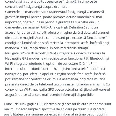
conectat și la curent cu tot ceea ce se întâmplă, în timp ce te
Navigatii Honda
concentrezi în siguranță asupra drumului.
Camerele de marșarier AHD: Manevratul în siguranță O manevră
Navigatii Jeep
greșită în timpul parcării poate provoca daune materiale și, mai
Navigatii Porsche
important, poate pune în pericol siguranța ta și a celor din jur.
Camerele de marșarier AHD (Analog High Definition) sunt un
Navigatii Land Rover
accesoriu foarte util, care îți oferă o imagine clară și detaliată a zonei
Navigatii Iveco
din spatele mașinii. Aceste camere sunt proiectate să funcționeze în
condiții de lumină slabă și să reziste la intemperii, astfel încât să poți
Navigatii Chrysler
manevra în siguranță chiar și în cele mai dificile situații.
Navigații GPS cu Bluetooth și Wi-Fi integrate: Conectivitate fără fir
Navigatie universala
Navigațiile GPS moderne vin echipate cu funcționalități Bluetooth și
Wi-Fi integrate, oferindu-ți opțiuni de conectare fără fir. Prin
Playere auto
intermediul conexiunii Bluetooth, poți sincroniza telefonul tău cu
Navigatii 2 DIN
navigația și poți efectua apeluri în regim hands-free, astfel încât să
poți rămâne concentrat pe drum. De asemenea, poți reda muzica
Navigatii 1 DIN
preferată direct de pe telefonul tău prin sistemul audio al mașinii. Cu
Navigatie GPS Portabil
conexiunea Wi-Fi, navigația GPS poate actualiza hărțile și software-ul,
asigurându-se că ai cele mai recente informații disponibile.
Accesorii navigatii
Concluzie: Navigațiile GPS electronice și accesoriile auto moderne sunt
CarPlay&Android Auto
mai mult decât simple dispozitive de ghidare pe drum. Ele îți oferă
posibilitatea de a rămâne conectat și informat în timp ce conduci în