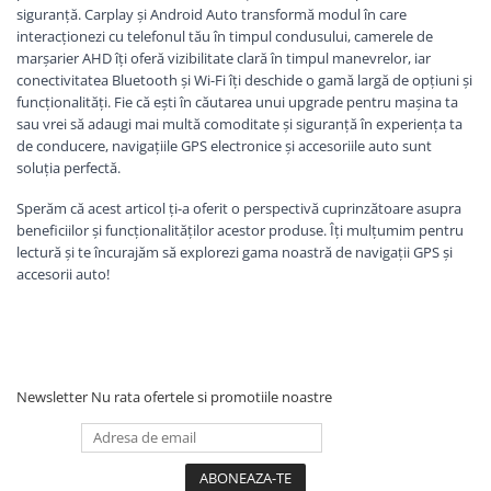
Camera Marsarier
siguranță. Carplay și Android Auto transformă modul în care
Camera Trafic DVR
interacționezi cu telefonul tău în timpul condusului, camerele de
marșarier AHD îți oferă vizibilitate clară în timpul manevrelor, iar
Rama adaptare
conectivitatea Bluetooth și Wi-Fi îți deschide o gamă largă de opțiuni și
funcționalități. Fie că ești în căutarea unui upgrade pentru mașina ta
Camera marsarier dedicata
sau vrei să adaugi mai multă comoditate și siguranță în experiența ta
Adaptoare Navigatii
de conducere, navigațiile GPS electronice și accesoriile auto sunt
soluția perfectă.
Rame adaptare 2DIN
Camera frontala
Sperăm că acest articol ți-a oferit o perspectivă cuprinzătoare asupra
beneficiilor și funcționalităților acestor produse. Îți mulțumim pentru
lectură și te încurajăm să explorezi gama noastră de navigații GPS și
Accesorii auto
accesorii auto!
Suport Telefon
Lanterne
Senzori Parcare
Newsletter
Nu rata ofertele si promotiile noastre
Electrice auto
Redresoare Auto
Modulatoare Auto FM