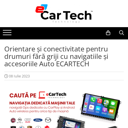
Toate Produsele
Summer sale
Orientare și conectivitate pentru
Navigatie dedicata
drumuri fără griji cu navigatiile și
Navigatii Volkswagen
accesoriile Auto ECARTECH
Navigatii Skoda
Navigatii Seat
08 Iulie 2023
Navigatii Ford
Navigatii Opel
Navigatii Hyundai
Navigatii Toyota
Navigatii Dacia
Navigatii Peugeot