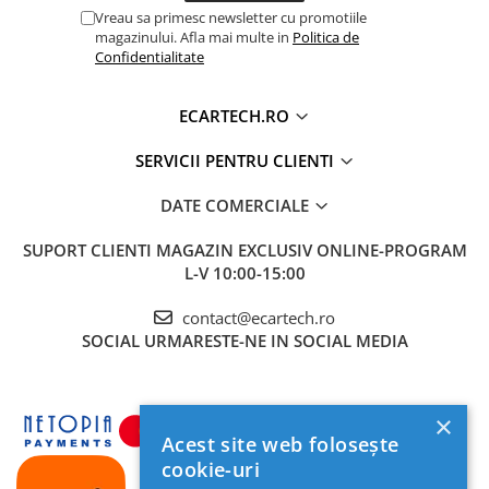
Vreau sa primesc newsletter cu promotiile
Invertoare auto
magazinului. Afla mai multe in
Politica de
Lumini Ambientale
Confidentialitate
Testere auto
ECARTECH.RO
Cabluri Audio
Pompe transfer
SERVICII PENTRU CLIENTI
DATE COMERCIALE
Intretinere auto
Aspirator
SUPORT CLIENTI
MAGAZIN EXCLUSIV ONLINE-PROGRAM
L-V 10:00-15:00
Camera Endoscop
Trusa cale distributie
contact@ecartech.ro
SOCIAL
URMARESTE-NE IN SOCIAL MEDIA
Echipamente service auto
Huse volan
Chei si truse chei
×
Acest site web folosește
Bricolaj
cookie-uri