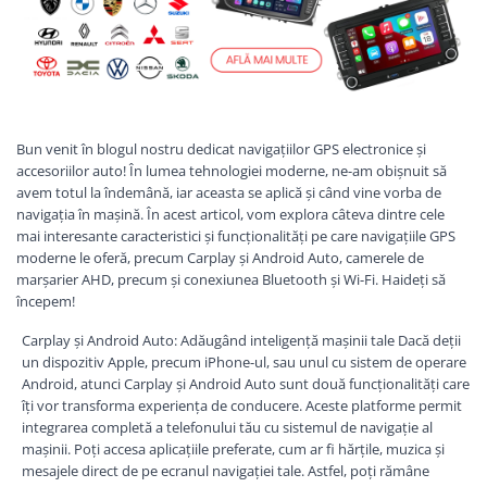
Navigatii Audi
Navigatii BMW
Navigatii Mercedes
Navigatii Fiat
Bun venit în blogul nostru dedicat navigațiilor GPS electronice și
Navigatii Nissan
accesoriilor auto! În lumea tehnologiei moderne, ne-am obișnuit să
avem totul la îndemână, iar aceasta se aplică și când vine vorba de
Navigatii Citroen
navigația în mașină. În acest articol, vom explora câteva dintre cele
Navigatii Suzuki
mai interesante caracteristici și funcționalități pe care navigațiile GPS
moderne le oferă, precum Carplay și Android Auto, camerele de
Navigatii Mitsubishi
marșarier AHD, precum și conexiunea Bluetooth și Wi-Fi. Haideți să
începem!
Navigatii Volvo
Navigatii KIA
Carplay și Android Auto: Adăugând inteligență mașinii tale Dacă deții
un dispozitiv Apple, precum iPhone-ul, sau unul cu sistem de operare
Navigatii Renault
Android, atunci Carplay și Android Auto sunt două funcționalități care
Navigatii Mazda
îți vor transforma experiența de conducere. Aceste platforme permit
integrarea completă a telefonului tău cu sistemul de navigație al
Navigatii Smart
mașinii. Poți accesa aplicațiile preferate, cum ar fi hărțile, muzica și
Navigatii Chevrolet
mesajele direct de pe ecranul navigației tale. Astfel, poți rămâne