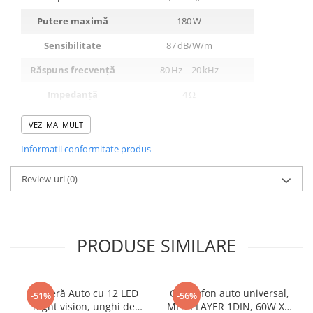
Putere maximă
180 W
Sensibilitate
87 dB/W/m
Răspuns frecvență
80 Hz – 20 kHz
Impedanță
4 Ω
Bobină vocală
20 mm
VEZI MAI MULT
Magnet
178,5 g
Informatii conformitate produs
Midrange / Tweeter
30 mm Mylar + 13 mm Piezo
Review-uri
(0)
Dimensiuni montaj
~130 × 130 × 180 mm
Greutate
~1,5 kg
PRODUSE SIMILARE
Pachetul contine 2 difuzoare auto
Cameră Auto cu 12 LED
Casetofon auto universal,
-51%
-56%
night vision, unghi de
MP3 PLAYER 1DIN, 60W X4,