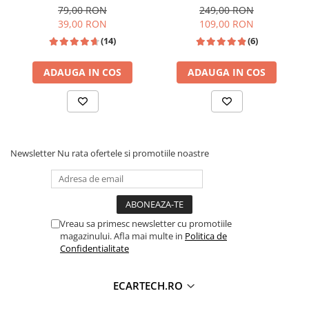
vizualizare 170°, rezistentă
Bluetooth,2X USB, CARD SD,
79,00 RON
249,00 RON
la apă IPX6 si praf
AUX, intrare RCA subwoofer
39,00 RON
109,00 RON
(14)
(6)
ADAUGA IN COS
ADAUGA IN COS
Newsletter
Nu rata ofertele si promotiile noastre
Vreau sa primesc newsletter cu promotiile
magazinului. Afla mai multe in
Politica de
Confidentialitate
ECARTECH.RO