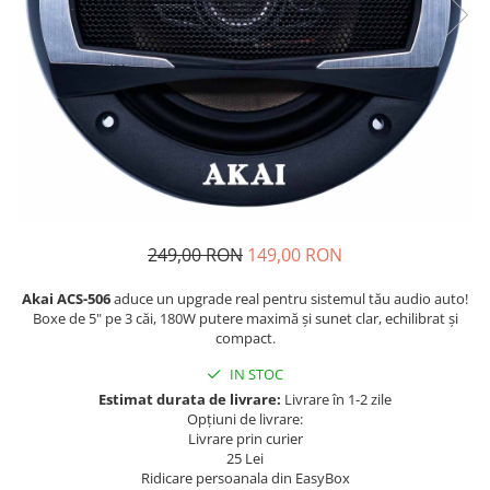
Navigatii Fiat
Navigatii Nissan
Navigatii Citroen
Navigatii Suzuki
Navigatii Mitsubishi
Navigatii Volvo
Navigatii KIA
249,00 RON
149,00 RON
Navigatii Renault
Navigatii Mazda
Akai ACS-506
aduce un upgrade real pentru sistemul tău audio auto!
Boxe de 5" pe 3 căi, 180W putere maximă și sunet clar, echilibrat și
Navigatii Smart
compact.
Navigatii Chevrolet
IN STOC
Navigatii Honda
Estimat durata de livrare:
Livrare în 1-2 zile
Opțiuni de livrare:
Navigatii Jeep
Livrare prin curier
25 Lei
Navigatii Porsche
Ridicare persoanala din EasyBox