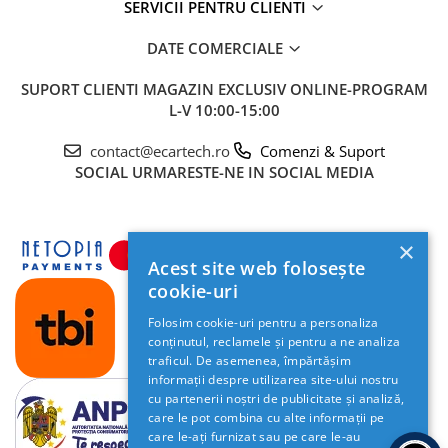
SERVICII PENTRU CLIENTI
DATE COMERCIALE
SUPORT CLIENTI
MAGAZIN EXCLUSIV ONLINE-PROGRAM
L-V 10:00-15:00
contact@ecartech.ro
Comenzi & Suport
SOCIAL
URMARESTE-NE IN SOCIAL MEDIA
×
Acest site web folosește
cookie-uri
Folosim cookie-uri pentru a personaliza
conținutul, reclamele și pentru a ne analiza
traficul. De asemenea, împărtășim
informații despre utilizarea site-ului nostru
cu partenerii noștri de publicitate și analiză,
care le pot combina cu alte informații pe
care le-ați furnizat sau pe care le-au