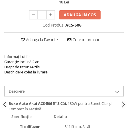
18 Lei
Navigatii Land Rover
Navigatii Iveco
ADAUGA IN COS
Navigatii Chrysler
Cod Produs:
ACS-506
Adauga la Favorite
Cere informatii
Informații utile:
Garanție inclusă 2 ani
Drept de retur 14 zile
Deschidere colet la livrare
Descriere
Boxe Auto Akai ACS-506 5” 3 Căi
, 180W pentru Sunet Clar și
Compact în Mașină
Specificație
Detaliu
Tip difuzor
5″ (13 cm), 3 căi