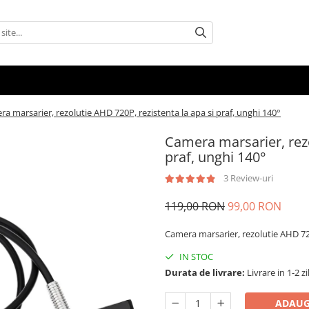
a marsarier, rezolutie AHD 720P, rezistenta la apa si praf, unghi 140°
Camera marsarier, rezo
praf, unghi 140°
3 Review-uri
119,00 RON
99,00 RON
Camera marsarier, rezolutie AHD 720
IN STOC
Durata de livrare:
Livrare in 1-2 zi
ADAUG