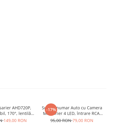
arier AHD720P,
Suport numar Auto cu Camera
Set Rec
-17%
-47%
il, 170°, lentilă
Marsarier 4 LED, întrare RCA,
Wireles
e, vedere pe timp
Cablu 5M
pentru
ON
149,00 RON
95,00 RON
79,00 RON
149,0
ezistentă la apă,
versală