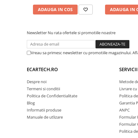
Camera Marsarier
ADAUGA IN COS
ADAUGA IN 
Camera Trafic DVR
Rama adaptare
Camera marsarier dedicata
Newsletter
Nu rata ofertele si promotiile noastre
Adaptoare Navigatii
Rame adaptare 2DIN
Vreau sa primesc newsletter cu promotiile magazinului. Af
Camera frontala
ECARTECH.RO
SERVICI
Accesorii auto
Suport Telefon
Despre noi
Metode de
Termeni si conditii
Livrare cu 
Lanterne
Politica de Confidentialitate
Politica d
Senzori Parcare
Blog
Garantia 
Informatii produse
ANPC
Electrice auto
Manuale de utlizare
Formular 
Formular 
Redresoare Auto
Politica de
Modulatoare Auto FM