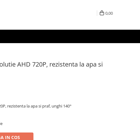
0,00
lutie AHD 720P, rezistenta la apa si
P, rezistenta la apa si praf, unghi 140°
le
A IN COS