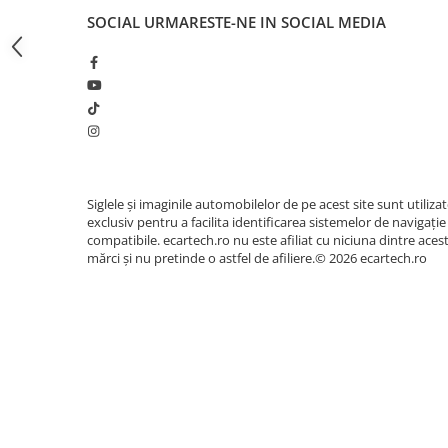
Invertoare auto
SOCIAL
URMARESTE-NE IN SOCIAL MEDIA
Lumini Ambientale
Testere auto
Cabluri Audio
Pompe transfer
Intretinere auto
Siglele și imaginile automobilelor de pe acest site sunt utiliza
Aspirator
exclusiv pentru a facilita identificarea sistemelor de navigație
compatibile. ecartech.ro nu este afiliat cu niciuna dintre aces
Camera Endoscop
mărci și nu pretinde o astfel de afiliere.© 2026 ecartech.ro
Trusa cale distributie
Echipamente service auto
Huse volan
Chei si truse chei
Bricolaj