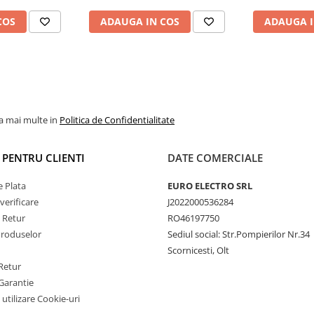
de protecție IP68
COS
ADAUGA IN COS
ADAUGA I
la mai multe in
Politica de Confidentialitate
I PENTRU CLIENTI
DATE COMERCIALE
 Plata
EURO ELECTRO SRL
verificare
J2022000536284
e Retur
RO46197750
Produselor
Sediul social: Str.Pompierilor Nr.34
Scornicesti, Olt
Retur
Garantie
 utilizare Cookie-uri