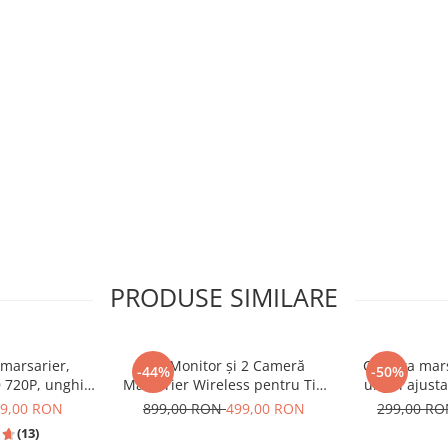
PRODUSE SIMILARE
marsarier,
Set Monitor și 2 Cameră
Camera mars
-44%
-50%
 720P, unghi
Mărșarier Wireless pentru Tir,
unghi ajustab
enta la apa si
Duba, Camion, Autocar, 1080P
Golden Fishey
9,00 RON
899,00 RON
499,00 RON
299,00 R
f
FHD, Unghi 150° Night Vision,
de noapte, r
(13)
rezistență la apă și praf, grad
uni