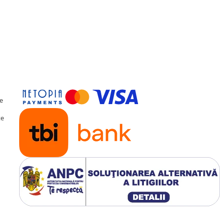
te
te