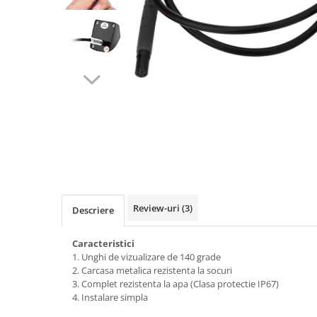
Navigatii Audi
Navigatii BMW
Navigatii Mercedes
Navigatii Fiat
Navigatii Nissan
Navigatii Citroen
Navigatii Suzuki
Navigatii Mitsubishi
Navigatii Volvo
Review-uri
(3)
Descriere
Navigatii KIA
Navigatii Renault
Caracteristici
1. Unghi de vizualizare de 140 grade
Navigatii Mazda
2. Carcasa metalica rezistenta la socuri
3. Complet rezistenta la apa (Clasa protectie IP67)
Navigatii Smart
4. Instalare simpla
Navigatii Chevrolet