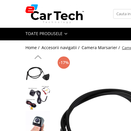
Toate Produsele
TOATE PRODUSELE
Summer sale
Home /
Accesorii navigatii /
Camera Marsarier /
Camer
Navigatie dedicata
Navigatii Volkswagen
-17%
Navigatii Skoda
Navigatii Seat
Navigatii Ford
Navigatii Opel
Navigatii Hyundai
Navigatii Toyota
Navigatii Dacia
Navigatii Peugeot