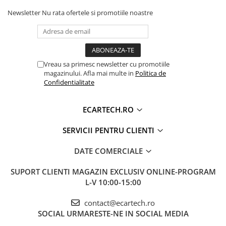
functionatre sa o opriti pentru 5-10 minute.
Invertoare auto
Newsletter
Nu rata ofertele si promotiile noastre
Lumini Ambientale
Testere auto
Cabluri Audio
Vreau sa primesc newsletter cu promotiile
Pompe transfer
magazinului. Afla mai multe in
Politica de
Confidentialitate
Intretinere auto
ECARTECH.RO
Aspirator
Camera Endoscop
SERVICII PENTRU CLIENTI
Trusa cale distributie
DATE COMERCIALE
Echipamente service auto
SUPORT CLIENTI
MAGAZIN EXCLUSIV ONLINE-PROGRAM
Huse volan
L-V 10:00-15:00
Chei si truse chei
contact@ecartech.ro
SOCIAL
URMARESTE-NE IN SOCIAL MEDIA
Bricolaj