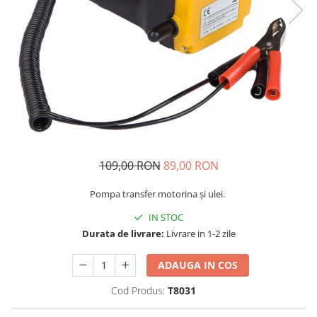
Navigatii Audi
Navigatii BMW
Navigatii Mercedes
Navigatii Fiat
Navigatii Nissan
Navigatii Citroen
Navigatii Suzuki
109,00 RON
89,00 RON
Navigatii Mitsubishi
Pompa transfer motorina și ulei.
Navigatii Volvo
IN STOC
Navigatii KIA
Durata de livrare:
Livrare in 1-2 zile
Navigatii Renault
Navigatii Mazda
ADAUGA IN COS
Navigatii Smart
Cod Produs:
T8031
Navigatii Chevrolet