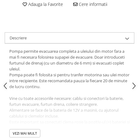
Adauga la Favorite
Cere informatii
Navigatii Honda
Navigatii Jeep
Navigatii Porsche
Navigatii Land Rover
Descriere
Navigatii Iveco
Pompa permite evacuarea completa a uleiului din motor fara a
Navigatii Chrysler
mai fi necesara folosirea supapei de evacuare. Doar introduceti
furtunul de drenaj (cu un diametru de 6 mm) si evacuati coplet
uleiul.
Navigatie universala
Pompa poate fi folosita si pentru tranfer motorina sau ulei motor
Playere auto
intre recipiente. Este recomandata pauza la fiecare 20 de minute
de lucru continu.
Navigatii 2 DIN
Navigatii 1 DIN
Vine cu toate accesoriile necesare: cablu si conectori la baterie,
furtun evacuare, furtun drena, coliere strangere.
Navigatie GPS Portabil
Alimentare se face de la bateria de 12V a masinii, cu ajutorul
cablului si clemelor incluse.
Accesorii navigatii
Esste important sa conectati clema rosie la pozitiv-ul (+) bateriei si
clema neagra la polul negativ (-) al bateriei.
CarPlay&Android Auto
Comutator Pornit / Oprit in partea spate a pompei.
VEZI MAI MULT