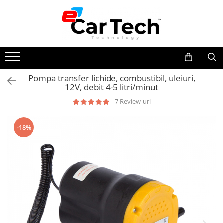
Toate Produsele
Summer sale
Pompa transfer lichide, combustibil, uleiuri,
12V, debit 4-5 litri/minut
Navigatie dedicata
Navigatii Volkswagen
7 Review-uri
Navigatii Skoda
-18%
Navigatii Seat
Navigatii Ford
Navigatii Opel
Navigatii Hyundai
Navigatii Toyota
Navigatii Dacia
Navigatii Peugeot