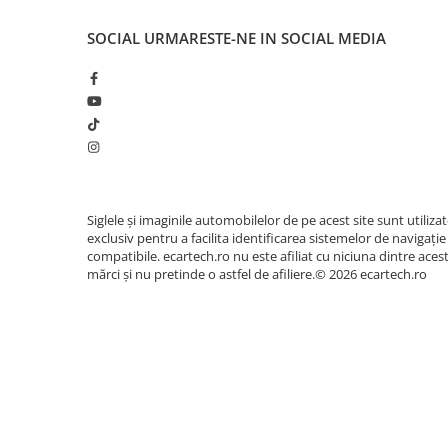
📱 CarPlay și Android Auto Wireless
Accesorii compresoare
Experimentează cea mai avansată metodă de a fol
Aparate de lipit si capsat
SOCIAL
URMARESTE-NE IN SOCIAL MEDIA
mașină. Navigația oferă integrare completă
Wirel
Masini de polisat
Android Auto. Accesezi navigația Waze sau Googl
preferată și răspunzi la apeluri prin comenzi vocale
Prelungitoare
ecranul HD, fără cabluri inestetice.
Aeroterme
Dezumidificatoare
Compresoare aer
Siglele și imaginile automobilelor de pe acest site sunt utiliza
exclusiv pentru a facilita identificarea sistemelor de navigație
Boxe & Subwoofer Auto
compatibile. ecartech.ro nu este afiliat cu niciuna dintre aces
Difuzore Auto
mărci și nu pretinde o astfel de afiliere.© 2026 ecartech.ro
Casti Wireless
Subwoofer Auto
Boxe portabile
Pick-Up
Amplificatoare auto