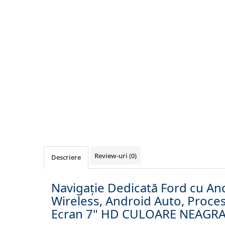
Navigatii Honda
Navigatii Jeep
Navigatii Porsche
Navigatii Land Rover
Navigatii Iveco
Navigatii Chrysler
Navigatie universala
Playere auto
Navigatii 2 DIN
Review-uri
(0)
Navigatii 1 DIN
Descriere
Navigatie GPS Portabil
Navigație Dedicată Ford cu An
Wireless, Android Auto, Proces
Accesorii navigatii
Ecran 7" HD CULOARE NEAGR
CarPlay&Android Auto