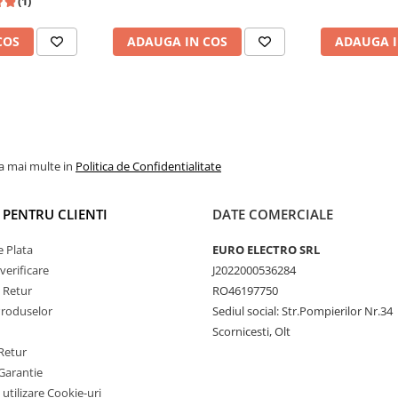
(1)
gri
Android Aut
COS
ADAUGA IN COS
ADAUGA I
la mai multe in
Politica de Confidentialitate
I PENTRU CLIENTI
DATE COMERCIALE
 Plata
EURO ELECTRO SRL
verificare
J2022000536284
e Retur
RO46197750
Produselor
Sediul social: Str.Pompierilor Nr.34
Scornicesti, Olt
Retur
Garantie
 utilizare Cookie-uri