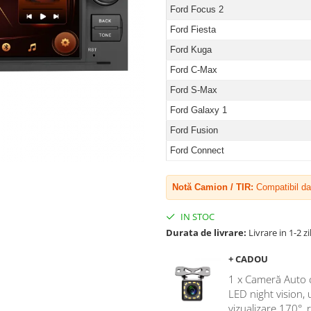
Ford Focus 2
Ford Fiesta
Ford Kuga
Ford C-Max
Ford S-Max
Ford Galaxy 1
Ford Fusion
Ford Connect
Notă Camion / TIR:
Compatibil da
IN STOC
Durata de livrare:
Livrare in 1-2 zi
+ CADOU
1 x Cameră Auto 
LED night vision,
vizualizare 170°, 