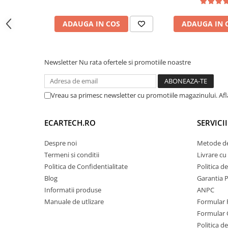
rama 
Invertoare auto
ADAUGA IN COS
ADAUGA IN 
Lumini Ambientale
Testere auto
Cabluri Audio
Newsletter
Nu rata ofertele si promotiile noastre
Pompe transfer
Vreau sa primesc newsletter cu promotiile magazinului. Af
Intretinere auto
Aspirator
ECARTECH.RO
SERVICI
Camera Endoscop
Trusa cale distributie
Despre noi
Metode de
Termeni si conditii
Livrare cu 
Echipamente service auto
Politica de Confidentialitate
Politica d
Huse volan
Blog
Garantia 
Informatii produse
ANPC
Chei si truse chei
Manuale de utlizare
Formular 
Formular 
Bricolaj
Politica de