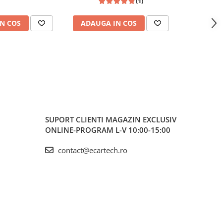
(1)
o, ecran 9 Inch
BK
N COS
ADAUGA IN COS
ADAUG
SUPORT CLIENTI
MAGAZIN EXCLUSIV
ONLINE-PROGRAM L-V 10:00-15:00
contact@ecartech.ro