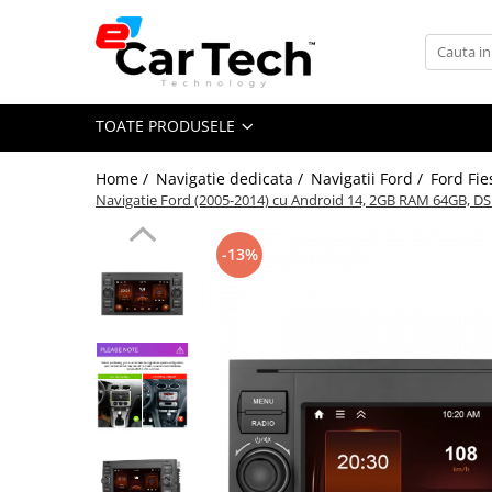
Toate Produsele
TOATE PRODUSELE
Summer sale
Home /
Navigatie dedicata /
Navigatii Ford /
Ford Fie
Navigatie dedicata
Navigatie Ford (2005-2014) cu Android 14, 2GB RAM 64GB, DSP
Navigatii Volkswagen
Navigatii Skoda
-13%
Navigatii Seat
Navigatii Ford
Navigatii Opel
Navigatii Hyundai
Navigatii Toyota
Navigatii Dacia
Navigatii Peugeot