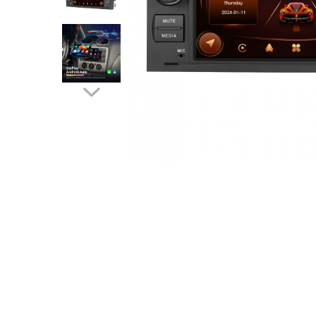
Navigatii Audi
Navigatii BMW
Navigatii Mercedes
Navigatii Fiat
Navigatii Nissan
Navigatii Citroen
Navigatii Suzuki
Navigatii Mitsubishi
Navigatii Volvo
Navigatii KIA
Navigatii Renault
Navigatii Mazda
Navigatii Smart
Navigatii Chevrolet