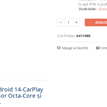
la apă IPX6 si pra
79,00 RON
Gratu
ADAUG
Cod Produs:
A4114BK
Adauga la Favorite
Cere 
droid 14-CarPlay
or Octa-Core și
A