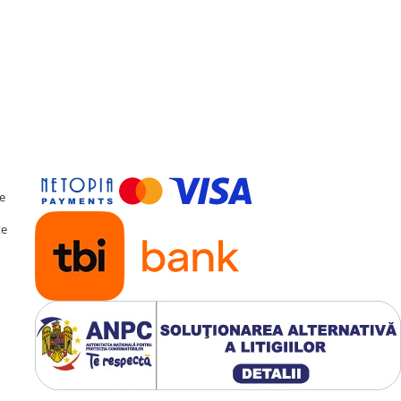
osi smartphone-ul în
ess
pentru Apple CarPlay și
e Maps, asculți muzica
, totul afișat direct pe
te
te