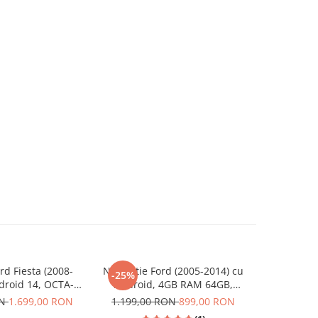
rd Fiesta (2008-
Navigatie Ford (2005-2014) cu
Navigatie 
-25%
-18%
droid 14, OCTA-
Android, 4GB RAM 64GB,
Android 
z, 8 GB RAM 128
DSP,RDS, CarPlay si Android
DSP,RDS, 
ON
1.699,00 RON
1.199,00 RON
899,00 RON
1.099,0
G SIM,Carplay si
Auto Wireles Ecran de 7 Inch
Auto Wire