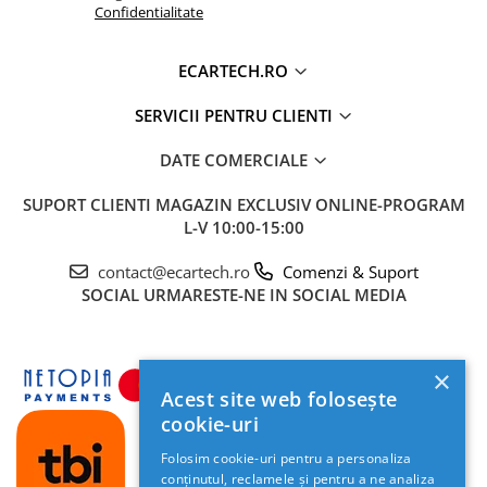
Confidentialitate
ECARTECH.RO
SERVICII PENTRU CLIENTI
DATE COMERCIALE
🎵 Sunet Profesional cu Procesor
DSP
SUPORT CLIENTI
MAGAZIN EXCLUSIV ONLINE-PROGRAM
L-V 10:00-15:00
Pasionații de muzică vor aprecia procesorul
digital de sunet (
DSP
) cu egalizator pe
36 de
contact@ecartech.ro
Comenzi & Suport
benzi
. Acesta permite reglarea fină a
SOCIAL
URMARESTE-NE IN SOCIAL MEDIA
acusticii, oferind un sunet clar, un bas
profund și o scenă sonoră perfect calibrată
pentru habitaclul mașinii tale.
×
Acest site web folosește
cookie-uri
Folosim cookie-uri pentru a personaliza
conținutul, reclamele și pentru a ne analiza