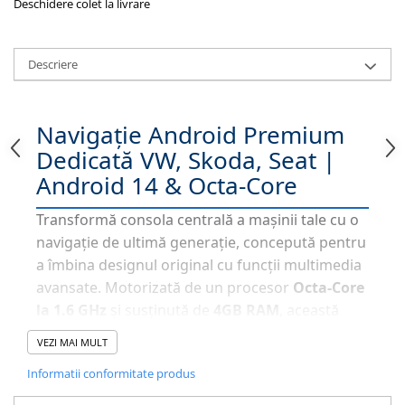
Deschidere colet la livrare
Descriere
Navigație Android Premium
Dedicată VW, Skoda, Seat |
Android 14 & Octa-Core
Transformă consola centrală a mașinii tale cu o
navigație de ultimă generație, concepută pentru
a îmbina designul original cu funcții multimedia
avansate. Motorizată de un procesor
Octa-Core
la 1.6 GHz
și susținută de
4GB RAM
, această
unitate oferă o viteză de răspuns instantanee.
VEZI MAI MULT
Sistemul
Android 14
asigură stabilitate maximă
Informatii conformitate produs
și acces complet la mii de aplicații din Magazinul
Play.