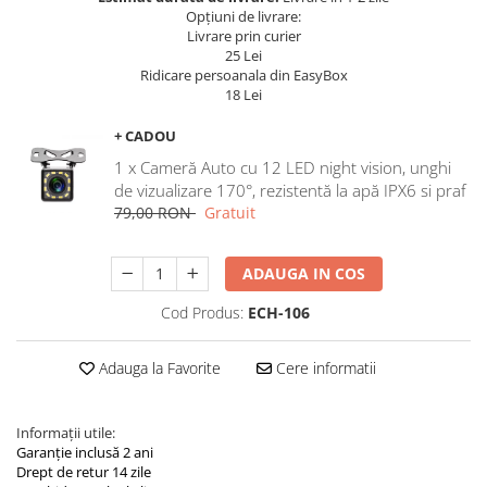
Navigatii Land Rover
Opțiuni de livrare:
Livrare prin curier
Navigatii Iveco
25 Lei
Ridicare persoanala din EasyBox
Navigatii Chrysler
18 Lei
+ CADOU
1 x Cameră Auto cu 12 LED night vision, unghi
de vizualizare 170°, rezistentă la apă IPX6 si praf
79,00 RON
Gratuit
ADAUGA IN COS
Cod Produs:
ECH-106
Adauga la Favorite
Cere informatii
Informații utile:
Garanție inclusă 2 ani
Drept de retur 14 zile