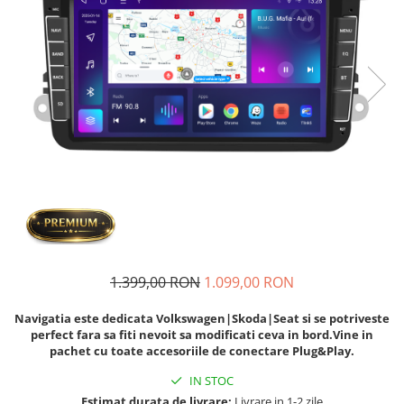
Navigatii Fiat
Navigatii Nissan
Navigatii Citroen
Navigatii Suzuki
Navigatii Mitsubishi
Navigatii Volvo
Navigatii KIA
Navigatii Renault
Navigatii Mazda
Navigatii Smart
1.399,00 RON
1.099,00 RON
Navigatii Chevrolet
Navigatia este dedicata Volkswagen|Skoda|Seat si se potriveste
Navigatii Honda
perfect fara sa fiti nevoit sa modificati ceva in bord.Vine in
pachet cu toate accesoriile de conectare Plug&Play.
Navigatii Jeep
IN STOC
Navigatii Porsche
Estimat durata de livrare:
Livrare in 1-2 zile