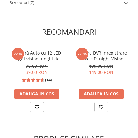
Review-uri
(7)
📱 Conectivitate Fără Limite:
Wireless CarPlay & Android Auto
RECOMANDARI
Transformă-ți telefonul într-un partener de
drum inteligent. Navigația oferă integrare
completă
Wireless
pentru
Apple CarPlay
și
Cameră Auto cu 12 LED
Camera DVR inregistrare
-51%
-25%
night vision, unghi de
trafic HD, night Vision
Android Auto
. Poți accesa Waze, Spotify sau
vizualizare 170°, rezistentă
79,00 RON
199,00 RON
mesajele text direct pe ecranul HD, fără a mai
la apă IPX6 si praf
39,00 RON
149,00 RON
avea nevoie de cabluri inestetice prin mașină.
(14)
ADAUGA IN COS
ADAUGA IN COS