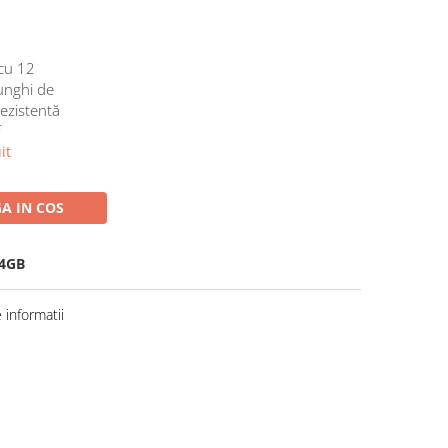
cu 12
 unghi de
rezistentă
f
it
A IN COS
 4GB
informatii