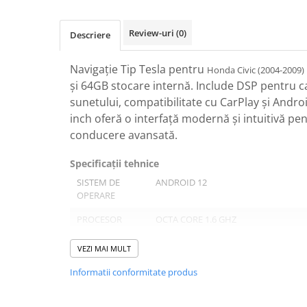
Navigatii Honda
Navigatii Jeep
Review-uri
(0)
Descriere
Navigatii Porsche
Navigație Tip Tesla pentru
Honda Civic (2004-2009)
Navigatii Land Rover
și 64GB stocare internă. Include DSP pentru c
Navigatii Iveco
sunetului, compatibilitate cu CarPlay și Andro
inch oferă o interfață modernă și intuitivă pe
Navigatii Chrysler
conducere avansată.
Navigatie universala
Specificații tehnice
Playere auto
SISTEM DE
ANDROID 12
Navigatii 2 DIN
OPERARE
Navigatii 1 DIN
PROCESOR
OCTA CORE 1.6 GHZ
Navigatie GPS Portabil
RAM
4 GB
VEZI MAI MULT
ROM
64 GB
Accesorii navigatii
Informatii conformitate produs
CarPlay&Android Auto
DISPLAY
10 INCH