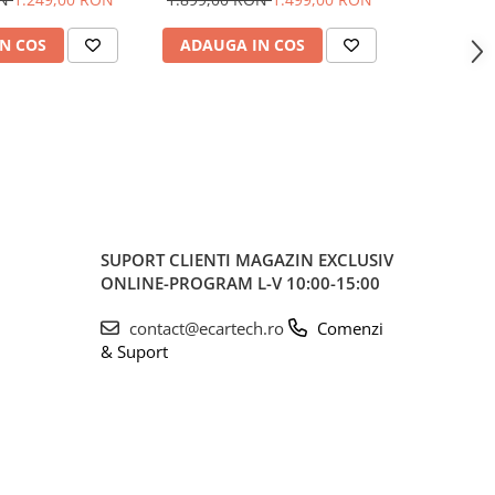
, ecran 9,7 inch
Android 14, ecran 2K QLED
QLED 2000 
2000 X 1200 PX, 9.5 inch -
N COS
ADAUGA IN COS
ADAUG
ECARTECH
SUPORT CLIENTI
MAGAZIN EXCLUSIV
ONLINE-PROGRAM L-V 10:00-15:00
contact@ecartech.ro
Comenzi
& Suport