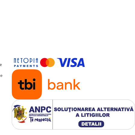
STE CAZUL), 2x USB, RCA
R, ANTENĂ GPS, ADAPTOR
ERTIFICAT GARANȚIE.
, Waze, Google, Digi online,
e din Google Play Store.
te
fișaj (UNDE ESTE CAZUL)
te