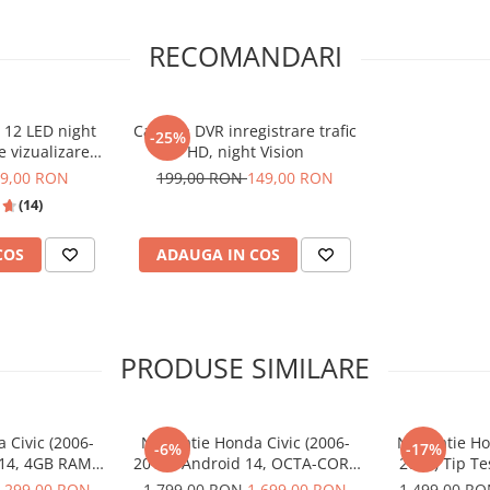
RECOMANDARI
 12 LED night
Camera DVR inregistrare trafic
-25%
ETC.)
e vizualizare
HD, night Vision
la apă IPX6 si
9,00 RON
199,00 RON
149,00 RON
f
(14)
COS
ADAUGA IN COS
 4G
PRODUSE SIMILARE
 Civic (2006-
Navigatie Honda Civic (2006-
Navigatie Ho
-6%
-17%
 14, 4GB RAM
2012), Android 14, OCTA-CORE
2009) Tip Te
DA TELEFON, CONVORBIRI
IM 4G, DSP,
2.0 GHz, 8GB RAM 128GB, SLOT
2GB RAM 32GB,
.299,00 RON
1.799,00 RON
1.699,00 RON
1.499,00 R