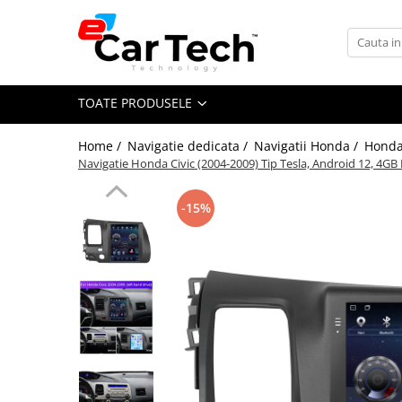
Toate Produsele
TOATE PRODUSELE
Summer sale
Home /
Navigatie dedicata /
Navigatii Honda /
Honda 
Navigatie dedicata
Navigatie Honda Civic (2004-2009) Tip Tesla, Android 12, 4GB
Navigatii Volkswagen
Navigatii Skoda
-15%
Navigatii Seat
Navigatii Ford
Navigatii Opel
Navigatii Hyundai
Navigatii Toyota
Navigatii Dacia
Navigatii Peugeot