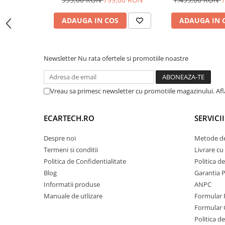
TELEFONICE
auto, ecran 9 inch
Carplay si Andro
Invertoare auto
9 in
ADAUGA IN COS
ADAUGA IN 
USB
DA (2 IESIRE USB)
Lumini Ambientale
ECRAN
TOUCHSCREEN HD CAPACITIV, MULT
Testere auto
Cabluri Audio
LUMINOZITATE
DA
Newsletter
Nu rata ofertele si promotiile noastre
REGLABILĂ
Pompe transfer
RCA VIDEO
DA
Vreau sa primesc newsletter cu promotiile magazinului. Af
Intretinere auto
RCA AUDIO
DA
Aspirator
ECARTECH.RO
SERVICI
RCA
DA
Camera Endoscop
SUBWOOFER
Despre noi
Metode de
Trusa cale distributie
Hărți GPS
GOOGLE MAPS, WAZE, ETC
Termeni si conditii
Livrare cu 
Echipamente service auto
Politica de Confidentialitate
Politica d
COMENZI
DA (PRELUARE COMENZI VOLAN, UN
Huse volan
VOLAN
Blog
Garantia 
Informatii produse
ANPC
Chei si truse chei
CAMERA DVR
DA SUPORTĂ
Manuale de utlizare
Formular 
CAMERA
DA SUPORTĂ
Formular 
Bricolaj
MARSARIER
Politica de