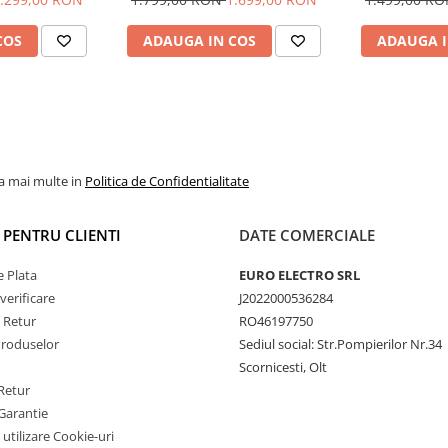
id auto, ecran
SIM 4G, DSP, Carplay si Android
Android Auto
ch
auto, ecran 9 inch
COS
ADAUGA IN COS
ADAUGA I
ITOUCH 5 PUNCTE
la mai multe in
Politica de Confidentialitate
I PENTRU CLIENTI
DATE COMERCIALE
 Plata
EURO ELECTRO SRL
verificare
J2022000536284
e Retur
RO46197750
DE MAȘINA SUPORTĂ)
Produselor
Sediul social: Str.Pompierilor Nr.34
Scornicesti, Olt
Retur
Garantie
 utilizare Cookie-uri