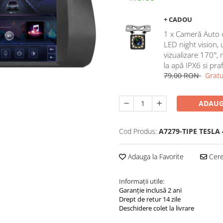
+ CADOU
1 x Cameră Auto 
LED night vision,
vizualizare 170°, 
la apă IPX6 si pra
79,00 RON
Gratu
ADAUG
Cod Produs:
A7279-TIPE TESLA
Adauga la Favorite
Cere 
Informații utile:
Garanție inclusă 2 ani
Drept de retur 14 zile
Deschidere colet la livrare