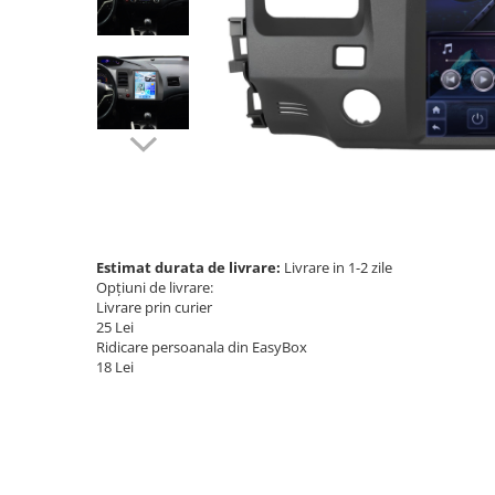
Navigatii Audi
Navigatii BMW
Navigatii Mercedes
Navigatii Fiat
Navigatii Nissan
Navigatii Citroen
Navigatii Suzuki
Estimat durata de livrare:
Livrare in 1-2 zile
Navigatii Mitsubishi
Opțiuni de livrare:
Livrare prin curier
Navigatii Volvo
25 Lei
Navigatii KIA
Ridicare persoanala din EasyBox
18 Lei
Navigatii Renault
Navigatii Mazda
Navigatii Smart
Navigatii Chevrolet