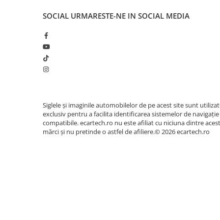
Accesorii compresoare
OBD2
DA SUPORTĂ
SOCIAL
URMARESTE-NE IN SOCIAL MEDIA
Aparate de lipit si capsat
MANUAL
DA
Masini de polisat
INSTRUCȚIUNI
Prelungitoare
PACHET
CABLU ALIMENTARE, CANBUS (UNDE E
Aeroterme
NAVIGAȚIE
CAMERA MARSARIER, RCA SUBWOOFE
ANTENĂ RADIO, FACTURĂ FISCALĂ, C
Dezumidificatoare
APLICAȚII
Google Play Store, Facebook, Youtube
Compresoare aer
Jocuri, se poate instala orice aplicați
Siglele și imaginile automobilelor de pe acest site sunt utiliza
exclusiv pentru a facilita identificarea sistemelor de navigație
SENZORI
DA, PRELUARE SENZORI PARCARE CU A
Boxe & Subwoofer Auto
compatibile. ecartech.ro nu este afiliat cu niciuna dintre aces
PARCARE
Difuzore Auto
mărci și nu pretinde o astfel de afiliere.© 2026 ecartech.ro
Casti Wireless
Conținutul pachetului
Subwoofer Auto
Tableta Android + RAMA
Boxe portabile
Conector dedicat cu cabluri
Pick-Up
Interfață CANBUS
Amplificatoare auto
Conector cu slot 2x USB