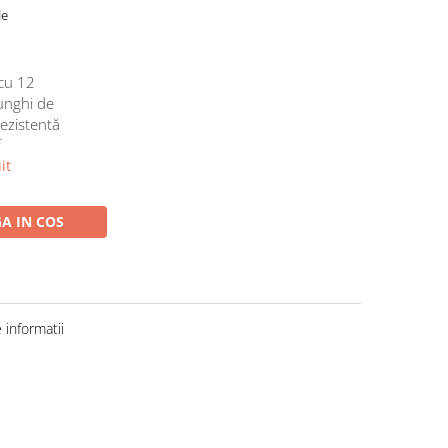
le
cu 12
 unghi de
rezistentă
f
it
A IN COS
informatii