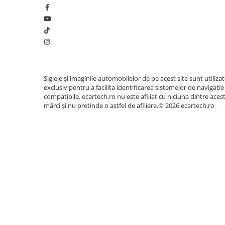
Accesorii compresoare
Aparate de lipit si capsat
🎵 Sunet Profesional cu Procesor 
Pasionații de muzică vor aprecia procesorul digit
Masini de polisat
egalizator pe
36 de benzi
. Acesta permite reglare
Prelungitoare
un sunet clar, un bas profund și o scenă sonoră 
Aeroterme
habitaclul masinii tale.
Siglele și imaginile automobilelor de pe acest site sunt utiliza
Dezumidificatoare
exclusiv pentru a facilita identificarea sistemelor de navigație
Compresoare aer
compatibile. ecartech.ro nu este afiliat cu niciuna dintre aces
mărci și nu pretinde o astfel de afiliere.© 2026 ecartech.ro
Boxe & Subwoofer Auto
Difuzore Auto
Casti Wireless
Subwoofer Auto
Boxe portabile
Pick-Up
Amplificatoare auto