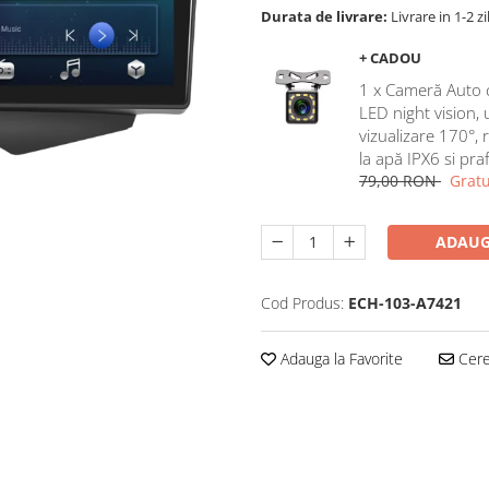
Durata de livrare:
Livrare in 1-2 zi
+ CADOU
1 x Cameră Auto 
LED night vision,
vizualizare 170°, 
la apă IPX6 si pra
79,00 RON
Gratu
ADAUG
Cod Produs:
ECH-103-A7421
Adauga la Favorite
Cere 