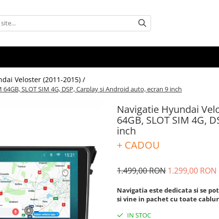
dai Veloster (2011-2015) /
 64GB, SLOT SIM 4G, DSP, Carplay si Android auto, ecran 9 inch
Navigatie Hyundai Vel
64GB, SLOT SIM 4G, DSP
inch
+ CADOU
1.499,00 RON
1.299,00 RON
Navigatia este dedicata si se po
si vine in pachet cu toate cablur
IN STOC