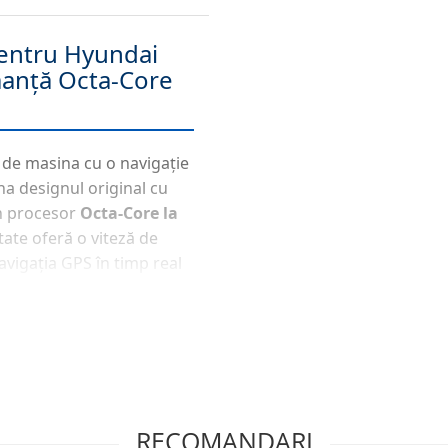
entru Hyundai
manță Octa-Core
 de masina cu o navigație
a designul original cu
un procesor
Octa-Core la
tate oferă o viteză de
avigația GPS în timp real
d 14
asigură stabilitate și
ess CarPlay &
 inteligent. Navigația
RECOMANDARI