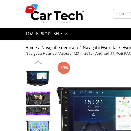
Toate Produsele
TOATE PRODUSELE
Summer sale
Home /
Navigatie dedicata /
Navigatii Hyundai /
Hyun
Navigatie dedicata
Navigatie Hyundai Veloster (2011-2015), Android 14, 4GB RAM
Navigatii Volkswagen
Navigatii Skoda
-13%
Navigatii Seat
Navigatii Ford
Navigatii Opel
Navigatii Hyundai
Navigatii Toyota
Navigatii Dacia
Navigatii Peugeot