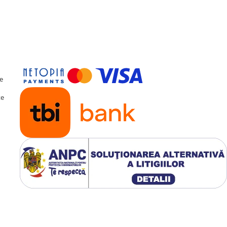
DSP
al de sunet (
DSP
) cu
a fină a acusticii, oferind
perfect calibrată pentru
te
te