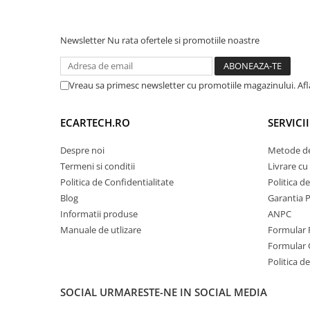
este echipată cu un
spate Full Aluminiu
și un
Ven
Invertoare auto
(Cooler). Acesta previne supraîncălzirea procesor
Lumini Ambientale
utilizării intense a funcțiilor de Split-Screen sau 
Newsletter
Nu rata ofertele si promotiile noastre
Testere auto
⚡
Procesor:
Octa-Core 1.6 GHz
Cabluri Audio
💾
Memorie:
4GB RAM / 64 GB ROM
Vreau sa primesc newsletter cu promotiile magazinului. Af
📶
Internet:
Slot SIM 4G LTE inclus
Pompe transfer
ECARTECH.RO
SERVICI
Intretinere auto
Despre noi
Metode de
Aspirator
Termeni si conditii
Livrare cu 
Camera Endoscop
Politica de Confidentialitate
Politica d
Trusa cale distributie
Blog
Garantia 
Informatii produse
ANPC
Echipamente service auto
Manuale de utlizare
Formular 
Huse volan
Formular 
Chei si truse chei
Politica de
SOCIAL
URMARESTE-NE IN SOCIAL MEDIA
Bricolaj