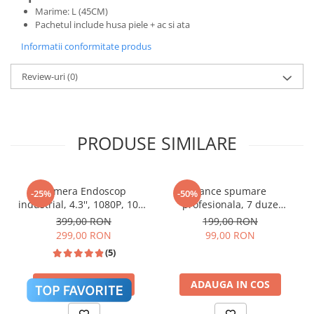
Marime: L (45CM)
Pachetul include husa piele + ac si ata
Informatii conformitate produs
Review-uri
(0)
PRODUSE SIMILARE
Camera Endoscop
Lance spumare
-25%
-50%
industrial, 4.3'', 1080P, 10M,
profesionala, 7 duze
LED, 2600mAh,
incluse, recipient pentru
399,00 RON
199,00 RON
Impermeabil,
spuma cu reglaj densitate,
299,00 RON
99,00 RON
Negru/Portocaliu
1L
(5)
ADAUGA IN COS
ADAUGA IN COS