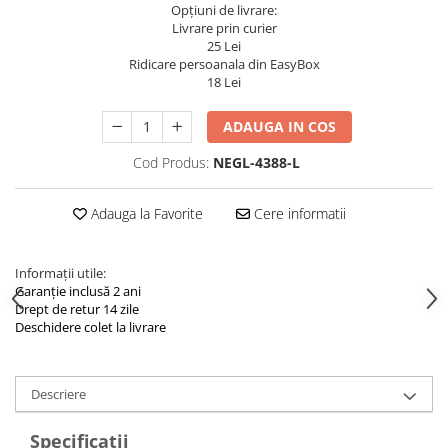
Navigatii Land Rover
Opțiuni de livrare:
Livrare prin curier
Navigatii Iveco
25 Lei
Ridicare persoanala din EasyBox
Navigatii Chrysler
18 Lei
ADAUGA IN COS
Cod Produs:
NEGL-4388-L
Adauga la Favorite
Cere informatii
Informații utile:
Garanție inclusă 2 ani
Drept de retur 14 zile
Deschidere colet la livrare
Descriere
Specificatii