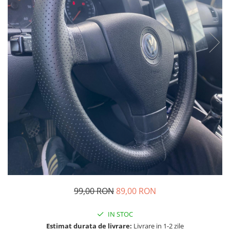
Navigatii Fiat
Navigatii Nissan
Navigatii Citroen
Navigatii Suzuki
Navigatii Mitsubishi
Navigatii Volvo
Navigatii KIA
Navigatii Renault
Navigatii Mazda
Navigatii Smart
Navigatii Chevrolet
Navigatii Honda
99,00 RON
89,00 RON
Navigatii Jeep
IN STOC
Navigatii Porsche
Estimat durata de livrare:
Livrare in 1-2 zile