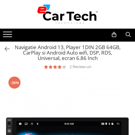
Toate Produsele
Summer sale
Navigatie Android 13, Player 1DIN 2GB 64GB,
CarPlay si Android Auto wifi, DSP, RDS,
Navigatie dedicata
Universal, ecran 6.86 Inch
Navigatii Volkswagen
2 Review-uri
Navigatii Skoda
Navigatii Seat
-36%
Navigatii Ford
Navigatii Opel
Navigatii Hyundai
Navigatii Toyota
Navigatii Dacia
Navigatii Peugeot