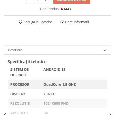
Navigatii Honda
Cod Produs:
A3447
Navigatii Jeep
Navigatii Porsche
Adauga la Favorite
Cere informatii
Navigatii Land Rover
Navigatii Iveco
Navigatii Chrysler
Descriere
Navigatie universala
Specificații tehnice
Playere auto
SISTEM DE
ANDROID 13
Navigatii 2 DIN
OPERARE
Navigatii 1 DIN
PROCESOR
QuadCore 1.5 GHZ
Navigatie GPS Portabil
DISPLAY
7 INCH
Accesorii navigatii
REZOLUTIE
1024X600 FHD
CarPlay&Android Auto
APLICATII
DA