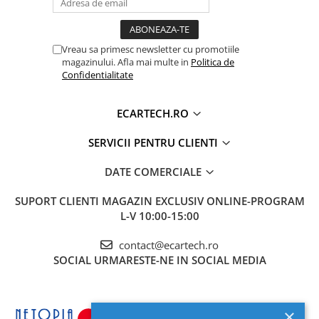
Accesorii compresoare
OBD2
DA SUPORTA
Aparate de lipit si capsat
MANUAL
DA
Masini de polisat
INSTRUCTIUNI
Vreau sa primesc newsletter cu promotiile
magazinului. Afla mai multe in
Politica de
Prelungitoare
PACHET
CABLU ALIMENTARE, CANBUS
Confidentialitate
NAVIGATIE
(UNDE ESTE CAZUL), 2x USB, RCA
Aeroterme
CAMERA MARSARIER, RCA
Dezumidificatoare
ECARTECH.RO
SUBWOOFER, ANTENA GPS,
ADAPTOR ANTENA RADIO,
Compresoare aer
SERVICII PENTRU CLIENTI
FACTURA FISCALA
Boxe & Subwoofer Auto
DATE COMERCIALE
APLICATII
Google Play Store , Facebook,
Difuzore Auto
Youtube, Waze, Google, Digi
SUPORT CLIENTI
MAGAZIN EXCLUSIV ONLINE-PROGRAM
online, Jocuri, se poate instala
Casti Wireless
L-V 10:00-15:00
orice aplicatie din Google Play
Subwoofer Auto
Store.
contact@ecartech.ro
Boxe portabile
SOCIAL
URMARESTE-NE IN SOCIAL MEDIA
SENZORI
DA, PRELUARE SENZORI PARCARE
PARCARE
CU AFISAJ (UNDE ESTE CAZUL)
Pick-Up
Amplificatoare auto
Continutul pachetului
×