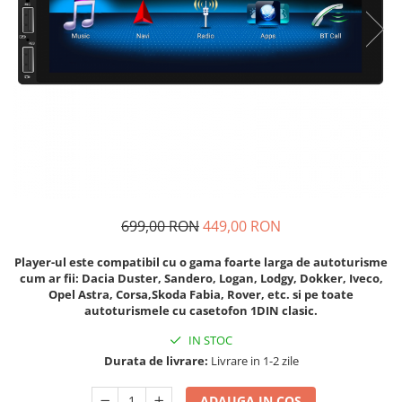
Navigatii Audi
Navigatii BMW
Navigatii Mercedes
Navigatii Fiat
Navigatii Nissan
Navigatii Citroen
Navigatii Suzuki
Navigatii Mitsubishi
699,00 RON
449,00 RON
Navigatii Volvo
Player-ul este compatibil cu o gama foarte larga de autoturisme
Navigatii KIA
cum ar fii: Dacia Duster, Sandero, Logan, Lodgy, Dokker, Iveco,
Opel Astra, Corsa,Skoda Fabia, Rover, etc. si pe toate
Navigatii Renault
autoturismele cu casetofon 1DIN clasic.
Navigatii Mazda
IN STOC
Durata de livrare:
Livrare in 1-2 zile
Navigatii Smart
Navigatii Chevrolet
ADAUGA IN COS