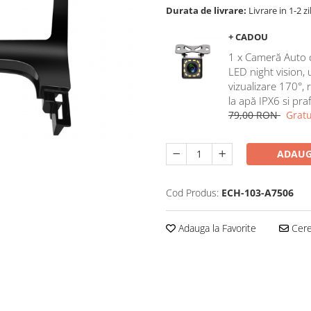
Durata de livrare:
Livrare in 1-2 zi
+ CADOU
1 x Cameră Auto 
LED night vision,
vizualizare 170°, 
la apă IPX6 si pra
79,00 RON
Gratu
ADAUG
Cod Produs:
ECH-103-A7506
Adauga la Favorite
Cere 