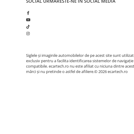
SOCIAL
URMARESTE-NE IN SOCIAL MEDIA
Accesorii compresoare
Aparate de lipit si capsat
🎵 Sunet Profesional cu Procesor 
Pasionații de muzică vor aprecia procesorul digit
Masini de polisat
egalizator pe
36 de benzi
. Acesta permite reglare
Prelungitoare
un sunet clar, un bas profund și o scenă sonoră 
Aeroterme
habitaclul masinii tale.
Dezumidificatoare
Siglele și imaginile automobilelor de pe acest site sunt utiliza
Compresoare aer
exclusiv pentru a facilita identificarea sistemelor de navigație
compatibile. ecartech.ro nu este afiliat cu niciuna dintre aces
mărci și nu pretinde o astfel de afiliere.© 2026 ecartech.ro
Boxe & Subwoofer Auto
Difuzore Auto
Casti Wireless
Subwoofer Auto
Boxe portabile
Pick-Up
Amplificatoare auto