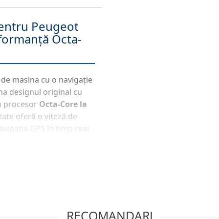
entru Peugeot
rformanță Octa-
 de masina cu o navigație
a designul original cu
un procesor
Octa-Core la
tate oferă o viteză de
avigația GPS în timp real
d 14
asigură stabilitate și
ess CarPlay &
 inteligent. Navigația
RECOMANDARI