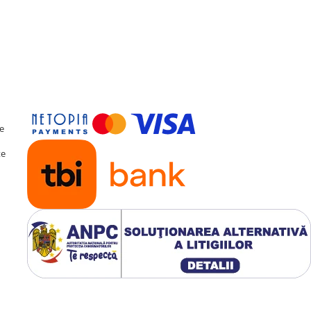
DSP
al de sunet (
DSP
) cu
a fină a acusticii, oferind
perfect calibrată pentru
te
te