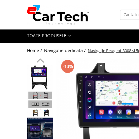
Toate Produsele
TOATE PRODUSELE
Summer sale
Home /
Navigatie dedicata /
Navigație Peugeot 3008 si 
Navigatie dedicata
Navigatii Volkswagen
-13%
Navigatii Skoda
Navigatii Seat
Navigatii Ford
Navigatii Opel
Navigatii Hyundai
Navigatii Toyota
Navigatii Dacia
Navigatii Peugeot