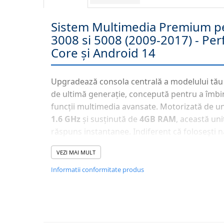
Navigatii Honda
Sistem Multimedia Premium p
Navigatii Jeep
3008 si 5008 (2009-2017) - Pe
Navigatii Porsche
Core și Android 14
Navigatii Land Rover
Navigatii Iveco
Upgradează consola centrală a modelului tău
Navigatii Chrysler
de ultimă generație, concepută pentru a îmbin
funcții multimedia avansate. Motorizată de 
Navigatie universala
1.6 GHz
și susținută de
4GB RAM
, această uni
Playere auto
răspuns instantanee. Indiferent că folosești n
Navigatii 2 DIN
sau aplicații de divertisment, sistemul
Androi
VEZI MAI MULT
Navigatii 1 DIN
acces complet la Magazinul Play.
Informatii conformitate produs
Navigatie GPS Portabil
📱 Conectivitate Fără Limite: Wirel
Accesorii navigatii
Android Auto
CarPlay&Android Auto
Transformă-ți telefonul într-un partener de drum