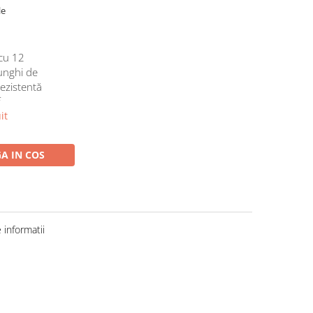
le
cu 12
 unghi de
rezistentă
f
it
A IN COS
informatii