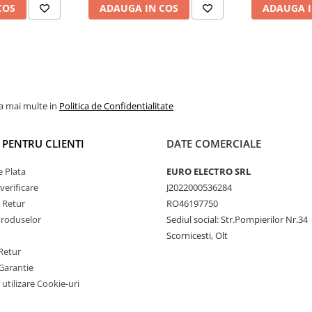
tilator de Răcire Activ
COS
ADAUGA IN COS
ADAUGA I
Touran, Skoda, Seat
ului
8-Core
în timpul
YouTube.
la mai multe in
Politica de Confidentialitate
I PENTRU CLIENTI
DATE COMERCIALE
 Plata
EURO ELECTRO SRL
verificare
J2022000536284
e Retur
RO46197750
Produselor
Sediul social: Str.Pompierilor Nr.34
Scornicesti, Olt
Retur
Garantie
 utilizare Cookie-uri