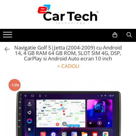
Toate Produsele
Summer sale
Navigatie Golf 5|Jetta (2004-2009) cu Android
14, 4 GB RAM 64 GB ROM, SLOT SIM 4G, DSP,
Navigatie dedicata
CarPlay si Android Auto ecran 10 inch
Navigatii Volkswagen
+ CADOU
Navigatii Skoda
Navigatii Seat
-13%
Navigatii Ford
Navigatii Opel
Navigatii Hyundai
Navigatii Toyota
Navigatii Dacia
Navigatii Peugeot