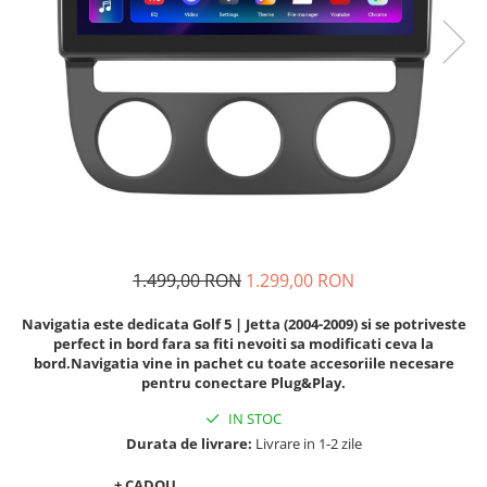
Navigatii Audi
Navigatii BMW
Navigatii Mercedes
Navigatii Fiat
Navigatii Nissan
Navigatii Citroen
Navigatii Suzuki
Navigatii Mitsubishi
1.499,00 RON
1.299,00 RON
Navigatii Volvo
Navigatia este dedicata Golf 5 | Jetta (2004-2009) si se potriveste
Navigatii KIA
perfect in bord fara sa fiti nevoiti sa modificati ceva la
bord.Navigatia vine in pachet cu toate accesoriile necesare
Navigatii Renault
pentru conectare Plug&Play.
Navigatii Mazda
IN STOC
Navigatii Smart
Durata de livrare:
Livrare in 1-2 zile
Navigatii Chevrolet
+ CADOU