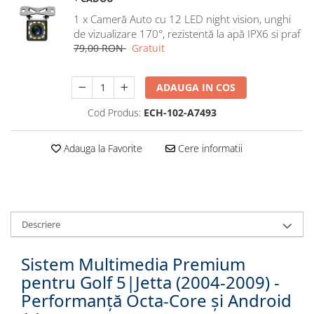
Navigatii Honda
1 x Cameră Auto cu 12 LED night vision, unghi
de vizualizare 170°, rezistentă la apă IPX6 si praf
Navigatii Jeep
79,00 RON
Gratuit
Navigatii Porsche
Navigatii Land Rover
ADAUGA IN COS
Navigatii Iveco
Cod Produs:
ECH-102-A7493
Navigatii Chrysler
Adauga la Favorite
Cere informatii
Navigatie universala
Playere auto
Navigatii 2 DIN
Navigatii 1 DIN
Descriere
Navigatie GPS Portabil
Sistem Multimedia Premium
Accesorii navigatii
pentru Golf 5|Jetta (2004-2009) -
CarPlay&Android Auto
Performanță Octa-Core și Android