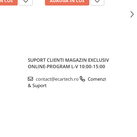
N COS
ADAUGA IN COS
ADAUG
SUPORT CLIENTI
MAGAZIN EXCLUSIV
ONLINE-PROGRAM L-V 10:00-15:00
contact@ecartech.ro
Comenzi
& Suport