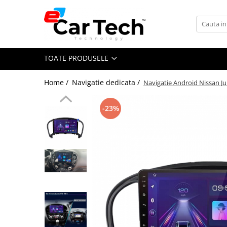
Toate Produsele
TOATE PRODUSELE
Summer sale
Home /
Navigatie dedicata /
Navigatie Android Nissan J
Navigatie dedicata
Navigatii Volkswagen
-23%
Navigatii Skoda
Navigatii Seat
Navigatii Ford
Navigatii Opel
Navigatii Hyundai
Navigatii Toyota
Navigatii Dacia
Navigatii Peugeot