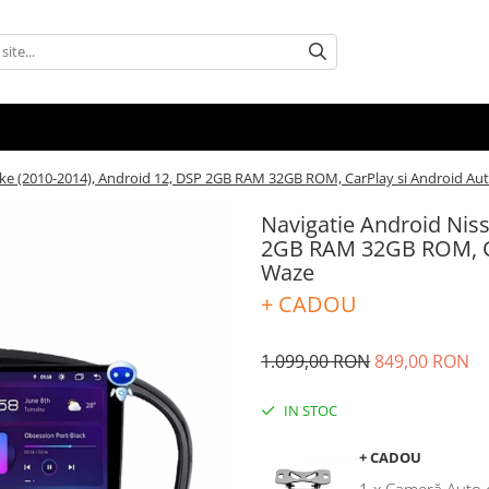
uke (2010-2014), Android 12, DSP 2GB RAM 32GB ROM, CarPlay si Android Aut
Navigatie Android Niss
2GB RAM 32GB ROM, Car
Waze
+ CADOU
1.099,00 RON
849,00 RON
IN STOC
+ CADOU
1 x Cameră Auto 