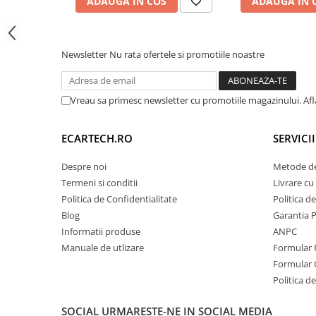
ADAUGA IN COS
ADAUGA IN 
Invertoare auto
Lumini Ambientale
Newsletter
Nu rata ofertele si promotiile noastre
Testere auto
🎵 Egalizator Audio 
Cabluri Audio
Pompe transfer
Vreau sa primesc newsletter cu promotiile magazinului. Af
Intretinere auto
ECARTECH.RO
SERVICI
Aspirator
Despre noi
Metode de
Camera Endoscop
Termeni si conditii
Livrare cu 
Trusa cale distributie
Politica de Confidentialitate
Politica d
Blog
Garantia 
Echipamente service auto
Informatii produse
ANPC
Huse volan
Manuale de utlizare
Formular 
Chei si truse chei
Formular 
Politica de
Procesor de sunet digital (DSP) cu reglaje fin
Bricolaj
Loudness.
SOCIAL
URMARESTE-NE IN SOCIAL MEDIA