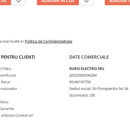
COS
ADAUGA IN COS
ADAUGA I
Touran, Skoda, Seat
DSP
la mai multe in
Politica de Confidentialitate
I PENTRU CLIENTI
DATE COMERCIALE
 Plata
EURO ELECTRO SRL
verificare
J2022000536284
e Retur
RO46197750
Produselor
Sediul social: Str.Pompierilor Nr.34
Scornicesti, Olt
Retur
Garantie
 utilizare Cookie-uri
e pentru Bass, Treble și