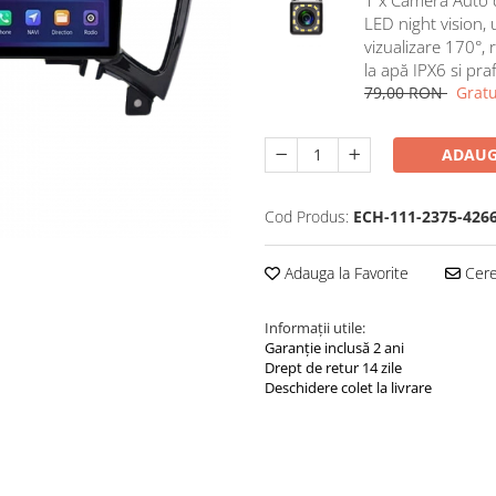
LED night vision,
vizualizare 170°, 
la apă IPX6 si pra
79,00 RON
Gratu
ADAUG
Cod Produs:
ECH-111-2375-426
Adauga la Favorite
Cere 
Informații utile:
Garanție inclusă 2 ani
Drept de retur 14 zile
Deschidere colet la livrare