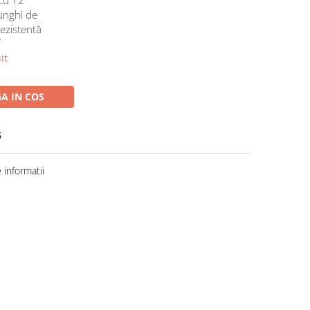
 unghi de
rezistentă
f
it
A IN COS
6
informatii