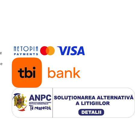
Fan)
te
te
tor de răcire activ
pe
 eficientă a căldurii,