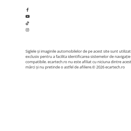
Accesorii compresoare
Aparate de lipit si capsat
Masini de polisat
❄️
Sistem Activ de Răcire (Cooling 
Prelungitoare
Aeroterme
Dezumidificatoare
Siglele și imaginile automobilelor de pe acest site sunt utiliza
Compresoare aer
exclusiv pentru a facilita identificarea sistemelor de navigație
compatibile. ecartech.ro nu este afiliat cu niciuna dintre aces
mărci și nu pretinde o astfel de afiliere.© 2026 ecartech.ro
Boxe & Subwoofer Auto
Difuzore Auto
Casti Wireless
Subwoofer Auto
Boxe portabile
Pick-Up
Unitatea este echipată hardware cu un
ventila
Amplificatoare auto
spate. Această dotare premium asigură disiparea