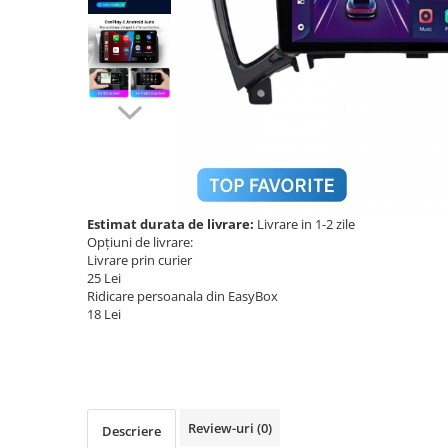
Navigatii Audi
Navigatii BMW
Navigatii Mercedes
Navigatii Fiat
Navigatii Nissan
Navigatii Citroen
Navigatii Suzuki
Estimat durata de livrare:
Livrare in 1-2 zile
Opțiuni de livrare:
Navigatii Mitsubishi
Livrare prin curier
25 Lei
Navigatii Volvo
Ridicare persoanala din EasyBox
Navigatii KIA
18 Lei
Navigatii Renault
Navigatii Mazda
Navigatii Smart
Review-uri
(0)
Descriere
Navigatii Chevrolet