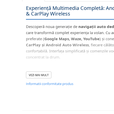
Navigatii Honda
Experiență Multimedia Completă: And
Navigatii Jeep
& CarPlay Wireless
Navigatii Porsche
Descoperă noua generație de
navigații auto de
Navigatii Land Rover
care transformă complet experiența la volan. Cu acce
Navigatii Iveco
preferate (
Google Maps, Waze, YouTube
) și con
Navigatii Chrysler
CarPlay și Android Auto Wireless
, fiecare călăt
confortabilă. Interfața simplificată și comenzile vo
Navigatie universala
concentrat la drum.
Playere auto
Navigatii 2 DIN
🖥️ Interfață Intuitivă și
VEZI MAI MULT
Navigatii 1 DIN
Informatii conformitate produs
Navigatie GPS Portabil
Accesorii navigatii
CarPlay&Android Auto