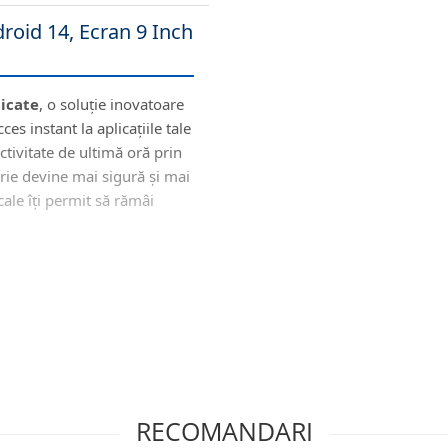
roid 14, Ecran 9 Inch
dicate
, o soluție inovatoare
s instant la aplicațiile tale
ectivitate de ultimă oră prin
orie devine mai sigură și mai
cale îți permit să rămâi
 Modernă
RECOMANDARI