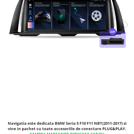
Navigatii Fiat
Navigatii Nissan
Navigatii Citroen
Navigatii Suzuki
Navigatii Mitsubishi
Navigatii Volvo
Navigatii KIA
Navigatii Renault
Navigatii Mazda
Navigatii Smart
Navigatii Chevrolet
Navigatii Honda
Navigatii Jeep
Navigatia este dedicata BMW Seria 5 F10 F11 NBT(2011-2017) si
Navigatii Porsche
vine in pachet cu toate accesoriile de conectare PLUG&PLAY.
CAMERA MARSARIER DEDICATA CADOU