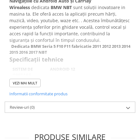
Navigațiile cu Android Auto și CarPlay
Wirealess
dedicata
BMW NBT
sunt soluții inovatoare in
masina ta. Ele oferă acces la aplicații precum hărți,
muzică, video, youtube, waze etc. . Acestea îmbunătățesc
experiența șoferilor prin ghidare vocală, control vocal și
acces rapid la funcții importante, contribuind la
siguranța și confortul în timpul condusului.
​​​ Dedicata BMW Seria 5 F10 F11 fabricatie 2011 2012 2013 2014
2015 2016 2017 NBT
Specificații tehnice
SISTEM DE
ANDROID 12
OPERARE
VEZI MAI MULT
PROCESOR
Procesor OCTA CORE 2.0 GHz
Informatii conformitate produs
RAM
4 GB
Review-uri
(0)
ROM
64 GB
DISPLAY
10.25 INCH
REZOLUTIE
1280X720 HD 2.5 IPS cu 8
PRODUSE SIMILARE
nuclee,rezistent la apa si zgarieturi