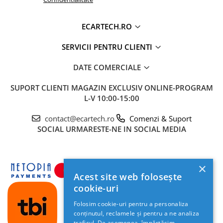
TELEFONICE
USB
DA (2 IESIRE USB)
ECARTECH.RO
ECRAN
TOUCHSCREEN HD CAPACITIV,
MULTITOUCH 5 PUNCTE
SERVICII PENTRU CLIENTI
LUMINOZITATE
DA
DATE COMERCIALE
REGLABILA
SUPORT CLIENTI
MAGAZIN EXCLUSIV ONLINE-PROGRAM
RCA VIDEO
DA
L-V 10:00-15:00
RCA AUDIO
DA
contact@ecartech.ro
Comenzi & Suport
RCA
DA
SOCIAL
URMARESTE-NE IN SOCIAL MEDIA
SUBWOOFER
HARTI GPS
GOOGLE MAPS, WAZE, ETC
×
COMENZI
DA (PRELUARE COMENZI VOLAN, UNDE
Acest site web folosește
VOLAN
MASINA SUPORTA)
cookie-uri
CAMERA DVR
DA SUPORTA, COMENZI ANALOGICE,
Folosim cookie-uri pentru a personaliza
NU PRIN CANBUS
conținutul, reclamele și pentru a ne analiza
CAMERA
DA SUPORTA
traficul. De asemenea, împărtășim