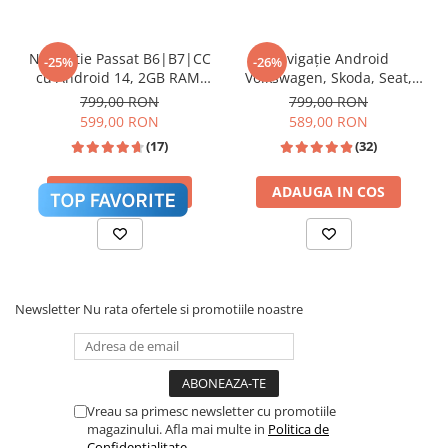
APLICATII
DA
ANDROID
Navigatie Passat B6|B7|CC
Navigație Android
-25%
-26%
PUTERE SUNET
4X45W DSP EQ cu reglaj pe 36 BENZI
cu Android 14, 2GB RAM,
Volkswagen, Skoda, Seat,
CarPlay si Anroid Auto,
CarPlay & Android Auto,
799,00 RON
799,00 RON
LIMBA
30+ (ROMANA, MAGHIARA, ENGLEZA
Mirror Link, Wi-fi, Youtube,
ecran 7"|Compatibil Golf 5,
599,00 RON
589,00 RON
ETC.)
Waze, ecran HD 10.1 Inch
Golf 6, Jetta, Passat
(17)
(32)
B6/B7/CC, Polo, Tiguan,
MICROFON
INTERN
Touran
ADAUGA IN COS
ADAUGA IN COS
WIFI
DA (INTEGRAT)
CONECTIVITATE
HOTSPOT TELEFON WIFI + SLOT SIM 4G
CARPLAY
WIRELESS DA
ANDROID
AUTO
Newsletter
Nu rata ofertele si promotiile noastre
ALIMENTARE
12V
RDS
DA
Vreau sa primesc newsletter cu promotiile
BLUETOOTH
5.0 REDARE MUZICA, DESCARCARE
magazinului. Afla mai multe in
Politica de
AGENDA TELEFON, CONVORBIRI
Confidentialitate