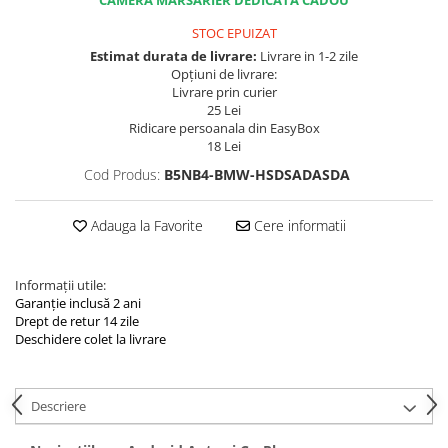
Navigatii Land Rover
STOC EPUIZAT
Navigatii Iveco
Estimat durata de livrare:
Livrare in 1-2 zile
Navigatii Chrysler
Opțiuni de livrare:
Livrare prin curier
25 Lei
Ridicare persoanala din EasyBox
18 Lei
Cod Produs:
B5NB4-BMW-HSDSADASDA
Adauga la Favorite
Cere informatii
Informații utile:
Garanție inclusă 2 ani
Drept de retur 14 zile
Deschidere colet la livrare
Descriere