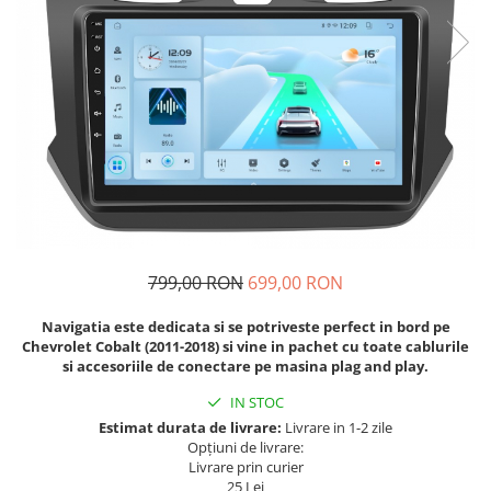
Navigatii Fiat
Navigatii Nissan
Navigatii Citroen
Navigatii Suzuki
Navigatii Mitsubishi
Navigatii Volvo
Navigatii KIA
Navigatii Renault
799,00 RON
699,00 RON
Navigatii Mazda
Navigatia este dedicata si se potriveste perfect in bord pe
Navigatii Smart
Chevrolet Cobalt (2011-2018)
si vine in pachet cu toate cablurile
Navigatii Chevrolet
si accesoriile de conectare pe masina plag and play.
Navigatii Honda
IN STOC
Estimat durata de livrare:
Livrare in 1-2 zile
Navigatii Jeep
Opțiuni de livrare:
Navigatii Porsche
Livrare prin curier
25 Lei