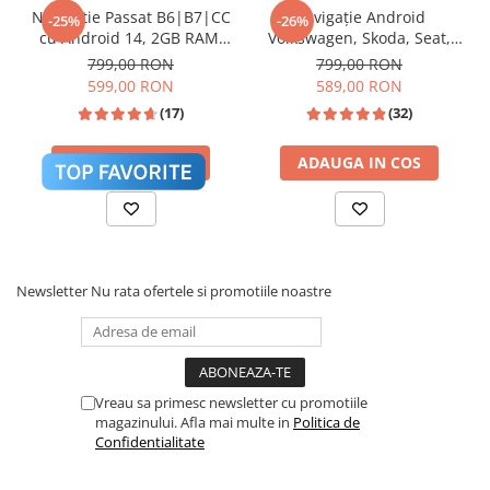
Navigatie Passat B6|B7|CC
Navigație Android
-25%
-26%
cu Android 14, 2GB RAM,
Volkswagen, Skoda, Seat,
CarPlay si Anroid Auto,
CarPlay & Android Auto,
799,00 RON
799,00 RON
Mirror Link, Wi-fi, Youtube,
ecran 7"|Compatibil Golf 5,
599,00 RON
589,00 RON
Waze, ecran HD 10.1 Inch
Golf 6, Jetta, Passat
(17)
(32)
B6/B7/CC, Polo, Tiguan,
Touran
ADAUGA IN COS
ADAUGA IN COS
Procesor de sunet digital (DSP) cu reglaje fine
pentru Bass, Treble și Loudness.
Newsletter
Nu rata ofertele si promotiile noastre
Sistem Activ de Răcire (Cooling
❄️
Vreau sa primesc newsletter cu promotiile
Fan)
magazinului. Afla mai multe in
Politica de
Confidentialitate