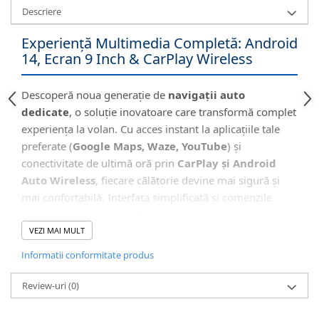
Descriere
Experiență Multimedia Completă: Android
14, Ecran 9 Inch & CarPlay Wireless
Descoperă noua generație de
navigații auto
dedicate
, o soluție inovatoare care transformă complet
experiența la volan. Cu acces instant la aplicațiile tale
preferate (
Google Maps, Waze, YouTube
) și
conectivitate de ultimă oră prin
CarPlay și Android
Auto Wireless
, fiecare călătorie devine mai sigură și
mai confortabilă. Interfața simplificată și comenzile
vocale îți permit să rămâi concentrat la drum.
VEZI MAI MULT
Informatii conformitate produs
🖥️ Interfață Intuitivă și Modernă
Review-uri
(0)