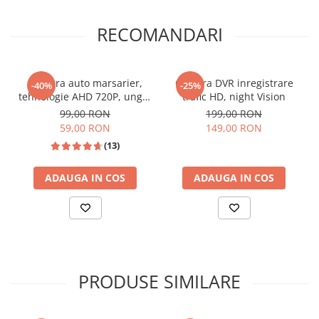
RECOMANDARI
Camera auto marsarier,
Camera DVR inregistrare
-40%
-25%
tehnologie AHD 720P, unghi
trafic HD, night Vision
170 grade, rezistenta la apa
99,00 RON
199,00 RON
si praf
📱 Meniu Aplicații Structurat
59,00 RON
149,00 RON
(13)
ADAUGA IN COS
ADAUGA IN COS
PRODUSE SIMILARE
🎵 Egalizator Audio DSP