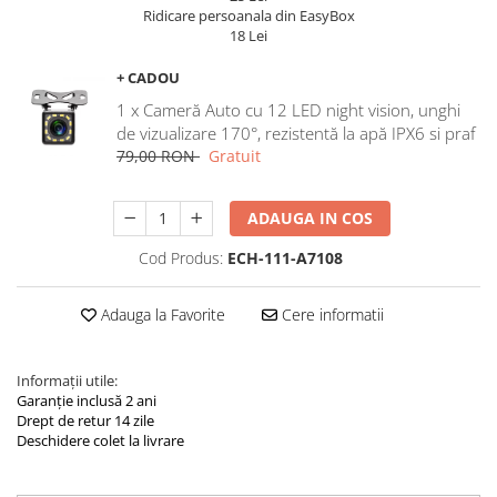
Navigatii Land Rover
Ridicare persoanala din EasyBox
18 Lei
Navigatii Iveco
Navigatii Chrysler
+ CADOU
1 x Cameră Auto cu 12 LED night vision, unghi
de vizualizare 170°, rezistentă la apă IPX6 si praf
79,00 RON
Gratuit
ADAUGA IN COS
Cod Produs:
ECH-111-A7108
Adauga la Favorite
Cere informatii
Informații utile:
Garanție inclusă 2 ani
Drept de retur 14 zile
Deschidere colet la livrare