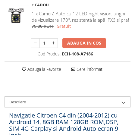
+ CADOU
Navigatii Honda
1 x Cameră Auto cu 12 LED night vision, unghi
Navigatii Jeep
de vizualizare 170°, rezistentă la apă IPX6 si praf
Navigatii Porsche
79,00 RON
Gratuit
Navigatii Land Rover
Navigatii Iveco
ADAUGA IN COS
Navigatii Chrysler
Cod Produs:
ECH-108-A7186
Navigatie universala
Adauga la Favorite
Cere informatii
Playere auto
Navigatii 2 DIN
Navigatii 1 DIN
Descriere
Navigatie GPS Portabil
Navigatie Citroen C4 din (2004-2012) cu
Accesorii navigatii
Android 14, 8GB RAM 128GB ROM,DSP,
CarPlay&Android Auto
SIM 4G Carplay si Android Auto ecran 9