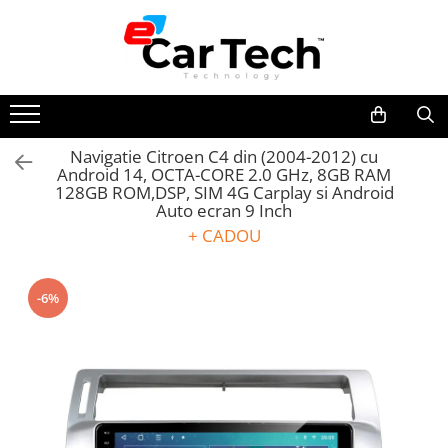
Toate Produsele
Summer sale
Navigatie Citroen C4 din (2004-2012) cu
Android 14, OCTA-CORE 2.0 GHz, 8GB RAM
Navigatie dedicata
128GB ROM,DSP, SIM 4G Carplay si Android
Navigatii Volkswagen
Auto ecran 9 Inch
Navigatii Skoda
+ CADOU
Navigatii Seat
Navigatii Ford
-6%
Navigatii Opel
Navigatii Hyundai
Navigatii Toyota
Navigatii Dacia
Navigatii Peugeot