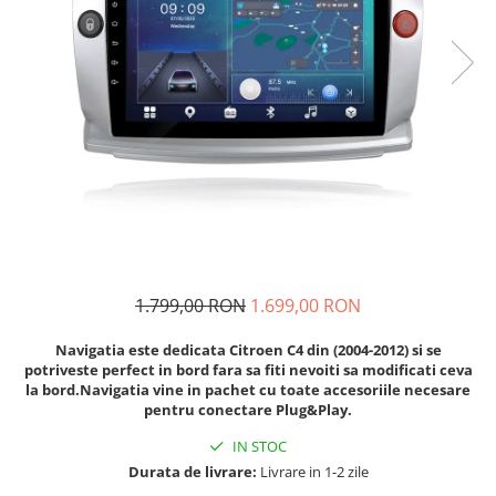
Navigatii Audi
Navigatii BMW
Navigatii Mercedes
Navigatii Fiat
Navigatii Nissan
Navigatii Citroen
Navigatii Suzuki
Navigatii Mitsubishi
1.799,00 RON
1.699,00 RON
Navigatii Volvo
Navigatii KIA
Navigatia este dedicata Citroen C4 din (2004-2012) si se
potriveste perfect in bord fara sa fiti nevoiti sa modificati ceva
Navigatii Renault
la bord.Navigatia vine in pachet cu toate accesoriile necesare
pentru conectare Plug&Play.
Navigatii Mazda
Navigatii Smart
IN STOC
Durata de livrare:
Livrare in 1-2 zile
Navigatii Chevrolet