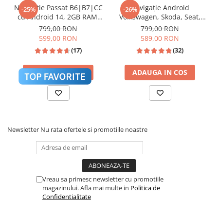
mașinii.
* SE APLICA DOAR LA PRODUSELE CARE
Navigatie Passat B6|B7|CC
Navigație Android
-25%
-26%
cu Android 14, 2GB RAM,
Volkswagen, Skoda, Seat,
VIN IN PACHET CU CANBUS*
CarPlay si Anroid Auto,
CarPlay & Android Auto,
799,00 RON
799,00 RON
Mirror Link, Wi-fi, Youtube,
ecran 7"|Compatibil Golf 5,
599,00 RON
589,00 RON
Waze, ecran HD 10.1 Inch
Golf 6, Jetta, Passat
(17)
(32)
B6/B7/CC, Polo, Tiguan,
❄️
Touran
Sistem Activ de Răcire (Cooling Fan)
ADAUGA IN COS
ADAUGA IN COS
Newsletter
Nu rata ofertele si promotiile noastre
Vreau sa primesc newsletter cu promotiile
Unitatea este echipată hardware cu un
ventilator
magazinului. Afla mai multe in
Politica de
de răcire activ
montat pe partea din spate.
Confidentialitate
Această dotare premium asigură disiparea
eficientă a căldurii degajate de placa de bază,