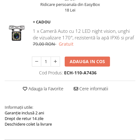
Navigatii Land Rover
Ridicare persoanala din EasyBox
18 Lei
Navigatii Iveco
Navigatii Chrysler
+ CADOU
1 x Cameră Auto cu 12 LED night vision, unghi
de vizualizare 170°, rezistentă la apă IPX6 si praf
79,00 RON
Gratuit
ADAUGA IN COS
Cod Produs:
ECH-110-A7436
Adauga la Favorite
Cere informatii
Informații utile:
Garanție inclusă 2 ani
Drept de retur 14 zile
Deschidere colet la livrare