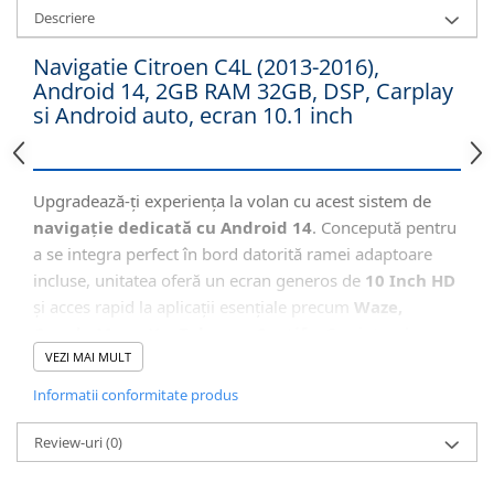
Descriere
Navigatie Citroen C4L (2013-2016),
Android 14, 2GB RAM 32GB, DSP, Carplay
si Android auto, ecran 10.1 inch
Upgradează-ți experiența la volan cu acest sistem de
navigație dedicată cu Android 14
. Concepută pentru
a se integra perfect în bord datorită ramei adaptoare
incluse, unitatea oferă un ecran generos de
10 Inch HD
și acces rapid la aplicații esențiale precum
Waze,
Google Maps, YouTube sau Spotify
. Cu ajutorul
tehnologiei
VEZI MAI MULT
Wireless CarPlay și Android Auto
, îți
conectezi smartphone-ul fără cabluri, iar comenzile
Informatii conformitate produs
vocale îmbunătățesc siguranța și confortul pe toată
durata condusului.
Review-uri
(0)