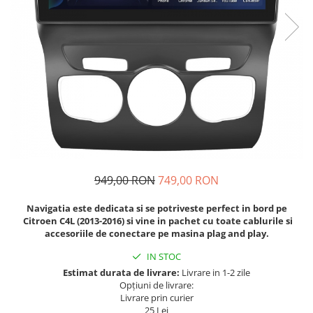
Navigatii Fiat
Navigatii Nissan
Navigatii Citroen
Navigatii Suzuki
Navigatii Mitsubishi
Navigatii Volvo
Navigatii KIA
Navigatii Renault
949,00 RON
749,00 RON
Navigatii Mazda
Navigatia este dedicata si se potriveste perfect in bord pe
Navigatii Smart
Citroen C4L (2013-2016) si vine in pachet cu toate cablurile si
Navigatii Chevrolet
accesoriile de conectare pe masina plag and play.
Navigatii Honda
IN STOC
Estimat durata de livrare:
Livrare in 1-2 zile
Navigatii Jeep
Opțiuni de livrare:
Navigatii Porsche
Livrare prin curier
25 Lei