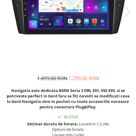
Navigatii Fiat
Navigatii Nissan
Navigatii Citroen
Navigatii Suzuki
Navigatii Mitsubishi
Navigatii Volvo
Navigatii KIA
Navigatii Renault
1.499,00 RON
1.299,00 RON
Navigatii Mazda
Navigatia este dedicata BMW Seria 3 E90, E91, E92 E93, si se
Navigatii Smart
potriveste perfect in bord fara sa fiti nevoiti sa modificati ceva
Navigatii Chevrolet
la bord.Navigatia vine in pachet cu toate accesoriile necesare
pentru conectare Plug&Play.
Navigatii Honda
IN STOC
Navigatii Jeep
Estimat durata de livrare:
Livrare in 1-2 zile
Navigatii Porsche
Opțiuni de livrare:
Livrare prin curier