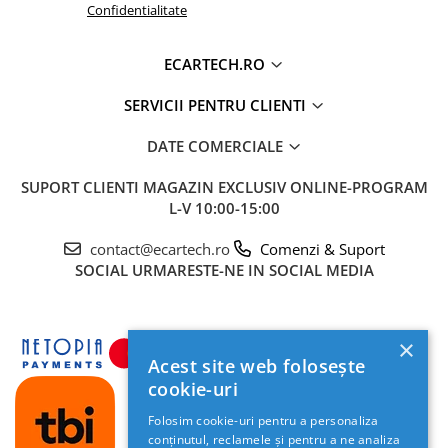
Confidentialitate
ECARTECH.RO
SERVICII PENTRU CLIENTI
🎵 Sunet Profesional cu Procesor DSP
DATE COMERCIALE
Pasionații de muzică vor aprecia procesorul digital
de sunet (
DSP
) cu egalizator pe
36 de benzi
. Acesta
SUPORT CLIENTI
MAGAZIN EXCLUSIV ONLINE-PROGRAM
permite reglarea fină a acusticii, oferind un sunet
L-V 10:00-15:00
clar, un bas profund și o scenă sonoră perfect
calibrată pentru habitaclul masinii tale.
contact@ecartech.ro
Comenzi & Suport
SOCIAL
URMARESTE-NE IN SOCIAL MEDIA
×
Acest site web folosește
cookie-uri
Folosim cookie-uri pentru a personaliza
conținutul, reclamele și pentru a ne analiza