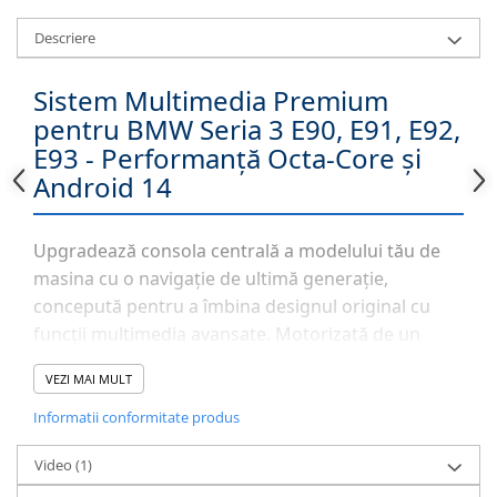
Descriere
Sistem Multimedia Premium
pentru BMW Seria 3 E90, E91, E92,
E93 - Performanță Octa-Core și
Android 14
Upgradează consola centrală a modelului tău de
masina cu o navigație de ultimă generație,
concepută pentru a îmbina designul original cu
funcții multimedia avansate. Motorizată de un
procesor
Octa-Core la 1.6 GHz
și susținută de
4GB
VEZI MAI MULT
RAM
, această unitate oferă o viteză de răspuns
instantanee. Indiferent că folosești navigația GPS
Informatii conformitate produs
în timp real sau aplicații de divertisment, sistemul
Video
(1)
Android 14
asigură stabilitate și acces complet la