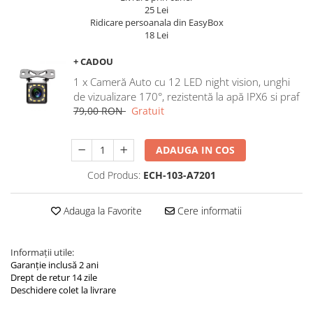
Navigatii Land Rover
25 Lei
Ridicare persoanala din EasyBox
Navigatii Iveco
18 Lei
Navigatii Chrysler
+ CADOU
1 x Cameră Auto cu 12 LED night vision, unghi
de vizualizare 170°, rezistentă la apă IPX6 si praf
79,00 RON
Gratuit
ADAUGA IN COS
Cod Produs:
ECH-103-A7201
Adauga la Favorite
Cere informatii
Informații utile:
Garanție inclusă 2 ani
Drept de retur 14 zile
Deschidere colet la livrare