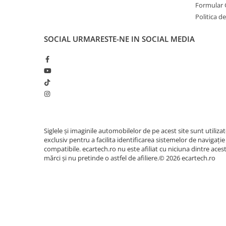
Accesorii compresoare
Formular 
Politica de
Aparate de lipit si capsat
Masini de polisat
SOCIAL
URMARESTE-NE IN SOCIAL MEDIA
Prelungitoare
Aeroterme
Dezumidificatoare
Compresoare aer
Boxe & Subwoofer Auto
📱 Meniu Aplicații Mod
Siglele și imaginile automobilelor de pe acest site sunt utiliza
Difuzore Auto
exclusiv pentru a facilita identificarea sistemelor de navigație
compatibile. ecartech.ro nu este afiliat cu niciuna dintre aces
Casti Wireless
mărci și nu pretinde o astfel de afiliere.© 2026 ecartech.ro
Subwoofer Auto
Boxe portabile
Pick-Up
Amplificatoare auto