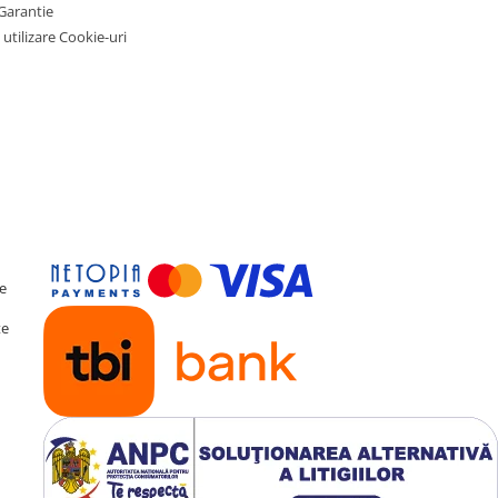
Garantie
 utilizare Cookie-uri
ern
te
te