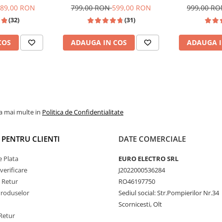
ompatibil Golf
Android, Ecran de 9 Inch,
DSP, cu CarPla
89,00 RON
799,00 RON
599,00 RON
999,00 R
Passat B6/B7/CC,
CarPlay si Android Auto,
Wi-fi, Youtu
(32)
(31)
n, Touran
dedicata Golf 5, Golf 6, Jetta,
FHD 1
Passat B6, CC, B7, Polo, Tiguan,
COS
ADAUGA IN COS
ADAUGA I
Touran, Skoda, Seat
la mai multe in
Politica de Confidentialitate
or de răcire activ
montat
gură disiparea eficientă
I PENTRU CLIENTI
DATE COMERCIALE
d
fluiditate în rulaj
performanța constantă a
 Plata
EURO ELECTRO SRL
de vară sau la utilizare
verificare
J2022000536284
e Retur
RO46197750
Produselor
Sediul social: Str.Pompierilor Nr.34
Scornicesti, Olt
Retur
oid 14