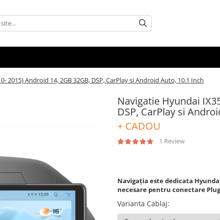
0- 2015) Android 14, 2GB 32GB, DSP, CarPlay si Android Auto, 10.1 Inch
Navigatie Hyundai IX3
DSP, CarPlay si Androi
+ CADOU
1 Review
949,00 RON
699,00 RON
Navigația este dedicata Hyundai I
necesare pentru conectare Plu
Varianta Cablaj
: