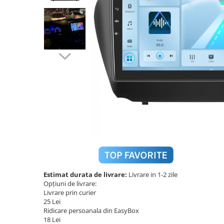
Navigatii Audi
Navigatii BMW
Navigatii Mercedes
Navigatii Fiat
Navigatii Nissan
Navigatii Citroen
Navigatii Suzuki
Navigatii Mitsubishi
Navigatii Volvo
Navigatii KIA
Navigatii Renault
Estimat durata de livrare:
Livrare in 1-2 zile
Opțiuni de livrare:
Navigatii Mazda
Livrare prin curier
Navigatii Smart
25 Lei
Ridicare persoanala din EasyBox
Navigatii Chevrolet
18 Lei