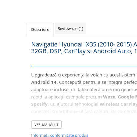
Navigatii Honda
Navigatii Jeep
Navigatii Porsche
Review-uri
(1)
Descriere
Navigatii Land Rover
Navigatie Hyundai IX35 (2010- 2015) 
Navigatii Iveco
32GB, DSP, CarPlay si Android Auto, 1
Navigatii Chrysler
Navigatie universala
Upgradează-ți experiența la volan cu acest sistem
Playere auto
Android 14
. Concepută pentru a se integra perfec
Navigatii 2 DIN
adaptoare incluse, unitatea oferă un ecran gener
Navigatii 1 DIN
rapid la aplicații esențiale precum
Waze, Google 
Spotify
. Cu ajutorul tehnologiei
Wireless CarPla
Navigatie GPS Portabil
conectezi smartphone-ul fără cabluri, iar comenzi
siguranța și confortul pe toată durata condusului.
Accesorii navigatii
VEZI MAI MULT
CarPlay&Android Auto
Informatii conformitate produs