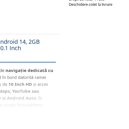
Deschidere colet la livrare
Android 14, 2GB
0.1 Inch
 de
navigație dedicată cu
t în bord datorită ramei
os de
10 Inch HD
și acces
Maps, YouTube sau
y și Android Auto
, îți
le vocale îmbunătățesc