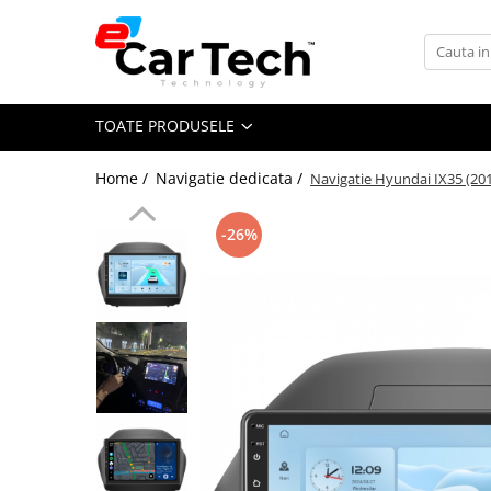
Toate Produsele
TOATE PRODUSELE
Summer sale
Home /
Navigatie dedicata /
Navigatie Hyundai IX35 (201
Navigatie dedicata
Navigatii Volkswagen
-26%
Navigatii Skoda
Navigatii Seat
Navigatii Ford
Navigatii Opel
Navigatii Hyundai
Navigatii Toyota
Navigatii Dacia
Navigatii Peugeot