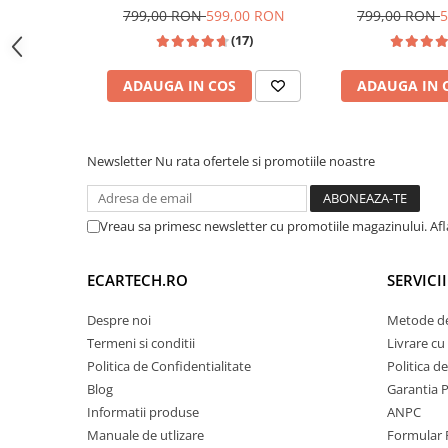
si Anroid Auto, Mirror Link, Wi-
Auto, ecran 7"|C
799,00 RON
599,00 RON
799,00 RON
5
Invertoare auto
fi, Youtube, Waze, ecran HD
5, Golf 6, Jetta, 
(17)
10.1 Inch
Polo, Tigua
Lumini Ambientale
Testere auto
ADAUGA IN COS
ADAUGA IN 
Cabluri Audio
Pompe transfer
Newsletter
Nu rata ofertele si promotiile noastre
Intretinere auto
Aspirator
Vreau sa primesc newsletter cu promotiile magazinului. Af
Unitatea este echipată hardware cu un
ventilat
Camera Endoscop
pe partea din spate. Această dotare premium asi
ECARTECH.RO
SERVICI
Trusa cale distributie
a căldurii degajate de placa de bază, garantân
Echipamente service auto
(prevenind blocarea aplicațiilor) și menținând 
Despre noi
Metode de
procesorului Quad-Core, chiar și în zilele toride 
Huse volan
Termeni si conditii
Livrare cu 
intensă (navigație + muzică simultan).
Politica de Confidentialitate
Politica d
Chei si truse chei
Blog
Garantia 
Informatii produse
ANPC
Bricolaj
Manuale de utlizare
Formular 
🖥️ Interfață Intuitivă Andr