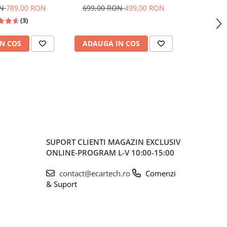
y si Android Auto
inch, CarPlay și Android Auto
13, DSP, 2
ON
789,00 RON
699,00 RON
499,00 RON
999,00
be, Waze, ecran
Wireless, Bluetooth, FM AM
si Android
(3)
0.1 Inch
RDS, USB, 4x45W, ecran 7 inch
HD
N COS
ADAUGA IN COS
ADAUG
SUPORT CLIENTI
MAGAZIN EXCLUSIV
ONLINE-PROGRAM L-V 10:00-15:00
contact@ecartech.ro
Comenzi
& Suport