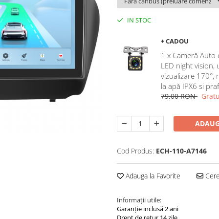
IN STOC
+ CADOU
1 x Cameră Auto 
LED night vision,
vizualizare 170°, 
la apă IPX6 si pra
79,00 RON
Gratu
ADAUG
Cod Produs:
ECH-110-A7146
Adauga la Favorite
Cere 
Informații utile:
Garanție inclusă 2 ani
Drept de retur 14 zile