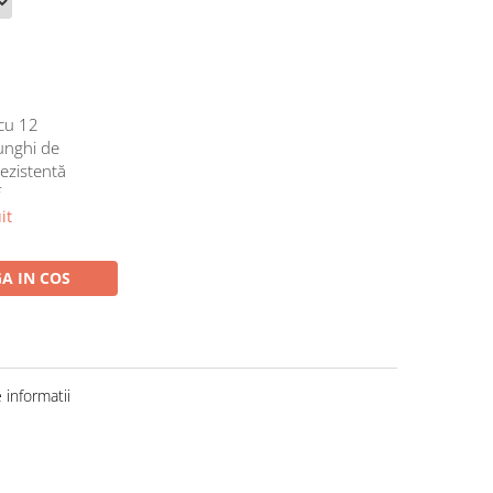
cu 12
 unghi de
rezistentă
f
it
A IN COS
informatii