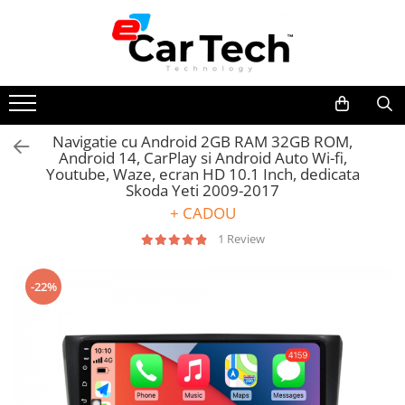
Toate Produsele
Summer sale
Navigatie cu Android 2GB RAM 32GB ROM,
Android 14, CarPlay si Android Auto Wi-fi,
Navigatie dedicata
Youtube, Waze, ecran HD 10.1 Inch, dedicata
Navigatii Volkswagen
Skoda Yeti 2009-2017
Navigatii Skoda
+ CADOU
Navigatii Seat
1 Review
Navigatii Ford
-22%
Navigatii Opel
Navigatii Hyundai
Navigatii Toyota
Navigatii Dacia
Navigatii Peugeot