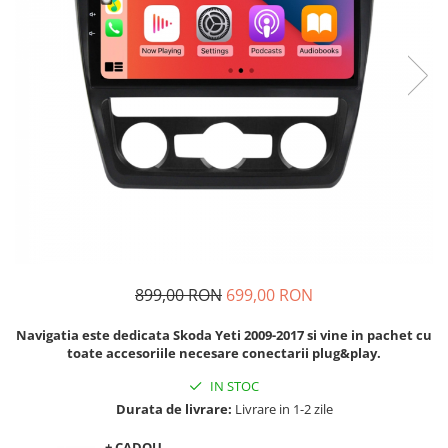
Navigatii Audi
Navigatii BMW
Navigatii Mercedes
Navigatii Fiat
Navigatii Nissan
Navigatii Citroen
Navigatii Suzuki
Navigatii Mitsubishi
Navigatii Volvo
899,00 RON
699,00 RON
Navigatii KIA
Navigatia este dedicata Skoda Yeti 2009-2017 si vine in pachet cu
Navigatii Renault
toate accesoriile necesare conectarii plug&play.
Navigatii Mazda
IN STOC
Navigatii Smart
Durata de livrare:
Livrare in 1-2 zile
Navigatii Chevrolet
+ CADOU