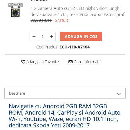
Navigatii Honda
1 x Cameră Auto cu 12 LED night vision, unghi
Navigatii Jeep
de vizualizare 170°, rezistentă la apă IPX6 si praf
79,00 RON
Gratuit
Navigatii Porsche
Navigatii Land Rover
ADAUGA IN COS
Navigatii Iveco
Cod Produs:
ECH-110-A7104
Navigatii Chrysler
Adauga la Favorite
Cere informatii
Navigatie universala
Playere auto
Navigatii 2 DIN
Navigatii 1 DIN
Descriere
Navigatie GPS Portabil
Navigatie cu Android 2GB RAM 32GB
ROM, Android 14, CarPlay si Android Auto
Accesorii navigatii
Wi-fi, Youtube, Waze, ecran HD 10.1 Inch,
CarPlay&Android Auto
dedicata Skoda Yeti 2009-2017