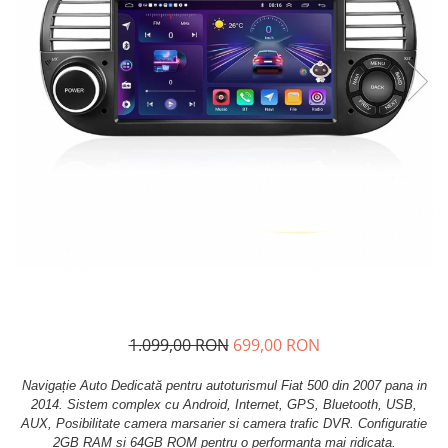
Navigatii Fiat
Navigatii Nissan
Navigatii Citroen
Navigatii Suzuki
Navigatii Mitsubishi
Navigatii Volvo
Navigatii KIA
Navigatii Renault
Navigatii Mazda
Navigatii Smart
Navigatii Chevrolet
1.099,00 RON
699,00 RON
Navigatii Honda
Navigație Auto Dedicată pentru autoturismul Fiat 500 din 2007 pana in
Navigatii Jeep
2014. Sistem complex cu Android, Internet, GPS, Bluetooth, USB,
Navigatii Porsche
AUX, Posibilitate camera marsarier si camera trafic DVR. Configuratie
2GB RAM si 64GB ROM pentru o performanta mai ridicata.