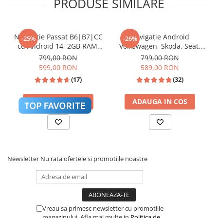
PRODUSE SIMILARE
Navigatie Passat B6|B7|CC
Navigație Android
-25%
-26%
cu Android 14, 2GB RAM,
Volkswagen, Skoda, Seat,
CarPlay si Anroid Auto,
CarPlay & Android Auto,
799,00 RON
799,00 RON
Mirror Link, Wi-fi, Youtube,
ecran 7"|Compatibil Golf 5,
599,00 RON
589,00 RON
Waze, ecran HD 10.1 Inch
Golf 6, Jetta, Passat
(17)
(32)
B6/B7/CC, Polo, Tiguan,
Touran
ADAUGA IN COS
ADAUGA IN COS
Newsletter
Nu rata ofertele si promotiile noastre
Vreau sa primesc newsletter cu promotiile
magazinului. Afla mai multe in
Politica de