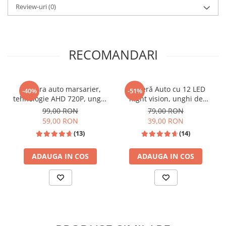
Review-uri
(0)
RECOMANDARI
Camera auto marsarier,
Cameră Auto cu 12 LED
-40%
-51%
tehnologie AHD 720P, unghi
night vision, unghi de
170 grade, rezistenta la apa
vizualizare 170°, rezistentă
99,00 RON
79,00 RON
si praf
la apă IPX6 si praf
59,00 RON
39,00 RON
(13)
(14)
ADAUGA IN COS
ADAUGA IN COS