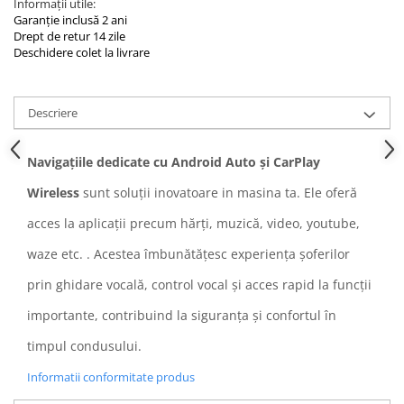
Informații utile:
Garanție inclusă 2 ani
Drept de retur 14 zile
Deschidere colet la livrare
Descriere
Navigațiile dedicate cu Android Auto și CarPlay
Wireless
sunt soluții inovatoare in masina ta. Ele oferă
acces la aplicații precum hărți, muzică, video, youtube,
waze etc. . Acestea îmbunătățesc experiența șoferilor
prin ghidare vocală, control vocal și acces rapid la funcții
importante, contribuind la siguranța și confortul în
timpul condusului.
Informatii conformitate produs