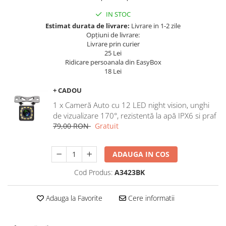
Navigatii Land Rover
IN STOC
Navigatii Iveco
Estimat durata de livrare:
Livrare in 1-2 zile
Navigatii Chrysler
Opțiuni de livrare:
Livrare prin curier
25 Lei
Ridicare persoanala din EasyBox
18 Lei
+ CADOU
1 x Cameră Auto cu 12 LED night vision, unghi
de vizualizare 170°, rezistentă la apă IPX6 si praf
79,00 RON
Gratuit
ADAUGA IN COS
Cod Produs:
A3423BK
Adauga la Favorite
Cere informatii