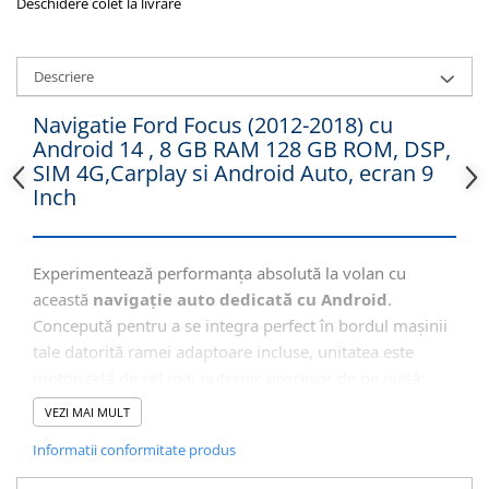
Deschidere colet la livrare
Descriere
Navigatie Ford Focus (2012-2018) cu
Android 14 , 8 GB RAM 128 GB ROM, DSP,
SIM 4G,Carplay si Android Auto, ecran 9
Inch
Experimentează performanța absolută la volan cu
această
navigație auto dedicată cu Android
.
Concepută pentru a se integra perfect în bordul mașinii
tale datorită ramei adaptoare incluse, unitatea este
motorizată de cel mai puternic procesor de pe piață:
Octa-Core 2.0 Mhz UIS 7862
. Combinat cu o memorie
VEZI MAI MULT
impresionantă de
8GB RAM
, sistemul oferă o fluiditate
Informatii conformitate produs
incredibilă în rularea aplicațiilor complexe. Beneficiezi
de internet independent prin
Slotul SIM 4G
, sunet de