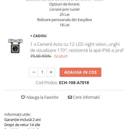
Navigatii Land Rover
Opțiuni de livrare:
Livrare prin curier
Navigatii Iveco
25 Lei
Ridicare persoanala din EasyBox
Navigatii Chrysler
18 Lei
+ CADOU
1 x Cameră Auto cu 12 LED night vision, unghi
de vizualizare 170°, rezistentă la apă IPX6 si praf
79,00 RON
Gratuit
ADAUGA IN COS
Cod Produs:
ECH-108-A7018
Adauga la Favorite
Cere informatii
Informații utile:
Garanție inclusă 2 ani
Drept de retur 14 zile