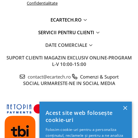
Confidentialitate
maximă de procesare)
💾
Memorie:
8GB RAM / 128GB Stocare Internă
ECARTECH.RO
(ROM)
📡
Conectivitate:
4G LTE (Slot Cartelă SIM) + Wi-
SERVICII PENTRU CLIENTI
Fi 5G (Dual Band)
DATE COMERCIALE
SUPORT CLIENTI
MAGAZIN EXCLUSIV ONLINE-PROGRAM
L-V 10:00-15:00
contact@ecartech.ro
Comenzi & Suport
SOCIAL
URMARESTE-NE IN SOCIAL MEDIA
×
Acest site web folosește
cookie-uri
Folosim cookie-uri pentru a personaliza
🎵 Sunet Audiophil - DSP & Ieșire Optică
conținutul, reclamele și pentru a ne analiza