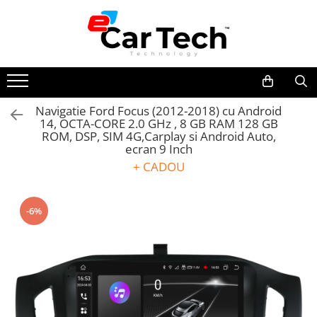
Navigatie dedicata
Navigatie universala
Accesorii navigatii
Accesorii auto
Electrice auto
Intretinere auto
Bricolaj
Boxe & Subwoofer Auto
Retelistica & UPS
Navigatii Volkswagen
Playere auto
CarPlay&Android Auto
Suport Telefon
Redresoare Auto
Aspirator
Accesorii compresoare
Difuzore Auto
UPS & Stabilizatoare
Navigatii Skoda
Navigatii 2 DIN
Camera Marsarier
Lanterne
Modulatoare Auto FM
Camera Endoscop
Aparate de lipit si capsat
Casti Wireless
Periferice si accesorii IT
Navigatie Ford Focus (2012-2018) cu Android
Navigatii Seat
Navigatii 1 DIN
Camera Trafic DVR
Senzori Parcare
Invertoare auto
Trusa cale distributie
Masini de polisat
Subwoofer Auto
14, OCTA-CORE 2.0 GHz , 8 GB RAM 128 GB
ROM, DSP, SIM 4G,Carplay si Android Auto,
Navigatii Ford
Navigatie GPS Portabil
Rama adaptare
Lumini Ambientale
Echipamente service auto
Prelungitoare
Boxe portabile
ecran 9 Inch
Navigatii Opel
Camera marsarier dedicata
Testere auto
Huse volan
Aeroterme
Pick-Up
+ CADOU
Navigatii Hyundai
Adaptoare Navigatii
Cabluri Audio
Chei si truse chei
Dezumidificatoare
Amplificatoare auto
Navigatii Toyota
Rame adaptare 2DIN
Pompe transfer
Compresoare aer
-6%
Navigatii Dacia
Camera frontala
Navigatii Peugeot
Navigatii Audi
Navigatii BMW
Navigatii Mercedes