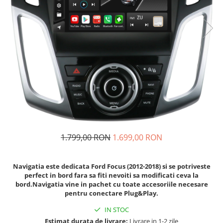
Navigatii Fiat
Navigatii Nissan
Navigatii Citroen
Navigatii Suzuki
Navigatii Mitsubishi
Navigatii Volvo
Navigatii KIA
Navigatii Renault
Navigatii Mazda
1.799,00 RON
1.699,00 RON
Navigatii Smart
Navigatii Chevrolet
Navigatia este dedicata Ford Focus (2012-2018) si se potriveste
perfect in bord fara sa fiti nevoiti sa modificati ceva la
Navigatii Honda
bord.Navigatia vine in pachet cu toate accesoriile necesare
pentru conectare Plug&Play.
Navigatii Jeep
IN STOC
Navigatii Porsche
Estimat durata de livrare:
Livrare in 1-2 zile