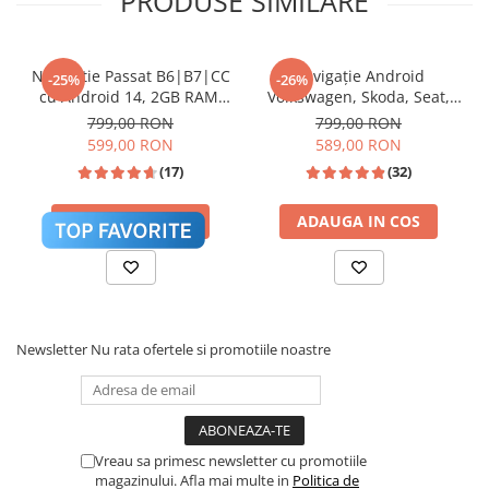
PRODUSE SIMILARE
parcare originali / climatronic (afișare climă pe
display).
*Notă: Funcționalitățile menționate sunt
Navigatie Passat B6|B7|CC
Navigație Android
-25%
-26%
disponibile strict pentru autoturismele care
cu Android 14, 2GB RAM,
Volkswagen, Skoda, Seat,
CarPlay si Anroid Auto,
CarPlay & Android Auto,
transmit aceste date digital prin rețeaua CAN a
799,00 RON
799,00 RON
Mirror Link, Wi-fi, Youtube,
ecran 7"|Compatibil Golf 5,
mașinii.
599,00 RON
589,00 RON
Waze, ecran HD 10.1 Inch
Golf 6, Jetta, Passat
(17)
(32)
B6/B7/CC, Polo, Tiguan,
Touran
ADAUGA IN COS
ADAUGA IN COS
Sistem Activ de Răcire & Hardware
❄️
Top
Spate Full Aluminiu + Ventilator (Cooling Fan):
Unitatea integrează hardware un ventilator de
Newsletter
Nu rata ofertele si promotiile noastre
răcire activ. Acesta menține temperatura optimă a
procesorului Octa-Core chiar și în zilele toride de
vară sau în timpul utilizării intense (ex: rulare
simultană Waze + YouTube split-screen), prevenind
lag-ul și blocajele de sistem.
Vreau sa primesc newsletter cu promotiile
magazinului. Afla mai multe in
Politica de
🚀
Procesor:
UIS 7862 Octa-Core 2.0 GHz (Viteză