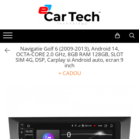
Toate Produsele
Summer sale
Navigatie Golf 6 (2009-2013), Android 14,
OCTA-CORE 2.0 GHz, 8GB RAM 128GB, SLOT
Navigatie dedicata
SIM 4G, DSP, Carplay si Android auto, ecran 9
Navigatii Volkswagen
inch
Navigatii Skoda
+ CADOU
Navigatii Seat
Navigatii Ford
Navigatii Opel
Navigatii Hyundai
Navigatii Toyota
Navigatii Dacia
Navigatii Peugeot