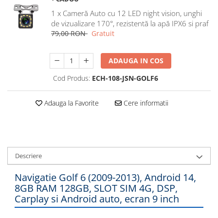
Navigatii Honda
1 x Cameră Auto cu 12 LED night vision, unghi
de vizualizare 170°, rezistentă la apă IPX6 si praf
Navigatii Jeep
79,00 RON
Gratuit
Navigatii Porsche
Navigatii Land Rover
ADAUGA IN COS
Navigatii Iveco
Cod Produs:
ECH-108-JSN-GOLF6
Navigatii Chrysler
Adauga la Favorite
Cere informatii
Navigatie universala
Playere auto
Navigatii 2 DIN
Navigatii 1 DIN
Descriere
Navigatie GPS Portabil
Navigatie Golf 6 (2009-2013), Android 14,
8GB RAM 128GB, SLOT SIM 4G, DSP,
Accesorii navigatii
Carplay si Android auto, ecran 9 inch
CarPlay&Android Auto