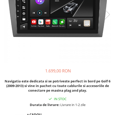
Navigatii Audi
Navigatii BMW
Navigatii Mercedes
Navigatii Fiat
Navigatii Nissan
Navigatii Citroen
Navigatii Suzuki
Navigatii Mitsubishi
1.699,00 RON
Navigatii Volvo
Navigatii KIA
Navigatia este dedicata si se potriveste perfect in bord pe
Golf 6
(2009-2013)
si vine in pachet cu toate cablurile si accesoriile de
Navigatii Renault
conectare pe masina plag and play.
Navigatii Mazda
IN STOC
Navigatii Smart
Durata de livrare:
Livrare in 1-2 zile
Navigatii Chevrolet
+ CADOU