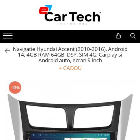
Toate Produsele
Summer sale
Navigatie Hyundai Accent (2010-2016), Android
14, 4GB RAM 64GB, DSP, SIM 4G, Carplay si
Navigatie dedicata
Android auto, ecran 9 inch
Navigatii Volkswagen
+ CADOU
Navigatii Skoda
Navigatii Seat
-13%
Navigatii Ford
Navigatii Opel
Navigatii Hyundai
Navigatii Toyota
Navigatii Dacia
Navigatii Peugeot