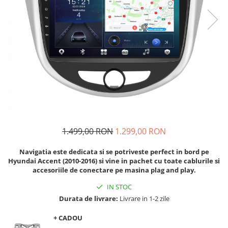
Navigatii Audi
Navigatii BMW
Navigatii Mercedes
Navigatii Fiat
Navigatii Nissan
Navigatii Citroen
Navigatii Suzuki
Navigatii Mitsubishi
1.499,00 RON
1.299,00 RON
Navigatii Volvo
Navigatia este dedicata si se potriveste perfect in bord pe
Navigatii KIA
Hyundai Accent (2010-2016)
si vine in pachet cu toate cablurile si
accesoriile de conectare pe masina plag and play.
Navigatii Renault
IN STOC
Navigatii Mazda
Durata de livrare:
Livrare in 1-2 zile
Navigatii Smart
+ CADOU
Navigatii Chevrolet