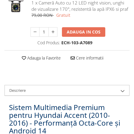
1 x Cameră Auto cu 12 LED night vision, unghi
Navigatii Honda
de vizualizare 170°, rezistentă la apă IPX6 si praf
Navigatii Jeep
79,00 RON
Gratuit
Navigatii Porsche
ADAUGA IN COS
Navigatii Land Rover
Navigatii Iveco
Cod Produs:
ECH-103-A7089
Navigatii Chrysler
Adauga la Favorite
Cere informatii
Navigatie universala
Playere auto
Navigatii 2 DIN
Descriere
Navigatii 1 DIN
Navigatie GPS Portabil
Sistem Multimedia Premium
pentru Hyundai Accent (2010-
Accesorii navigatii
2016) - Performanță Octa-Core și
CarPlay&Android Auto
Android 14