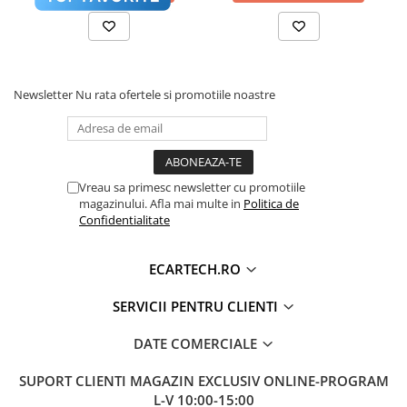
Accesorii compresoare
timpul utilizării intense a funcțiilor de Split-Screen sau
Aparate de lipit si capsat
YouTube.
Masini de polisat
⚡
Procesor:
Octa-Core 1.6 GHz
Prelungitoare
💾
Memorie:
4GB RAM / 64 GB ROM
Newsletter
Nu rata ofertele si promotiile noastre
📶
Internet:
Slot SIM 4G LTE inclus
Aeroterme
Dezumidificatoare
Compresoare aer
Vreau sa primesc newsletter cu promotiile
magazinului. Afla mai multe in
Politica de
Boxe & Subwoofer Auto
Confidentialitate
Difuzore Auto
ECARTECH.RO
Casti Wireless
Subwoofer Auto
SERVICII PENTRU CLIENTI
Boxe portabile
DATE COMERCIALE
Pick-Up
🎵 Sunet Profesional cu Procesor DSP
Pasionații de muzică vor aprecia procesorul digital
SUPORT CLIENTI
MAGAZIN EXCLUSIV ONLINE-PROGRAM
Amplificatoare auto
L-V 10:00-15:00
de sunet (
DSP
) cu egalizator pe
36 de benzi
. Acesta