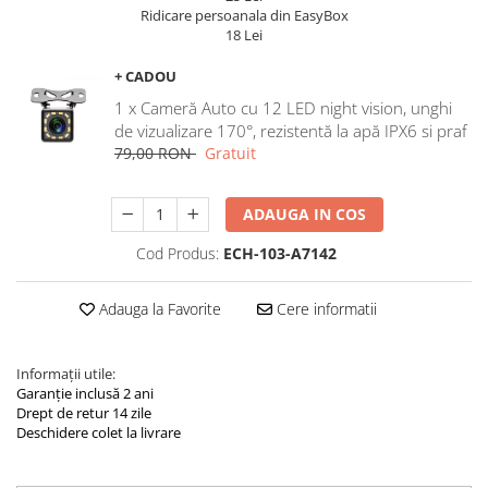
Navigatii Land Rover
Ridicare persoanala din EasyBox
18 Lei
Navigatii Iveco
Navigatii Chrysler
+ CADOU
1 x Cameră Auto cu 12 LED night vision, unghi
de vizualizare 170°, rezistentă la apă IPX6 si praf
79,00 RON
Gratuit
ADAUGA IN COS
Cod Produs:
ECH-103-A7142
Adauga la Favorite
Cere informatii
Informații utile:
Garanție inclusă 2 ani
Drept de retur 14 zile
Deschidere colet la livrare