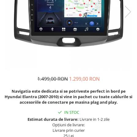
Navigatii Fiat
Navigatii Nissan
Navigatii Citroen
Navigatii Suzuki
Navigatii Mitsubishi
Navigatii Volvo
Navigatii KIA
Navigatii Renault
1.499,00 RON
1.299,00 RON
Navigatii Mazda
Navigatia este dedicata si se potriveste perfect in bord pe
Navigatii Smart
Hyundai Elantra (2007-2010)
si vine in pachet cu toate cablurile si
Navigatii Chevrolet
accesoriile de conectare pe masina plag and play.
Navigatii Honda
IN STOC
Estimat durata de livrare:
Livrare in 1-2 zile
Navigatii Jeep
Opțiuni de livrare:
Navigatii Porsche
Livrare prin curier
25 Lei