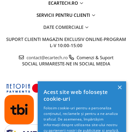
ECARTECH.RO
SERVICII PENTRU CLIENTI
DATE COMERCIALE
🎵 Sunet Profesional cu Procesor DSP
Pasionații de muzică vor aprecia procesorul digital
SUPORT CLIENTI
MAGAZIN EXCLUSIV ONLINE-PROGRAM
L-V 10:00-15:00
de sunet (
DSP
) cu egalizator pe
36 de benzi
. Acesta
permite reglarea fină a acusticii, oferind un sunet
contact@ecartech.ro
Comenzi & Suport
clar, un bas profund și o scenă sonoră perfect
SOCIAL
URMARESTE-NE IN SOCIAL MEDIA
calibrată pentru habitaclul masinii tale.
×
Acest site web folosește
cookie-uri
Folosim cookie-uri pentru a personaliza
conținutul, reclamele și pentru a ne analiza
traficul. De asemenea, împărtășim
informații despre utilizarea site-ului nostru
cu partenerii noștri de publicitate și analiză,