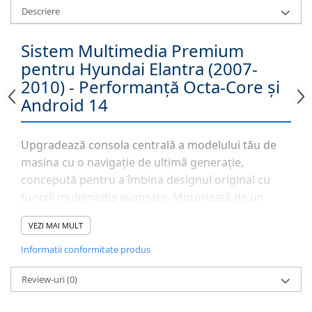
Descriere
Sistem Multimedia Premium
pentru Hyundai Elantra (2007-
2010) - Performanță Octa-Core și
Android 14
Upgradează consola centrală a modelului tău de
masina cu o navigație de ultimă generație,
concepută pentru a îmbina designul original cu
funcții multimedia avansate. Motorizată de un
procesor
Octa-Core la 1.6 GHz
și susținută de
4GB
VEZI MAI MULT
RAM
, această unitate oferă o viteză de răspuns
instantanee. Indiferent că folosești navigația GPS
Informatii conformitate produs
în timp real sau aplicații de divertisment, sistemul
Review-uri
(0)
Android 14
asigură stabilitate și acces complet la
Magazinul Play.