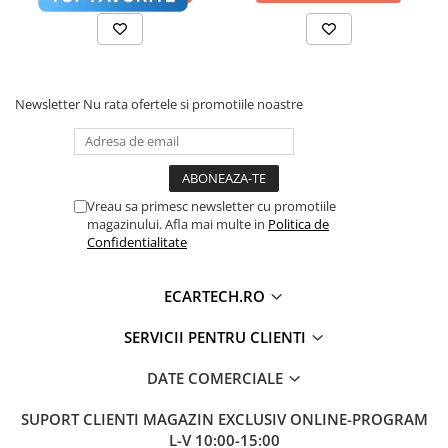
Accesorii compresoare
timpul utilizării intense a funcțiilor de Split-Screen sau
Aparate de lipit si capsat
YouTube.
Masini de polisat
⚡
Procesor:
Octa-Core 1.6 GHz
Prelungitoare
💾
Memorie:
4GB RAM / 64 GB ROM
Newsletter
Nu rata ofertele si promotiile noastre
📶
Internet:
Slot SIM 4G LTE inclus
Aeroterme
Dezumidificatoare
Compresoare aer
Vreau sa primesc newsletter cu promotiile
magazinului. Afla mai multe in
Politica de
Boxe & Subwoofer Auto
Confidentialitate
Difuzore Auto
ECARTECH.RO
Casti Wireless
Subwoofer Auto
SERVICII PENTRU CLIENTI
Boxe portabile
DATE COMERCIALE
Pick-Up
🎵 Sunet Profesional cu Procesor DSP
Pasionații de muzică vor aprecia procesorul digital
SUPORT CLIENTI
MAGAZIN EXCLUSIV ONLINE-PROGRAM
Amplificatoare auto
L-V 10:00-15:00
de sunet (
DSP
) cu egalizator pe
36 de benzi
. Acesta