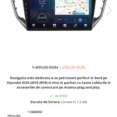
Navigatii Audi
Navigatii BMW
Navigatii Mercedes
Navigatii Fiat
Navigatii Nissan
Navigatii Citroen
Navigatii Suzuki
Navigatii Mitsubishi
1.499,00 RON
1.299,00 RON
Navigatii Volvo
Navigatia este dedicata si se potriveste perfect in bord pe
Navigatii KIA
Hyundai IX25 (2015-2018)
si vine in pachet cu toate cablurile si
accesoriile de conectare pe masina plag and play.
Navigatii Renault
IN STOC
Navigatii Mazda
Durata de livrare:
Livrare in 1-2 zile
Navigatii Smart
+ CADOU
Navigatii Chevrolet