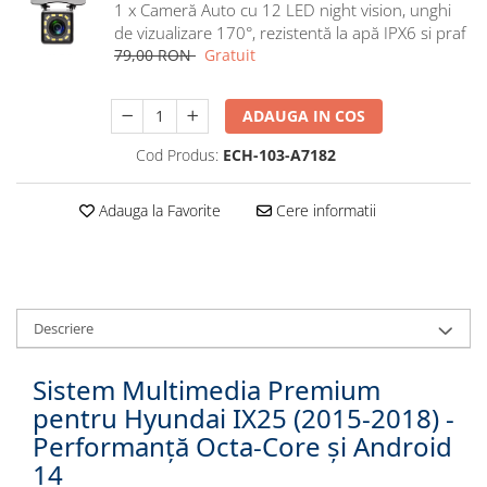
1 x Cameră Auto cu 12 LED night vision, unghi
Navigatii Honda
de vizualizare 170°, rezistentă la apă IPX6 si praf
Navigatii Jeep
79,00 RON
Gratuit
Navigatii Porsche
ADAUGA IN COS
Navigatii Land Rover
Navigatii Iveco
Cod Produs:
ECH-103-A7182
Navigatii Chrysler
Adauga la Favorite
Cere informatii
Navigatie universala
Playere auto
Navigatii 2 DIN
Descriere
Navigatii 1 DIN
Navigatie GPS Portabil
Sistem Multimedia Premium
pentru Hyundai IX25 (2015-2018) -
Accesorii navigatii
Performanță Octa-Core și Android
CarPlay&Android Auto
14