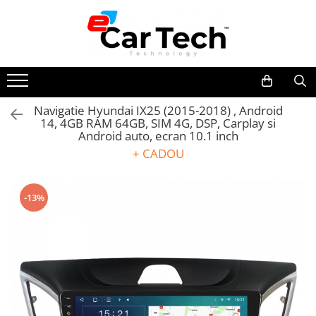
Toate Produsele
Summer sale
Navigatie Hyundai IX25 (2015-2018) , Android
14, 4GB RAM 64GB, SIM 4G, DSP, Carplay si
Navigatie dedicata
Android auto, ecran 10.1 inch
Navigatii Volkswagen
+ CADOU
Navigatii Skoda
Navigatii Seat
-13%
Navigatii Ford
Navigatii Opel
Navigatii Hyundai
Navigatii Toyota
Navigatii Dacia
Navigatii Peugeot