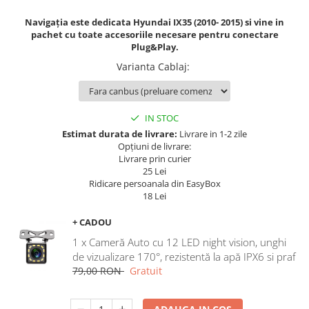
Navigatii Land Rover
Navigația este dedicata Hyundai IX35 (2010- 2015) si vine in
Navigatii Iveco
pachet cu toate accesoriile necesare pentru conectare
Plug&Play.
Navigatii Chrysler
Varianta Cablaj
:
IN STOC
Estimat durata de livrare:
Livrare in 1-2 zile
Opțiuni de livrare:
Livrare prin curier
25 Lei
Ridicare persoanala din EasyBox
18 Lei
+ CADOU
1 x Cameră Auto cu 12 LED night vision, unghi
de vizualizare 170°, rezistentă la apă IPX6 si praf
79,00 RON
Gratuit