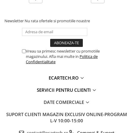
Unitatea integrează hardware un ventilator de
răcire activ. Acesta menține temperatura optimă a
procesorului Octa-Core chiar și în zilele toride de
Newsletter
Nu rata ofertele si promotiile noastre
vară sau în timpul utilizării intense (ex: rulare
simultană Waze + YouTube split-screen), prevenind
lag-ul și blocajele de sistem.
🚀
Procesor:
UIS 7862 Octa-Core 2.0 GHz (Viteză
Vreau sa primesc newsletter cu promotiile
maximă de procesare)
magazinului. Afla mai multe in
Politica de
💾
Memorie:
8GB RAM / 128GB Stocare Internă
Confidentialitate
(ROM)
📡
Conectivitate:
4G LTE (Slot Cartelă SIM) + Wi-
ECARTECH.RO
Fi 5G (Dual Band)
SERVICII PENTRU CLIENTI
DATE COMERCIALE
SUPORT CLIENTI
MAGAZIN EXCLUSIV ONLINE-PROGRAM
L-V 10:00-15:00
contact@ecartech.ro
Comenzi & Suport