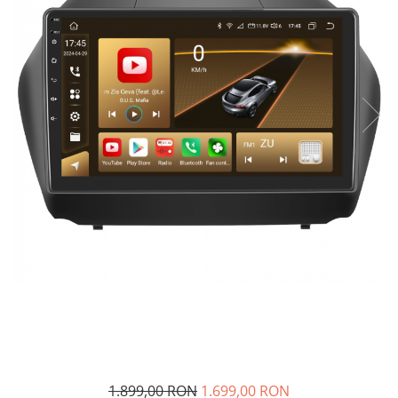
Navigatii Fiat
Navigatii Nissan
Navigatii Citroen
Navigatii Suzuki
Navigatii Mitsubishi
Navigatii Volvo
Navigatii KIA
Navigatii Renault
Navigatii Mazda
Navigatii Smart
Navigatii Chevrolet
Navigatii Honda
Navigatii Jeep
Navigatii Porsche
1.899,00 RON
1.699,00 RON