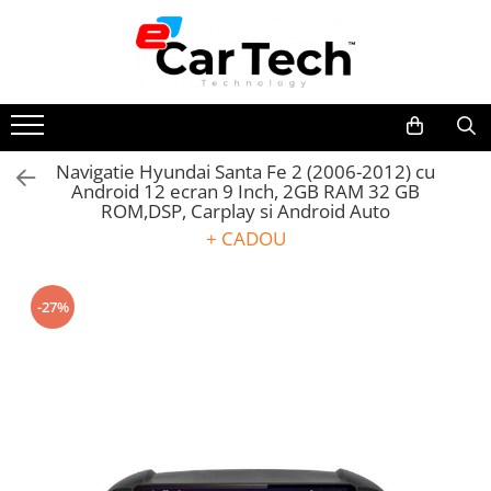
Toate Produsele
Summer sale
Navigatie Hyundai Santa Fe 2 (2006-2012) cu
Android 12 ecran 9 Inch, 2GB RAM 32 GB
Navigatie dedicata
ROM,DSP, Carplay si Android Auto
Navigatii Volkswagen
+ CADOU
Navigatii Skoda
Navigatii Seat
-27%
Navigatii Ford
Navigatii Opel
Navigatii Hyundai
Navigatii Toyota
Navigatii Dacia
Navigatii Peugeot