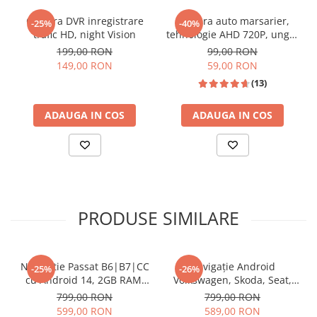
Invertoare auto
Camera DVR inregistrare
Camera auto marsarier,
-25%
-40%
trafic HD, night Vision
tehnologie AHD 720P, unghi
Lumini Ambientale
170 grade, rezistenta la apa
199,00 RON
99,00 RON
Testere auto
si praf
📱 Meniu Aplicații Structurat
149,00 RON
59,00 RON
Cabluri Audio
(13)
Pompe transfer
ADAUGA IN COS
ADAUGA IN COS
Intretinere auto
Aspirator
Camera Endoscop
Trusa cale distributie
PRODUSE SIMILARE
Echipamente service auto
Huse volan
🎵 Egalizator Audio DSP
Chei si truse chei
Navigatie Passat B6|B7|CC
Navigație Android
-25%
-26%
cu Android 14, 2GB RAM,
Volkswagen, Skoda, Seat,
CarPlay si Anroid Auto,
CarPlay & Android Auto,
799,00 RON
799,00 RON
Bricolaj
Mirror Link, Wi-fi, Youtube,
ecran 7"|Compatibil Golf 5,
599,00 RON
589,00 RON