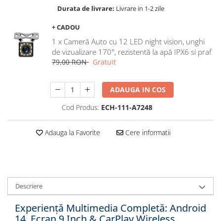
Navigatii Honda
Durata de livrare:
Livrare in 1-2 zile
Navigatii Jeep
+ CADOU
Navigatii Porsche
1 x Cameră Auto cu 12 LED night vision, unghi
de vizualizare 170°, rezistentă la apă IPX6 si praf
Navigatii Land Rover
79,00 RON
Gratuit
Navigatii Iveco
Navigatii Chrysler
ADAUGA IN COS
Cod Produs:
ECH-111-A7248
Navigatie universala
Playere auto
Adauga la Favorite
Cere informatii
Navigatii 2 DIN
Navigatii 1 DIN
Navigatie GPS Portabil
Descriere
Accesorii navigatii
Experiență Multimedia Completă: Android
CarPlay&Android Auto
14, Ecran 9 Inch & CarPlay Wireless