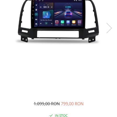
Navigatii Audi
Navigatii BMW
Navigatii Mercedes
Navigatii Fiat
Navigatii Nissan
Navigatii Citroen
Navigatii Suzuki
Navigatii Mitsubishi
Navigatii Volvo
Navigatii KIA
Navigatii Renault
Navigatii Mazda
1.099,00 RON
799,00 RON
Navigatii Smart
Navigatii Chevrolet
IN STOC