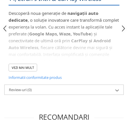
Camera Marsarier
Camera Trafic DVR
Descoperă noua generație de
navigații auto
Rama adaptare
dedicate
, o soluție inovatoare care transformă complet
experiența la volan. Cu acces instant la aplicațiile tale
Camera marsarier dedicata
preferate (
Google Maps, Waze, YouTube
) și
Adaptoare Navigatii
conectivitate de ultimă oră prin
CarPlay și Android
Rame adaptare 2DIN
Auto Wireless
, fiecare călătorie devine mai sigură și
Camera frontala
mai confortabilă. Interfața simplificată și comenzile
vocale îți permit să rămâi concentrat la drum.
VEZI MAI MULT
Accesorii auto
Suport Telefon
Informatii conformitate produs
🖥️ Interfață Intuitivă și Modernă
Lanterne
Review-uri
(0)
Senzori Parcare
Electrice auto
RECOMANDARI
Redresoare Auto
Modulatoare Auto FM